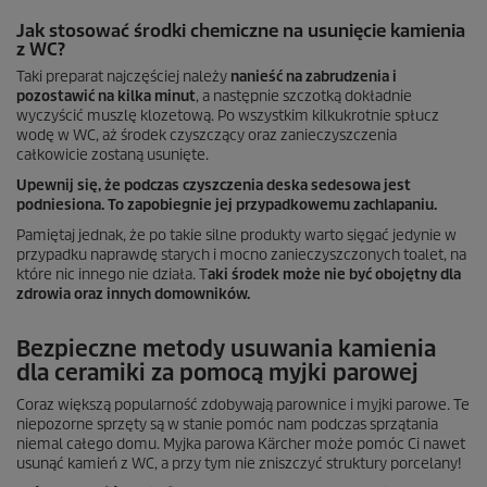
Jak stosować środki chemiczne na usunięcie kamienia
z WC?
Taki preparat najczęściej należy
nanieść na zabrudzenia i
pozostawić na kilka minut
, a następnie szczotką dokładnie
wyczyścić muszlę klozetową. Po wszystkim kilkukrotnie spłucz
wodę w WC, aż środek czyszczący oraz zanieczyszczenia
całkowicie zostaną usunięte.
Upewnij się, że podczas czyszczenia deska sedesowa jest
podniesiona. To zapobiegnie jej przypadkowemu zachlapaniu.
Pamiętaj jednak, że po takie silne produkty warto sięgać jedynie w
przypadku naprawdę starych i mocno zanieczyszczonych toalet, na
które nic innego nie działa. T
aki środek może nie być obojętny dla
zdrowia oraz innych domowników.
Bezpieczne metody usuwania kamienia
dla ceramiki za pomocą myjki parowej
Coraz większą popularność zdobywają parownice i myjki parowe. Te
niepozorne sprzęty są w stanie pomóc nam podczas sprzątania
niemal całego domu. Myjka parowa Kärcher może pomóc Ci nawet
usunąć kamień z WC, a przy tym nie zniszczyć struktury porcelany!