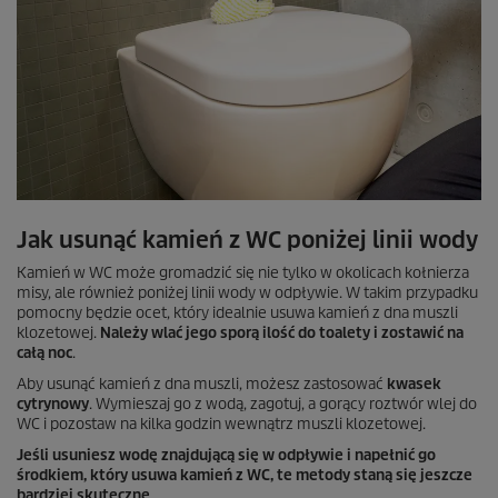
Jak usunąć kamień z WC poniżej linii wody
Kamień w WC może gromadzić się nie tylko w okolicach kołnierza
misy, ale również poniżej linii wody w odpływie. W takim przypadku
pomocny będzie ocet, który idealnie usuwa kamień z dna muszli
klozetowej.
Należy wlać jego sporą ilość do toalety i zostawić na
całą noc
.
Aby usunąć kamień z dna muszli, możesz zastosować
kwasek
cytrynowy
. Wymieszaj go z wodą, zagotuj, a gorący roztwór wlej do
WC i pozostaw na kilka godzin wewnątrz muszli klozetowej.
Jeśli usuniesz wodę znajdującą się w odpływie i napełnić go
środkiem, który usuwa kamień z WC, te metody staną się jeszcze
bardziej skuteczne.