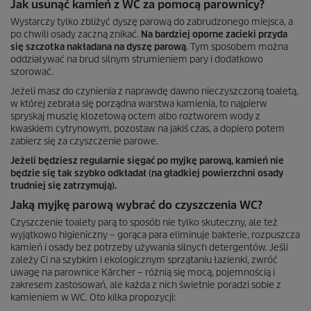
Jak usunąć kamień z WC za pomocą parownicy?
Wystarczy tylko zbliżyć dyszę parową do zabrudzonego miejsca, a
po chwili osady zaczną znikać.
Na bardziej oporne zacieki przyda
się szczotka nakładana na dyszę parową
. Tym sposobem można
oddziaływać na brud silnym strumieniem pary i dodatkowo
szorować.
Jeżeli masz do czynienia z naprawdę dawno nieczyszczoną toaletą,
w której zebrała się porządna warstwa kamienia, to najpierw
spryskaj muszlę klozetową octem albo roztworem wody z
kwaskiem cytrynowym, pozostaw na jakiś czas, a dopiero potem
zabierz się za czyszczenie parowe.
Jeżeli będziesz regularnie sięgać po myjkę parową, kamień nie
będzie się tak szybko odkładał (na gładkiej powierzchni osady
trudniej się zatrzymują).
Jaką myjkę parową wybrać do czyszczenia WC?
Czyszczenie toalety parą to sposób nie tylko skuteczny, ale też
wyjątkowo higieniczny – gorąca para eliminuje bakterie, rozpuszcza
kamień i osady bez potrzeby używania silnych detergentów. Jeśli
zależy Ci na szybkim i ekologicznym sprzątaniu łazienki, zwróć
uwagę na parownice Kärcher – różnią się mocą, pojemnością i
zakresem zastosowań, ale każda z nich świetnie poradzi sobie z
kamieniem w WC. Oto kilka propozycji: