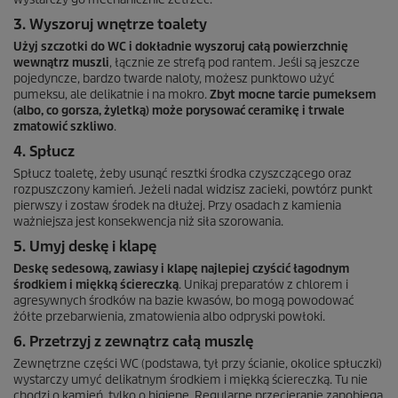
3. Wyszoruj wnętrze toalety
Użyj szczotki do WC i dokładnie wyszoruj całą powierzchnię
wewnątrz muszli
, łącznie ze strefą pod rantem. Jeśli są jeszcze
pojedyncze, bardzo twarde naloty, możesz punktowo użyć
pumeksu, ale delikatnie i na mokro.
Zbyt mocne tarcie pumeksem
(albo, co gorsza, żyletką) może porysować ceramikę i trwale
zmatowić szkliwo
.
4. Spłucz
Spłucz toaletę, żeby usunąć resztki środka czyszczącego oraz
rozpuszczony kamień. Jeżeli nadal widzisz zacieki, powtórz punkt
pierwszy i zostaw środek na dłużej. Przy osadach z kamienia
ważniejsza jest konsekwencja niż siła szorowania.
5. Umyj deskę i klapę
Deskę sedesową, zawiasy i klapę najlepiej czyścić łagodnym
środkiem i miękką ściereczką
. Unikaj preparatów z chlorem i
agresywnych środków na bazie kwasów, bo mogą powodować
żółte przebarwienia, zmatowienia albo odpryski powłoki.
6. Przetrzyj z zewnątrz całą muszlę
Zewnętrzne części WC (podstawa, tył przy ścianie, okolice spłuczki)
wystarczy umyć delikatnym środkiem i miękką ściereczką. Tu nie
chodzi o kamień, tylko o higienę. Regularne przecieranie zapobiega