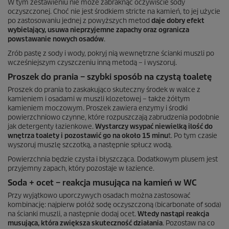
W tym zestawieniu nie może zabraknąć oczywiście sody
oczyszczonej. Choć nie jest środkiem stricte na kamień, to jej użycie
po zastosowaniu jednej z powyższych metod
daje dobry efekt
wybielający, usuwa nieprzyjemne zapachy oraz ogranicza
powstawanie nowych osadów
.
Zrób pastę z sody i wody, pokryj nią wewnętrzne ścianki muszli po
wcześniejszym czyszczeniu inną metodą – i wyszoruj.
Proszek do prania – szybki sposób na czystą toaletę
Proszek do prania to zaskakująco skuteczny środek w walce z
kamieniem i osadami w muszli klozetowej – także żółtym
kamieniem moczowym. Proszek zawiera enzymy i środki
powierzchniowo czynne, które rozpuszczają zabrudzenia podobnie
jak detergenty łazienkowe.
Wystarczy wsypać niewielką ilość do
wnętrza toalety i pozostawić go na około 15 minu
t. Po tym czasie
wyszoruj muszlę szczotką, a następnie spłucz wodą.
Powierzchnia będzie czysta i błyszcząca. Dodatkowym plusem jest
przyjemny zapach, który pozostaje w łazience.
Soda + ocet – reakcja musująca na kamień w WC
Przy wyjątkowo uporczywych osadach można zastosować
kombinację: najpierw połóż sodę oczyszczoną (bicarbonate of soda)
na ścianki muszli, a następnie dodaj ocet.
Wtedy nastąpi reakcja
musująca, która zwiększa skuteczność działania
. Pozostaw na co