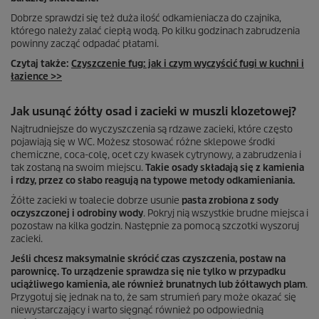
Dobrze sprawdzi się też duża ilość odkamieniacza do czajnika,
którego należy zalać ciepłą wodą. Po kilku godzinach zabrudzenia
powinny zacząć odpadać płatami.
Czytaj także:
Czyszczenie fug: jak i czym wyczyścić fugi w kuchni i
łazience >>
Jak usunąć żółty osad i zacieki w muszli klozetowej?
Najtrudniejsze do wyczyszczenia są rdzawe zacieki, które często
pojawiają się w WC. Możesz stosować różne sklepowe środki
chemiczne, coca-colę, ocet czy kwasek cytrynowy, a zabrudzenia i
tak zostaną na swoim miejscu.
Takie osady składają się z kamienia
i rdzy, przez co słabo reagują na typowe metody odkamieniania.
Żółte zacieki w toalecie dobrze usunie
pasta zrobiona z sody
oczyszczonej i odrobiny wody
. Pokryj nią wszystkie brudne miejsca i
pozostaw na kilka godzin. Następnie za pomocą szczotki wyszoruj
zacieki.
Jeśli chcesz maksymalnie skrócić czas czyszczenia, postaw na
parownicę. To urządzenie sprawdza się nie tylko w przypadku
uciążliwego kamienia, ale również brunatnych lub żółtawych plam
.
Przygotuj się jednak na to, że sam strumień pary może okazać się
niewystarczający i warto sięgnąć również po odpowiednią