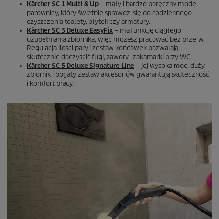
Kärcher SC 1 Multi & Up
– mały i bardzo poręczny model
parownicy, który świetnie sprawdzi się do codziennego
czyszczenia toalety, płytek czy armatury.
Kärcher SC 3 Deluxe
EasyFix
– ma funkcję ciągłego
uzupełniania zbiornika, więc możesz pracować bez przerw.
Regulacja ilości pary i zestaw końcówek pozwalają
skutecznie doczyścić fugi, zawory i zakamarki przy WC.
Kärcher SC 5 Deluxe Signature Line
– jej wysoka moc, duży
zbiornik i bogaty zestaw akcesoriów gwarantują skuteczność
i komfort pracy.