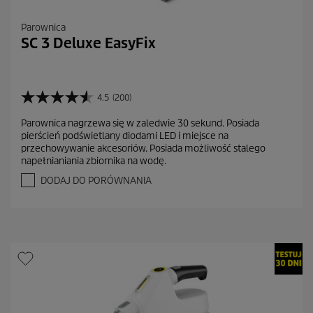
Parownica
SC 3 Deluxe EasyFix
4.5
(200)
4
.
Parownica nagrzewa się w zaledwie 30 sekund. Posiada
5
pierścień podświetlany diodami LED i miejsce na
n
przechowywanie akcesoriów. Posiada możliwość stalego
a
napełnianiania zbiornika na wodę.
5
g
DODAJ DO PORÓWNANIA
w
i
a
z
d
e
k
.
2
0