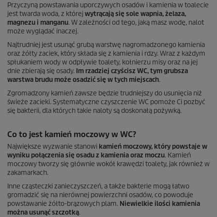
Przyczyną powstawania uporczywych osadów i kamienia w toalecie
jest twarda woda, z której
wytrącają się sole wapnia, żelaza,
magnezu i manganu
. W zależności od tego, jaką masz wodę, nalot
może wyglądać inaczej.
Najtrudniej jest usunąć grubą warstwę nagromadzonego kamienia
oraz żółty zaciek, który składa się z kamienia i rdzy. Wraz z każdym
spłukaniem wody w odpływie toalety, kołnierzu misy oraz na jej
dnie zbierają się osady.
Im rzadziej czyścisz WC, tym grubsza
warstwa brudu może osadzić się w tych miejscach
.
Zgromadzony kamień zawsze będzie trudniejszy do usunięcia niż
świeże zacieki. Systematyczne czyszczenie WC pomoże Ci pozbyć
się bakterii, dla których takie naloty są doskonałą pożywką.
Co to jest kamień moczowy w WC?
Największe wyzwanie stanowi
kamień moczowy, który powstaje w
wyniku połączenia się osadu z kamienia oraz moczu
. Kamień
moczowy tworzy się głównie wokół krawędzi toalety, jak również w
zakamarkach.
Inne cząsteczki zanieczyszczeń, a także bakterie mogą łatwo
gromadzić się na nierównej powierzchni osadów, co powoduje
powstawanie żółto-brązowych plam.
Niewielkie ilości kamienia
można usunąć szczotką
.