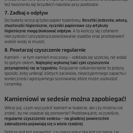
też tworzeniu się brzydkich nalotów przy podłodze.
7. Zadbaj o odpływ
Do toalety wrzucaj tylko papier toaletowy.
Resztki jedzenia, włosy,
chusteczki higieniczne, ręczniki papierowe czy artykuły
higieniczne mogą blokować odpływ
. A to kończy się cofaniem
nieczystości i przyspiesza powstawanie osadów oraz przebarwień
wokół wody w muszli.
8. Powtarzaj czyszczenie regularnie
Kamień – w tym kamień moczowy – odkłada się szybciej, niż widać
to gołym okiem.
Najlepiej wykonuj taki cykl czyszczenia
przynajmniej raz w tygodniu
. Regularne odkamienianie to jedyny
sposób, żeby uniknąć żółtych zacieków, nieprzyjemnego zapachu i
konieczności agresywnego szorowania, które może uszkodzić
ceramikę.
Kamieniowi w sedesie można zapobiegać!
Wiesz już, czym wyczyścić kamień w toalecie, ale czy można coś
zrobić, by nie osadzał się ponownie? Podstawą jest, oczywiście,
regularne czyszczenie sedesu – na gładkiej powierzchni
zabrudzenia pojawiają się o wiele rzadziej
.
Dobrze jest też sprawdzić, czy nasza spłuczka jest szczelna, i w