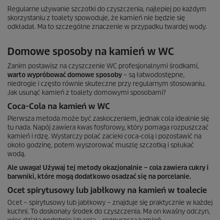
Regularne używanie szczotki do czyszczenia, najlepiej po każdym
skorzystaniu z toalety spowoduje, że kamień nie będzie się
odkładał. Ma to szczególne znaczenie w przypadku twardej wody.
Domowe sposoby na kamień w WC
Zanim postawisz na czyszczenie WC profesjonalnymi środkami,
warto wypróbować domowe sposoby
– są łatwodostępne,
niedrogie i często równie skuteczne przy regularnym stosowaniu.
Jak usunąć kamień z toalety domowymi sposobami?
Coca-Cola na kamień w WC
Pierwsza metoda może być zaskoczeniem, jednak cola idealnie się
tu nada. Napój zawiera kwas fosforowy, który pomaga rozpuszczać
kamień i rdzę. Wystarczy polać zacieki coca-colą i pozostawić na
około godzinę, potem wyszorować muszlę szczotką i spłukać
wodą.
Ale uwaga! Używaj tej metody okazjonalnie – cola zawiera cukry i
barwniki, które mogą dodatkowo osadzać się na porcelanie.
Ocet spirytusowy lub jabłkowy na kamień w toalecie
Ocet – spirytusowy lub jabłkowy – znajduje się praktycznie w każdej
kuchni. To doskonały środek do czyszczenia. Ma on kwaśny odczyn,