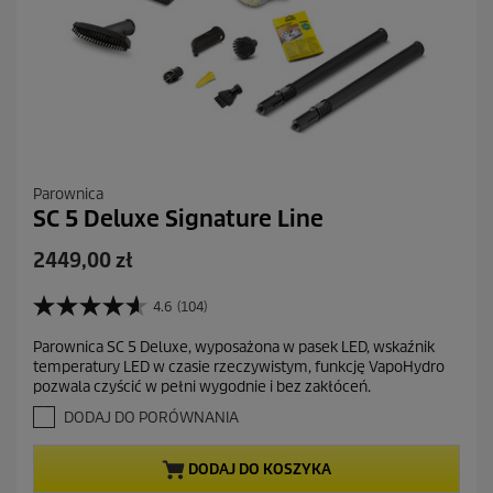
Parownica
SC 5 Deluxe Signature Line
A
2449,00 zł
k
t
4.6
(104)
4
u
.
Parownica SC 5 Deluxe, wyposażona w pasek LED, wskaźnik
a
6
temperatury LED w czasie rzeczywistym, funkcję VapoHydro
n
l
pozwala czyścić w pełni wygodnie i bez zakłóceń.
a
n
5
DODAJ DO PORÓWNANIA
a
g
c
w
DODAJ DO KOSZYKA
i
e