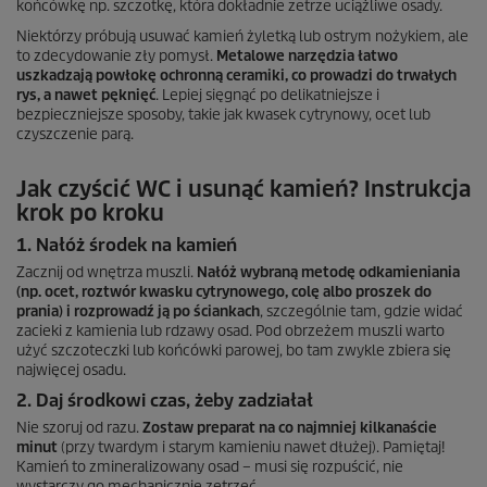
końcówkę np. szczotkę, która dokładnie zetrze uciążliwe osady.
Niektórzy próbują usuwać kamień żyletką lub ostrym nożykiem, ale
to zdecydowanie zły pomysł.
Metalowe narzędzia łatwo
uszkadzają powłokę ochronną ceramiki, co prowadzi do trwałych
rys, a nawet pęknięć
. Lepiej sięgnąć po delikatniejsze i
bezpieczniejsze sposoby, takie jak kwasek cytrynowy, ocet lub
czyszczenie parą.
Jak czyścić WC i usunąć kamień? Instrukcja
krok po kroku
1. Nałóż środek na kamień
Zacznij od wnętrza muszli.
Nałóż wybraną metodę odkamieniania
(np. ocet, roztwór kwasku cytrynowego, colę albo proszek do
prania) i rozprowadź ją po ściankach
, szczególnie tam, gdzie widać
zacieki z kamienia lub rdzawy osad. Pod obrzeżem muszli warto
użyć szczoteczki lub końcówki parowej, bo tam zwykle zbiera się
najwięcej osadu.
2. Daj środkowi czas, żeby zadziałał
Nie szoruj od razu.
Zostaw preparat na co najmniej kilkanaście
minut
(przy twardym i starym kamieniu nawet dłużej). Pamiętaj!
Kamień to zmineralizowany osad – musi się rozpuścić, nie
wystarczy go mechanicznie zetrzeć.