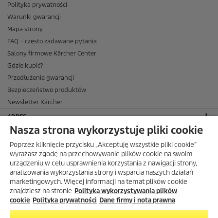
Polityka prywatności
Warunki gwarancji
Mapa strony
FAQ – często zadawane pytania
Salony firmowe Kärcher Center
Gdzie kupić?
Przedłużenie gwarancji
Bezpieczeństwo produktów
Newsletter Kärcher
ADRES
Nasza strona wykorzystuje pliki cookie
BIURO OBSŁUGI KLIENTA
Poprzez kliknięcie przycisku „Akceptuję wszystkie pliki cookie”
OPINIE O EKÄRCHER
wyrażasz zgodę na przechowywanie plików cookie na swoim
urządzeniu w celu usprawnienia korzystania z nawigacji strony,
DOSTAWA W EKÄRCHER
analizowania wykorzystania strony i wsparcia naszych działań
marketingowych. Więcej informacji na temat plików cookie
METODY PŁATNOŚCI DOSTĘPNE W EKÄRCHER
znajdziesz na stronie
Polityka wykorzystywania plików
KÄRCHER W SOCIAL MEDIA
cookie
Polityka prywatności
Dane firmy i nota prawna