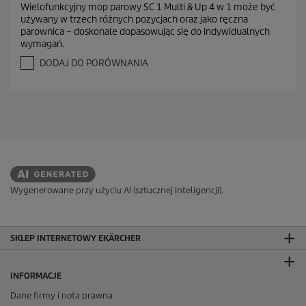
Wielofunkcyjny mop parowy SC 1 Multi & Up 4 w 1 może być
3
używany w trzech różnych pozycjach oraz jako ręczna
n
parownica – doskonale dopasowując się do indywidualnych
a
wymagań.
5
g
DODAJ DO PORÓWNANIA
w
i
a
z
d
e
k
.
5
5
Wygenerowane przy użyciu AI (sztucznej inteligencji).
R
e
c
e
SKLEP INTERNETOWY EKÄRCHER
n
z
j
INFORMACJE
i
Dane firmy i nota prawna