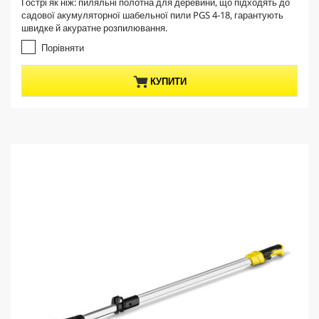
Гострі як ніж: пиляльні полотна для деревини, що підходять до
e
0
садової акумуляторної шабельної пили PGS 4-18, гарантують
з
n
швидке й акуратне розпилювання.
5
t
з
Порівняти
p
і
r
р
КУПИТИ
о
o
к
d
.
u
c
t
p
r
i
c
e