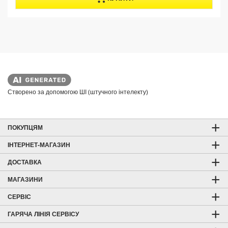
u
c
t
p
r
i
c
e
Створено за допомогою ШІ (штучного інтелекту)
ПОКУПЦЯМ
ІНТЕРНЕТ-МАГАЗИН
ДОСТАВКА
МАГАЗИНИ
СЕРВІС
ГАРЯЧА ЛІНІЯ СЕРВІСУ