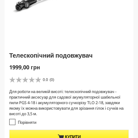
Телескопічний подовжувач
C
1999,00 грн
u
r
0.0
(0)
0
r
.
Для роботи на великій висоті: телескопічний подовжувач -
e
0
практичний аксесуар для садової акумуляторної шабельної
з
n
пили PGS 4-18 і акумуляторного сучкорізу TLO 2-18, завдяки
5
t
якому їх можна використовувати для зрізання гілок і сучків на
з
p
висоті до 3,5 м.
і
r
р
Порівняти
о
o
к
d
КУПИТИ
.