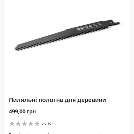
Пиляльні полотна для деревини
C
499,00 грн
u
r
0.0
(0)
0
r
.