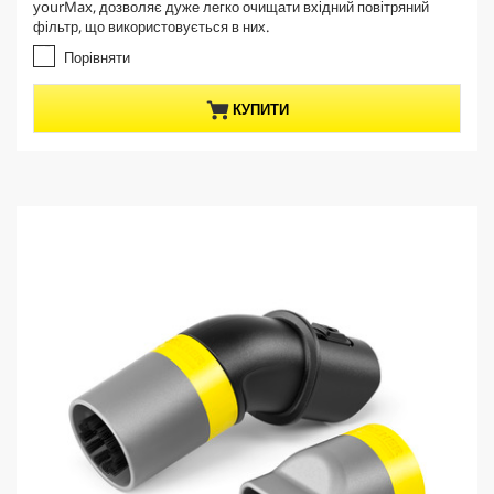
n
yourMax, дозволяє дуже легко очищати вхідний повітряний
5
t
фільтр, що використовується в них.
з
p
і
Порівняти
r
р
о
o
КУПИТИ
к
d
.
u
1
c
в
t
і
д
p
г
r
у
i
к
c
e