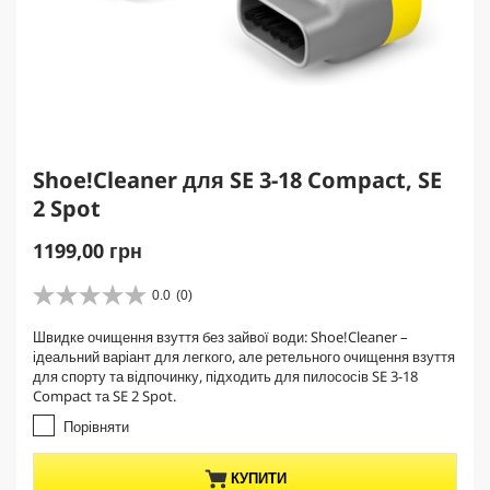
Shoe!Cleaner для SE 3-18 Compact, SE
2 Spot
C
1199,00 грн
u
r
0.0
(0)
0
r
.
Швидке очищення взуття без зайвої води: Shoe!Cleaner –
e
0
ідеальний варіант для легкого, але ретельного очищення взуття
з
n
для спорту та відпочинку, підходить для пилососів SE 3-18
5
t
Compact та SE 2 Spot.
з
p
і
Порівняти
r
р
о
o
КУПИТИ
к