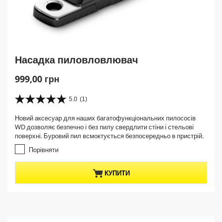
Насадка пиловловлювач
C
999,00 грн
u
r
5.0
(1)
5
r
.
Новий аксесуар для наших багатофункціональних пилососів
e
0
WD дозволяє безпечно і без пилу свердлити стіни і стельові
з
n
поверхні. Буровий пил всмоктується безпосередньо в пристрій.
5
t
з
Порівняти
p
і
r
р
КУПИТИ
о
o
к
d
.
u
1
c
в
t
і