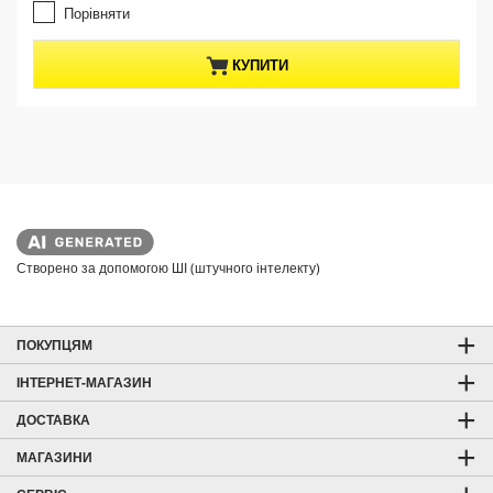
t
з
Порівняти
p
і
r
р
КУПИТИ
о
o
к
d
.
u
c
t
p
r
i
c
Створено за допомогою ШІ (штучного інтелекту)
e
ПОКУПЦЯМ
ІНТЕРНЕТ-МАГАЗИН
ДОСТАВКА
МАГАЗИНИ