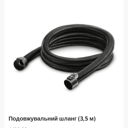
д
p
г
r
у
i
к
c
e
Подовжувальний шланг (3,5 м)