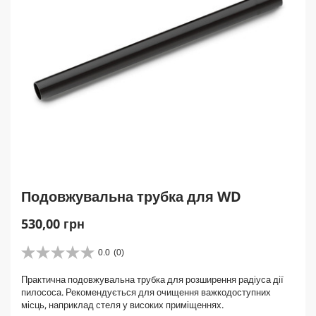
Подовжувальна трубка для WD
C
530,00 грн
u
r
0.0
(0)
0
r
.
Практична подовжувальна трубка для розширення радіуса дії
e
0
пилососа. Рекомендується для очищення важкодоступних
з
n
місць, наприклад стеля у високих приміщеннях.
5