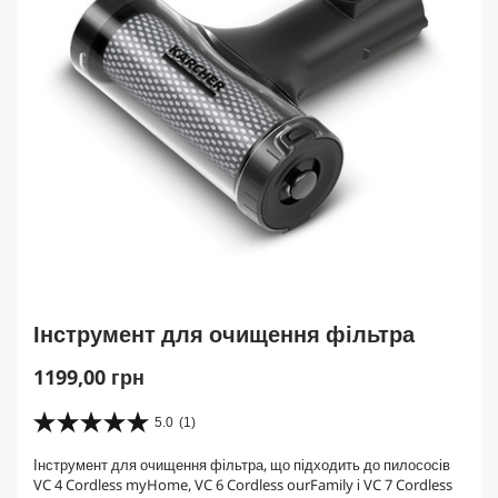
Інструмент для очищення фільтра
C
1199,00 грн
u
r
5.0
(1)
5
r
.
Інструмент для очищення фільтра, що підходить до пилососів
e
0
VC 4 Cordless myHome, VC 6 Cordless ourFamily і VC 7 Cordless
з