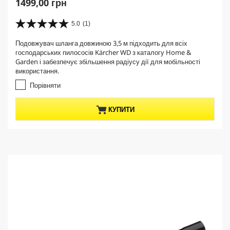
C
1499,00 грн
u
r
5.0
(1)
5
r
.
Подовжувач шланга довжиною 3,5 м підходить для всіх
e
0
господарських пилососів Kärcher WD з каталогу Home &
з
n
Garden і забезпечує збільшення радіусу дії для мобільності
5
t
використання.
з
p
і
Порівняти
r
р
о
o
КУПИТИ
к
d
.
u
1
c
в
t
і
д
p
г
r
у
i
к
c
e