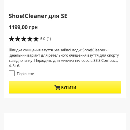
Shoe!Cleaner для SE
C
1199,00 грн
u
r
5.0
(1)
5
r
.
Швидке очищення взуття без зайвої води: Shoe!Cleaner -
e
0
ідеальний варіант для ретельного очищення взуття для спорту
з
n
та відпочинку. Підходить для миючих пилососів SE 3 Compact,
5
t
4, 5 і 6.
з
p
і
Порівняти
r
р
о
o
КУПИТИ
к
d
.
u
1
c
в
t
і
д
p
г
r
у
i