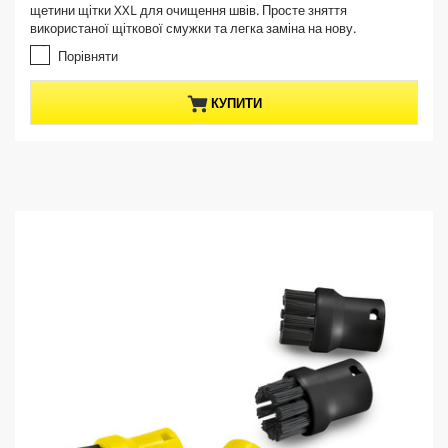
e
щетини щітки XXL для очищення швів. Просте зняття
з
n
використаної щіткової смужки та легка заміна на нову.
5
t
з
Порівняти
p
і
r
р
КУПИТИ
о
o
к
d
.
u
c
t
p
r
i
c
e