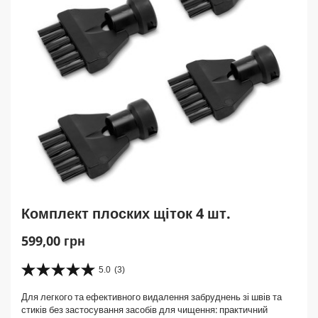
Комплект плоских щіток 4 шт.
C
599,00 грн
u
r
5.0
(3)
5
r
.
Для легкого та ефективного видалення забруднень зі швів та
e
0
стиків без застосування засобів для чищення: практичний
з