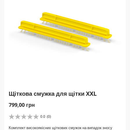
Щіткова смужка для щітки XXL
C
799,00 грн
u
r
0.0
(0)
0
r
.
Комплект високоякісних щіткових смужок на випадок зносу
0