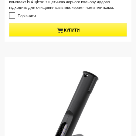
n
комплект із 4 щіток із щетиною чорного кольору чудово
5
t
підходить для очищення швів між керамічними плитками.
з
p
і
Порівняти
r
р
о
o
КУПИТИ
к
d
.
u
3
c
в
t
і
д
p
г
r
у
i
к
c
у
e