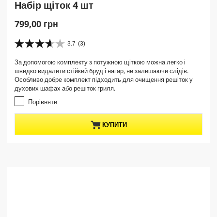
Набір щіток 4 шт
C
799,00 грн
u
r
3.7
(3)
3
r
.
За допомогою комплекту з потужною щіткою можна легко і
e
7
швидко видалити стійкий бруд і нагар, не залишаючи слідів.
з
n
Особливо добре комплект підходить для очищення решіток у
5
t
духових шафах або решіток гриля.
з
p
і
Порівняти
r
р
о
o
КУПИТИ
к
d
.
u
3
c
в
t
і
д
p
г
r
у
i
к
c
у
e