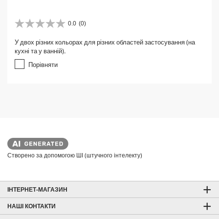
0.0
(0)
0
.
У двох різних кольорах для різних областей застосування (на
0
кухні та у ванній).
з
5
Порівняти
з
і
р
о
к
.
Створено за допомогою ШІ (штучного інтелекту)
ІНТЕРНЕТ-МАГАЗИН
НАШІ КОНТАКТИ