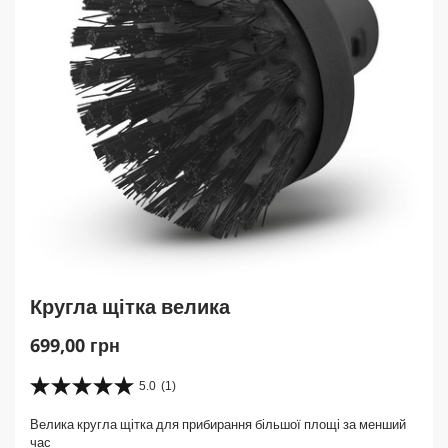
к
у
Кругла щітка велика
C
699,00 грн
u
r
5.0
(1)
5
r
.
Велика кругла щітка для прибирання більшої площі за менший
e
0
час