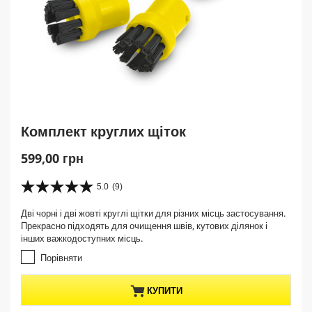
Комплект круглих щіток
C
599,00 грн
u
r
5.0
(9)
5
r
.
Дві чорні і дві жовті круглі щітки для різних місць застосування.
e
0
Прекрасно підходять для очищення швів, кутових ділянок і
з
n
інших важкодоступних місць.
5
t
з
Порівняти
p
і
r
р
КУПИТИ
о
o
к
d