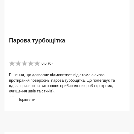
Парова турбощітка
0.0
(0)
0
.
Рішення, що дозволяє відмовитися від стомлюючого
0
протирання поверхонь: парова турбощітка, що полегшує та
з
вдвічі прискорює виконання прибиральних робіт (зокрема,
5
очищення швів та стиків).
з
і
Порівняти
р
о
к
.