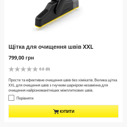
Щітка для очищення швів XXL
C
799,00 грн
u
r
0.0
(0)
0
r
.
Просте та ефективне очищення швів без хімікатів. Велика щітка
e
0
XXL для очищення швів з гнучким шарніром незамінна для
з
n
очищення найрізноманітніших міжплиткових швів.
5
t
з
Порівняти
p
і
r
р
КУПИТИ
о
o
к
d
.
u