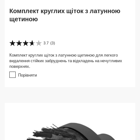
Комплект круглих щіток з латунною
щетиною
3.7
(3)
3
.
Комплект круглих щіток з латунною щетиною для легкого
7
видалення стійких забруднень та відкладень на нечутливих
з
поверхнях.
5
з
Порівняти
і
р
о
к
.
3
в
і
д
г
у