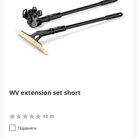
WV extension set short
0.0
(0)
0
.
Порівняти
0
з