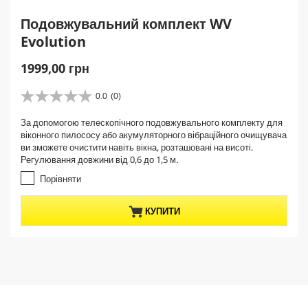
Подовжувальний комплект WV
Evolution
C
1999,00 грн
u
r
0.0
(0)
0
r
.
За допомогою телескопічного подовжувального комплекту для
e
0
віконного пилососу або акумуляторного вібраційного очищувача
з
n
ви зможете очистити навіть вікна, розташовані на висоті.
5
t
Регулювання довжини від 0,6 до 1,5 м.
з
p
і
Порівняти
r
р
о
o
КУПИТИ
к
d
.
u
c
t
p
r