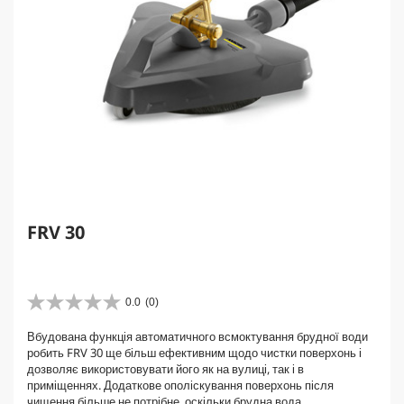
FRV 30
0.0
(0)
0
.
Вбудована функція автоматичного всмоктування брудної води
0
робить FRV 30 ще більш ефективним щодо чистки поверхонь і
з
дозволяє використовувати його як на вулиці, так і в
5
приміщеннях. Додаткове ополіскування поверхонь після
з
чищення більше не потрібне, оскільки брудна вода