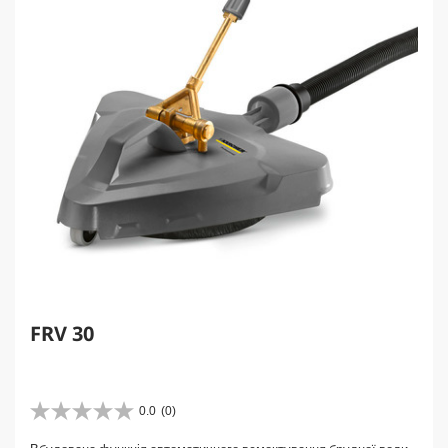
FRV 30
0.0
(0)
0
.