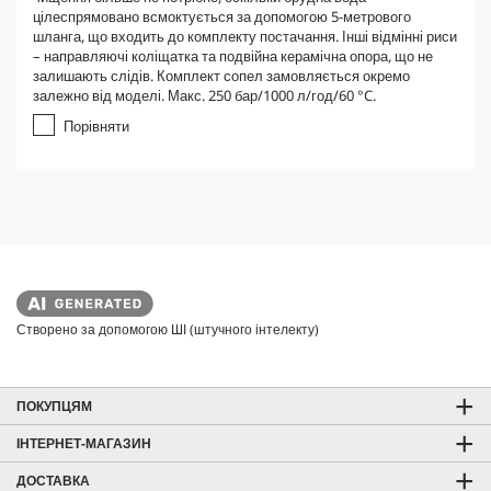
і
цілеспрямовано всмоктується за допомогою 5-метрового
р
шланга, що входить до комплекту постачання. Інші відмінні риси
о
– направляючі коліщатка та подвійна керамічна опора, що не
к
залишають слідів. Комплект сопел замовляється окремо
.
залежно від моделі. Макс. 250 бар/1000 л/год/60 °C.
Порівняти
Створено за допомогою ШІ (штучного інтелекту)
ПОКУПЦЯМ
ІНТЕРНЕТ-МАГАЗИН
ДОСТАВКА