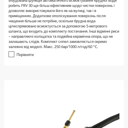
Вбудована функція автоматичного всмоктування брудної води
0
робить FRV 30 ще більш ефективним щодо чистки поверхонь і
з
дозволяє використовувати його як на вулиці, так і в
5
приміщеннях. Додаткове ополіскування поверхонь після
з
чищення більше не потрібне, оскільки брудна вода
і
цілеспрямовано всмоктується за допомогою 5-метрового
р
шланга, що входить до комплекту постачання. Інші відмінні риси
о
– направляючі коліщатка та подвійна керамічна опора, що не
к
залишають слідів. Комплект сопел замовляється окремо
.
залежно від моделі. Макс. 250 бар/1000 л/год/60 °C.
Порівняти