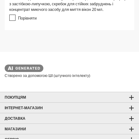
0
з застібкою-липучкою, скребок для стійких забруднень і
з
концентрат миючого засобу для миття вікон 20 мл.
5
з
Порівняти
і
р
о
к
.
Створено за допомогою ШІ (штучного інтелекту)
ПОКУПЦЯМ
ІНТЕРНЕТ-МАГАЗИН
ДОСТАВКА
МАГАЗИНИ