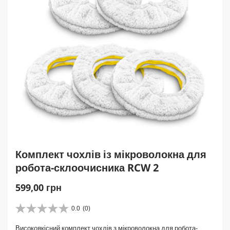
Комплект чохлів із мікроволокна для
робота-склоочисника RCW 2
C
599,00 грн
u
r
0.0
(0)
0
r
.
Високоякісний комплект чохлів з мікроволокна для робота-