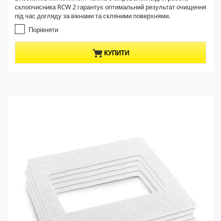
e
0
склоочисника RCW 2 гарантує оптимальний результат очищення
з
n
під час догляду за вікнами та скляними поверхнями.
5
t
з
Порівняти
p
і
r
р
КУПИТИ
о
o
к
d
.
u
c
t
p
r
i
c
e