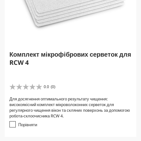
Комплект мікрофібрових серветок для
RCW 4
0.0
(0)
0
.
Для досягнення оптимального результату чищення:
0
високоякісний комплект мікроволоконних серветок для
з
регулярного чищення вікон та скляних поверхонь за допомогою
5
робота-склоочисника RCW 4.
з
і
Порівняти
р
о
к