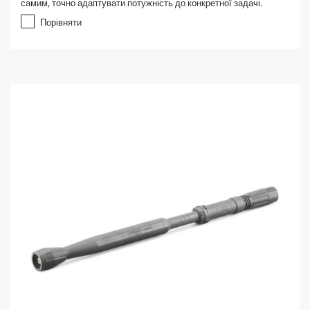
самим, точно адаптувати потужність до конкретної задачі.
5
з
Порівняти
і
р
о
к
.