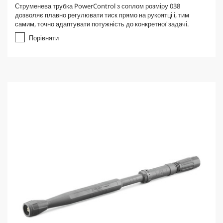
.
Струменева трубка PowerControl з соплом розміру 038
0
дозволяє плавно регулювати тиск прямо на рукоятці і, тим
з
самим, точно адаптувати потужність до конкретної задачі.
5
з
Порівняти
і
р
о
к
.