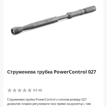
Струменева трубка PowerControl 027
0.0
(0)
0
.
Струменева трубка PowerControl з соплом розміру 027
0
дозволяє плавно регулювати тиск прямо на рукоятці і, тим
з