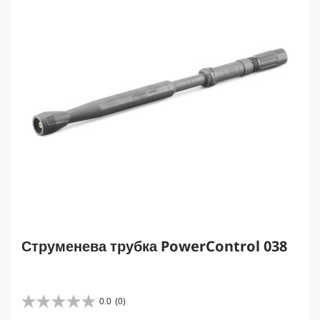
Струменева трубка PowerControl 038
0.0
(0)
0