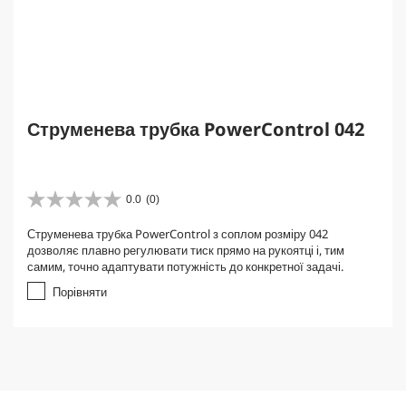
Струменева трубка PowerControl 042
0.0
(0)
0
.
Струменева трубка PowerControl з соплом розміру 042
0
дозволяє плавно регулювати тиск прямо на рукоятці і, тим
з
самим, точно адаптувати потужність до конкретної задачі.
5
з
Порівняти
і
р
о
к
.