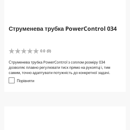
Струменева трубка PowerControl 034
0.0
(0)
0
.
Струменева трубка PowerControl з соплом розміру 034
0
дозволяє плавно регулювати тиск прямо на рукоятці і, тим
з
самим, точно адаптувати потужність до конкретної задачі.
5
з
Порівняти
і
р
о
к
.