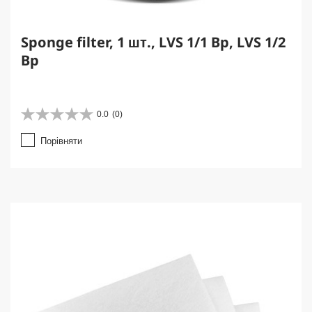
Sponge filter, 1 шт., LVS 1/1 Bp, LVS 1/2
Bp
0.0
(0)
0
.
Порівняти
0
з
5
з
і
р
о
к
.