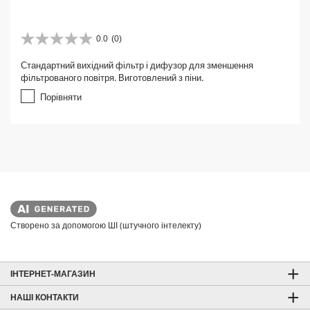
0.0
(0)
0
.
Стандартний вихідний фільтр і дифузор для зменшення
0
фільтрованого повітря. Виготовлений з піни.
з
5
Порівняти
з
і
р
о
к
.
Створено за допомогою ШІ (штучного інтелекту)
ІНТЕРНЕТ-МАГАЗИН
НАШІ КОНТАКТИ