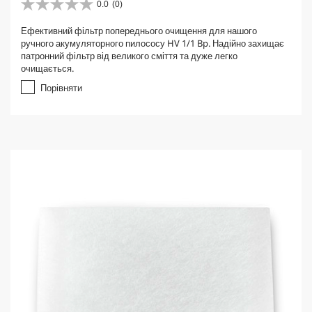
0.0
(0)
0
.
Ефективний фільтр попереднього очищення для нашого
0
ручного акумуляторного пилососу HV 1/1 Bp. Надійно захищає
з
патронний фільтр від великого сміття та дуже легко
5
очищається.
з
і
Порівняти
р
о
к
.