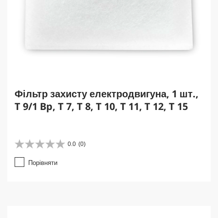
Фільтр захисту електродвигуна, 1 шт.,
T 9/1 Bp, T 7, T 8, T 10, T 11, T 12, T 15
0.0
(0)
0
.
Порівняти
0
з
5
з
і
р