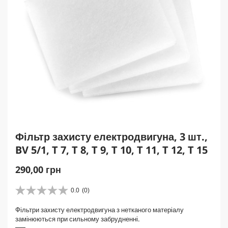
Фільтр захисту електродвигуна, 3 шт.,
BV 5/1, T 7, T 8, T 9, T 10, T 11, T 12, T 15
C
290,00 грн
u
r
0.0
(0)
0
r
.
Фільтри захисту електродвигуна з нетканого матеріалу
e
0
замінюються при сильному забрудненні.
з
n