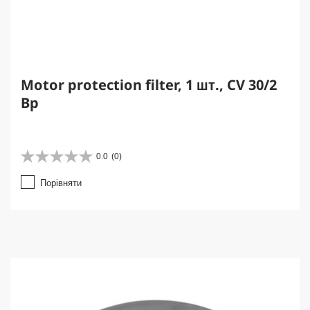
Motor protection filter, 1 шт., CV 30/2
Bp
0.0
(0)
0
.
Порівняти
0
з
5
з
і
р
о
к
.