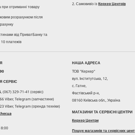
2. Самовивіз із
Керхер Центрів
а при отриманні товару
івковим розрахунком після
рахунку
стинами від ПриватБанку та
 10 платежів
ІЯ
НАША АДРЕСА
 90
ТОВ "Керхер"
вул. Інститутська, 12,
ІЯ СЕРВІС
с. Гатне,
6
, (067) 329-71-41 (сервіс)
Фастівський р-н,
66 Viber, Telegram (запчастини)
08160 Київська обл., Україна
23 Viber, Telegram (оренда техніки)
МАГАЗИНИ ТА СЕРВІСНІ ЦЕНТРИ
her.ua
Керхер Центри
18:00
Пошук магазинів та сервісних цент