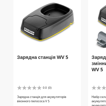
Зарядна станція WV 5
Заряд
змінн
WV 5
0.0
(0)
0
0
.
.
Зарядна станція для акумуляторів
Набір скла
0
0
віконного пилососа V 5
акумулято
з
з
акумулято