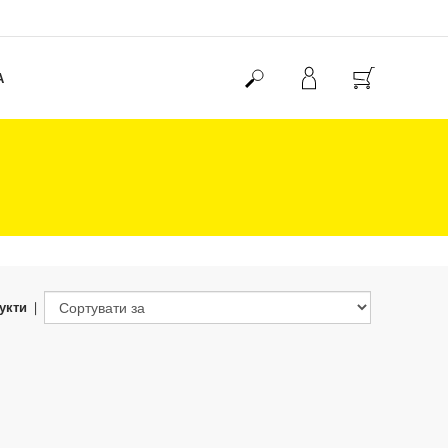
А
укти
|