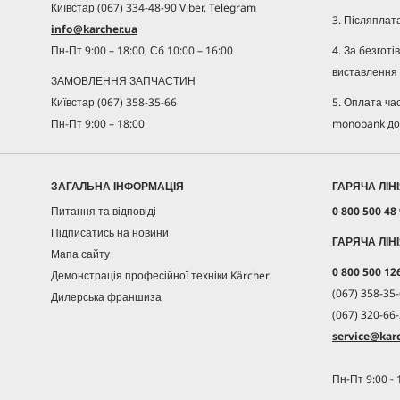
Київстар (067) 334-48-90 Viber, Telegram
3. Післяплат
info@karcher.ua
4. За безгот
Пн-Пт 9:00 – 18:00, Сб 10:00 – 16:00
виставлення 
ЗАМОВЛЕННЯ ЗАПЧАСТИН
5. Оплата ча
Київстар (067) 358-35-66
monobank до
Пн-Пт 9:00 – 18:00
ЗАГАЛЬНА ІНФОРМАЦІЯ
ГАРЯЧА ЛІН
Питання та відповіді
0 800 500 48
Підписатись на новини
ГАРЯЧА ЛІН
Мапа сайту
0 800 500 12
Демонстрація професійної техніки Kärcher
(067) 358-35-
Дилерська франшиза
(067) 320-66-
service@karc
Пн-Пт 9:00 - 