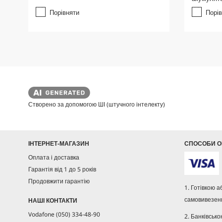
5
5
з
з
Порівняти
Порі
і
і
р
р
о
о
к
к
.
.
Створено за допомогою ШІ (штучного інтелекту)
ІНТЕРНЕТ-МАГАЗИН
СПОСОБИ О
Оплата і доставка
Гарантія від 1 до 5 років
Продовжити гарантію
1. Готівкою 
самовивезенн
НАШІ КОНТАКТИ
Vodafone (050) 334-48-90
2. Банківсько