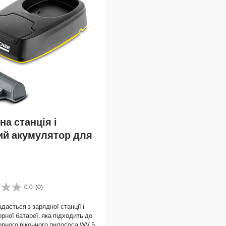
на станція і
ий акумулятор для
0.0
(0)
дається з зарядної станції і
рної батареї, яка підходить до
рного віконного пилососа WV 5