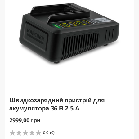
Швидкозарядний пристрій для
акумулятора 36 В 2,5 А
C
2999,00 грн
u
r
0.0
(0)
0