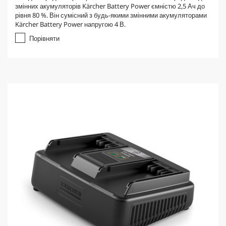
0
змінних акумуляторів Kärcher Battery Power ємністю 2,5 Ач до
з
рівня 80 %. Він сумісний з будь-якими змінними акумуляторами
5
Kärcher Battery Power напругою 4 В.
з
і
Порівняти
р
о
к
.
1
в
і
д
г
у
к