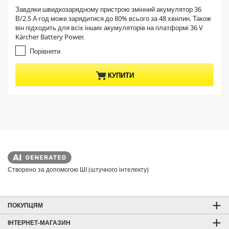
r
.
Завдяки швидкозарядному пристрою змінний акумулятор 36
e
0
В/2.5 А·год може зарядитися до 80% всього за 48 хвилин. Також
з
n
він підходить для всіх інших акумуляторів на платформі 36 V
5
t
Kärcher Battery Power.
з
p
і
Порівняти
r
р
о
o
КУПИТИ
к
d
.
u
c
t
p
r
i
c
e
Створено за допомогою ШІ (штучного інтелекту)
ПОКУПЦЯМ
ІНТЕРНЕТ-МАГАЗИН