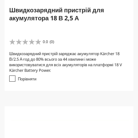
Швидкозарядний пристрій для
акумулятора 18 В 2,5 А
0.0
(0)
0
.
Швидкозарядний пристрій заряджає акумулятор Kärcher 18
0
В/2.5 А·год до 80% всього за 44 хвилини і може
з
використовуватися для всіх акумуляторів на платформі 18 V
5
Kärcher Battery Power.
з
і
Порівняти
р
о
к
.