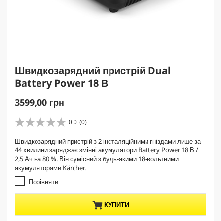
Швидкозарядний пристрій Dual
Battery Power 18 В
C
3599,00 грн
u
r
0.0
(0)
0
r
.
Швидкозарядний пристрій з 2 інсталяційними гніздами лише за
e
0
44 хвилини заряджає змінні акумулятори Battery Power 18 В /
з
n
2,5 Ач на 80 %. Він сумісний з будь-якими 18-вольтними
5
t
акумуляторами Kärcher.
з
p
і
Порівняти
r
р
о
o
КУПИТИ
к
d
.