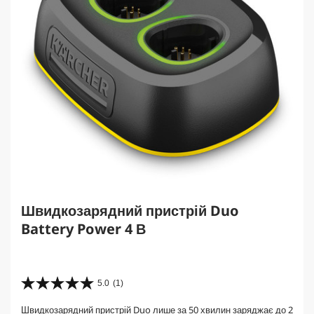
Швидкозарядний пристрій Duo
Battery Power 4 В
5.0
(1)
5
.
Швидкозарядний пристрій Duo лише за 50 хвилин заряджає до 2