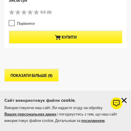
399,00 грн
u
r
0.0
(0)
0
r
.
e
Порівняти
0
n
з
t
5
p
КУПИТИ
з
r
і
o
р
d
о
u
к
c
.
t
p
ПОКАЗАТИ БІЛЬШЕ (9)
r
i
c
e
Сайт використовує файли cookie.
ЗАПЧАСТИНИ ДЛЯ K 5 POWER CONTROL FLEX WSK
Використовуючи наш сайт, Ви надаєте згоду на обробку
Ваших персональних даних
і погоджуєтесь з тим, що наш сайт
використовує файли cookie. Детальніше за
посиланням
.
ОРИГІНАЛЬНІ ЗАПАСНІ ЧАСТИНИ KÄRCHER