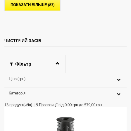
ПОКАЗАТИ БІЛЬШЕ (83)
к
.
ЧИСТЯЧИЙ ЗАСІБ
Фільтр
Ціна (грн)
Категорія
13
продукт(и/ів)
|
9
Пропозиції від
0,00 грн
до
579,00 грн