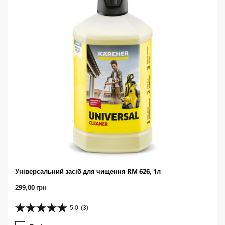
Універсальний засіб для чищення RM 626, 1л
C
299,00 грн
u
r
5.0
(3)
5
r
.
e