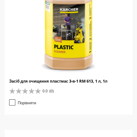
Засіб для очищення пластмас 3-в-1 RM 613, 1 л, 1л
0.0
(0)
0
.
Порівняти
0
з
5
з
і
р