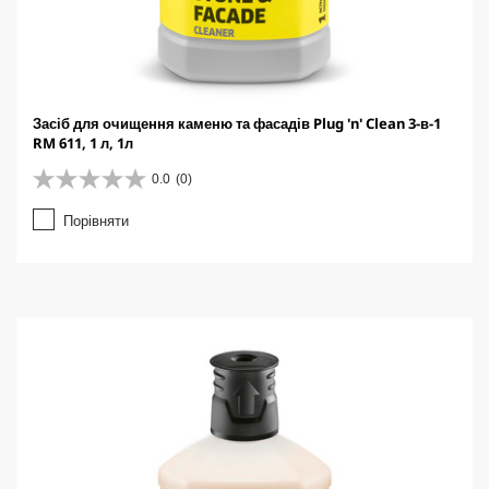
Засіб для очищення каменю та фасадів Plug 'n' Clean 3-в-1
RM 611, 1 л, 1л
0.0
(0)
0
.
Порівняти
0
з
5
з
і
р
о
к
.