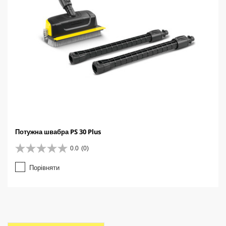
Потужна швабра PS 30 Plus
0.0
(0)
0
.
Порівняти
0
з
5
з
і
р
о