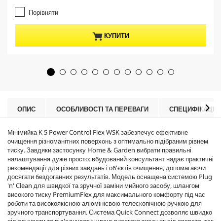
r
o
.
e
d
Порівняти
4
n
u
з
t
c
5
КУПИТИ
p
t
з
r
p
і
o
r
р
d
i
о
u
c
к
c
e
.
t
1
p
8
r
ОПИС
ОСОБЛИВОСТІ ТА ПЕРЕВАГИ
СПЕЦИФІКАЦІЇ
в
i
і
c
д
Мінімийка K 5 Power Control Flex WSK забезпечує ефективне
e
г
очищення різноманітних поверхонь з оптимально підібраним рівнем
у
тиску. Завдяки застосунку Home & Garden вибрати правильні
к
налаштування дуже просто: вбудований консультант надає практичні
у
рекомендації для різних завдань і об'єктів очищення, допомагаючи
досягати бездоганних результатів. Модель оснащена системою
Plug
'n' Clean
для швидкої та зручної заміни мийного засобу, шлангом
високого тиску
PremiumFlex
для максимального комфорту під час
роботи та високоякісною алюмінієвою телескопічною ручкою для
зручного транспортування. Система
Quick Connect
дозволяє швидко
під'єднувати та від'єднувати шланг високого тиску як від апарата, так