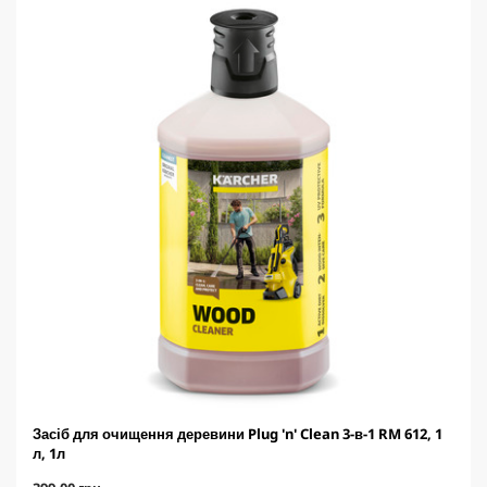
о
к
.
Засіб для очищення деревини Plug 'n' Clean 3-в-1 RM 612, 1
л, 1л
C