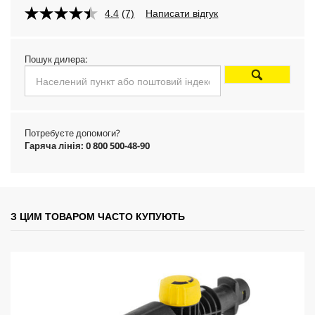
4.4
(7)
Написати відгук
o
d
Пошук дилера:
u
c
Потребуєте допомоги?
t
Гаряча лінія: 0 800 500-48-90
p
r
З ЦИМ ТОВАРОМ ЧАСТО КУПУЮТЬ
i
c
e