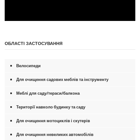
0
s
e
c
ОБЛАСТІ ЗАСТОСУВАННЯ
o
n
d
s
o
Велосипеди
f
0
s
Для очищення садових меблів та інструменту
e
c
Меблі для саду/тераси/балкона
o
n
d
Території навколо будинку та саду
s
Для очищення мотоциклів і скутерів
Для очищення невеликих автомобілів