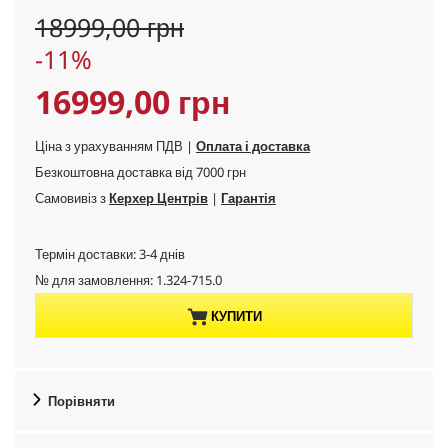
O
18999,00 грн
l
S
-11%
d
a
p
C
16999,00 грн
v
r
i
o
u
n
Ціна з урахуванням ПДВ |
Оплата і доставка
d
g
u
Безкоштовна доставка від 7000 грн
r
c
Самовивіз з
Керхер Центрів
|
Гарантія
t
r
p
Термін доставки: 3-4 днів
r
e
№ для замовлення:
1.324-715.0
i
n
c
КУПИТИ
e
t
p
Порівняти
r