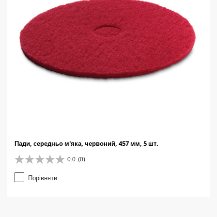
Пади, середньо м'яка, червоний, 457 мм, 5 шт.
0.0
(0)
0
.
Порівняти
0
з
5
з
і