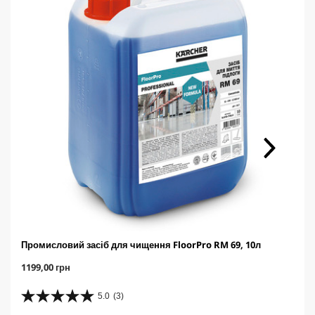
Промисловий засіб для чищення FloorPro RM 69, 10л
C
1199,00 грн
u
r
5.0
(3)
5
r
.