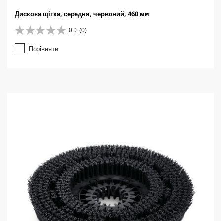
Дискова щітка, середня, червоний, 460 мм
0.0
(0)
0
.
Порівняти
0
з
5
з
і
р
о
к
.