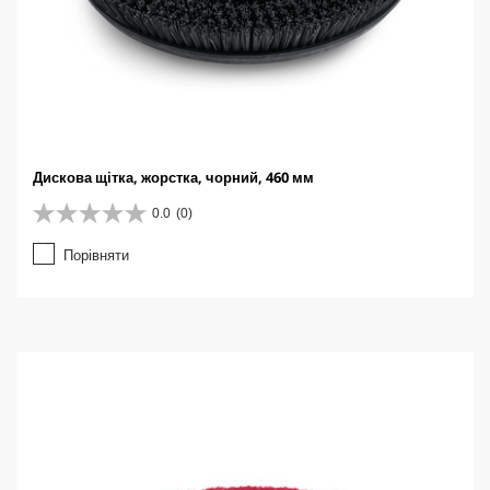
Дискова щітка, жорстка, чорний, 460 мм
0.0
(0)
0
.
Порівняти
0
з
5
з
і
р
о
к
.