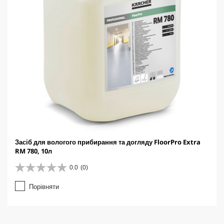
Засіб для вологого прибирання та догляду FloorPro Extra
RM 780, 10л
0.0
(0)
0
.
Порівняти
0
з
5
з