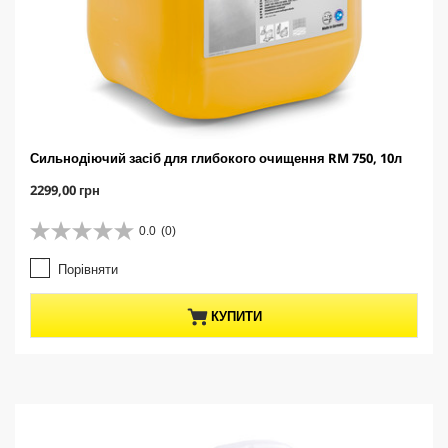
Сильнодіючий засіб для глибокого очищення RM 750, 10л
C
2299,00 грн
u
r
0.0
(0)
0
r
.
e
Порівняти
0
n
з
t
5
p
КУПИТИ
з
r
і
o
р
d
о
u
к
c
.
t
p