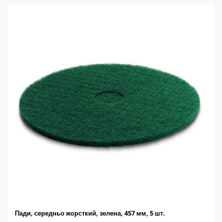
р
о
к
.
Пади, середньо жорсткий, зелена, 457 мм, 5 шт.