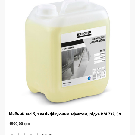
r
i
c
e
Мийний засіб, з дезінфікуючим ефектом, pідка RM 732, 5л
C
1599,00 грн
u
r