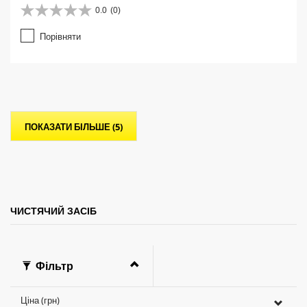
0.0
(0)
0
.
Порівняти
0
з
5
з
і
р
о
ПОКАЗАТИ БІЛЬШЕ (5)
к
.
ЧИСТЯЧИЙ ЗАСІБ
Фільтр
Ціна (грн)