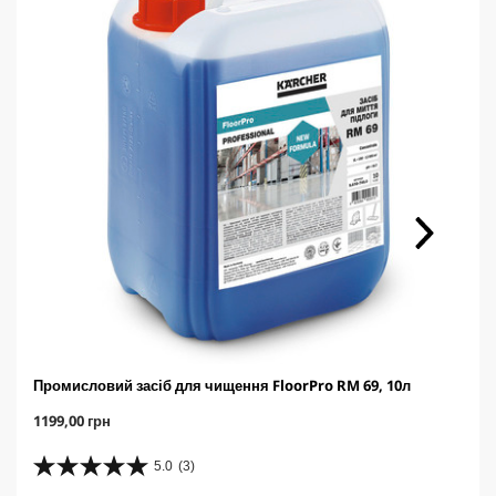
Промисловий засіб для чищення FloorPro RM 69, 10л
C
1199,00 грн
u
r
5.0
(3)
5
r
.