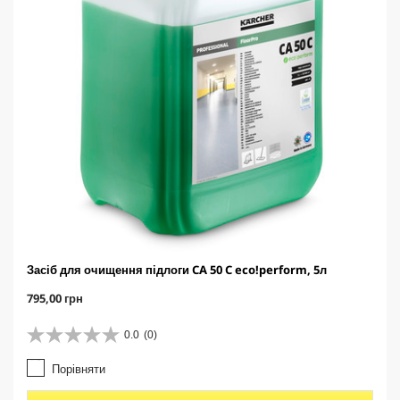
Засіб для очищення підлоги CA 50 C eco!perform, 5л
C
795,00 грн
u
r
0.0
(0)
0
r
.
e
Порівняти
0
n
з
t