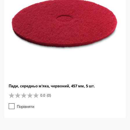
Пади, середньо м'яка, червоний, 457 мм, 5 шт.
0.0
(0)
0
.
Порівняти
0
з
5
з
і