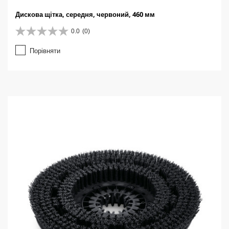
Дискова щітка, середня, червоний, 460 мм
0.0
(0)
0
.
Порівняти
0
з
5
з
і
р
о
к
.