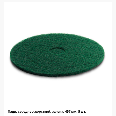
р
о
к
.
Пади, середньо жорсткий, зелена, 457 мм, 5 шт.