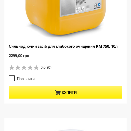
Сильнодіючий засіб для глибокого очищення RM 750, 10л
C
2299,00 грн
u
r
0.0
(0)
0
r
.
e
Порівняти
0
n
з
t
5
p
КУПИТИ
з
r
і
o
р
d
о
u
к
c
.
t
p