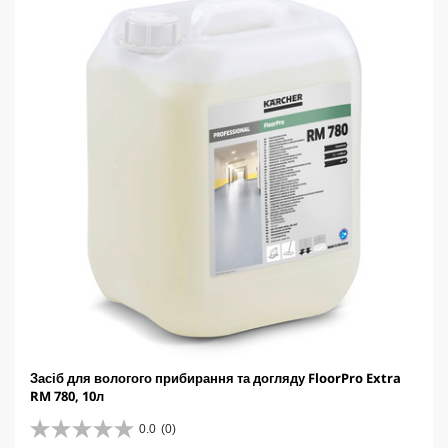
r
i
c
e
Засіб для вологого прибирання та догляду FloorPro Extra
RM 780, 10л
0.0
(0)
0