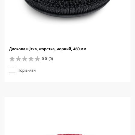
Дискова щітка, жорстка, чорний, 460 мм
0.0
(0)
0
.
Порівняти
0
з
5
з
і
р
о
к
.