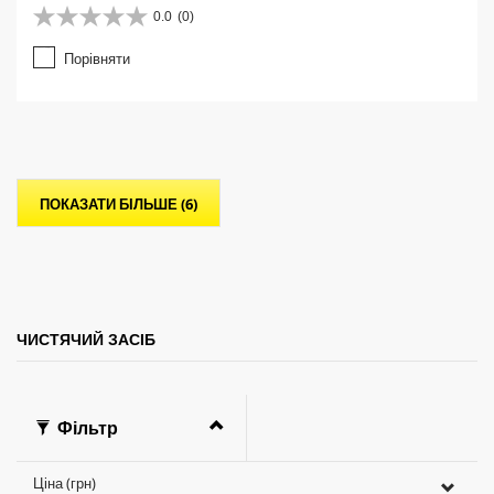
0.0
(0)
0
.
Порівняти
0
з
5
з
і
р
о
ПОКАЗАТИ БІЛЬШЕ (6)
к
.
ЧИСТЯЧИЙ ЗАСІБ
Фільтр
Ціна (грн)