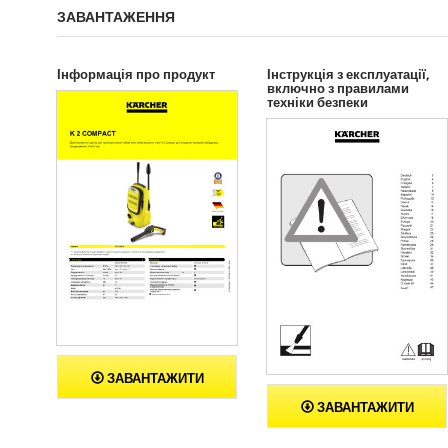
д
г
e
ЗАВАНТАЖЕННЯ
г
у
у
к
к
у
у
Інформація про продукт
Інструкція з експлуатації,
включно з правилами
техніки безпеки
ЗАВАНТАЖИТИ
ЗАВАНТАЖИТИ