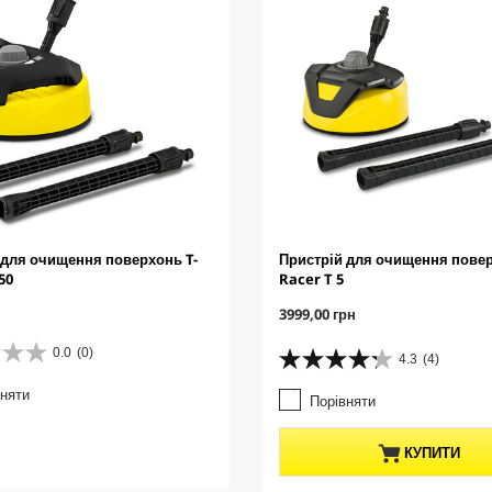
 для очищення поверхонь T-
Пристрій для очищення повер
50
Racer T 5
C
3999,00 грн
u
r
0.0
(0)
4.3
(4)
4
r
.
e
вняти
Порівняти
3
n
з
t
5
p
КУПИТИ
з
r
і
o