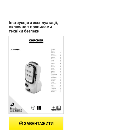
г
у
к
у
Інструкція з експлуатації,
включно з правилами
техніки безпеки
ЗАВАНТАЖИТИ