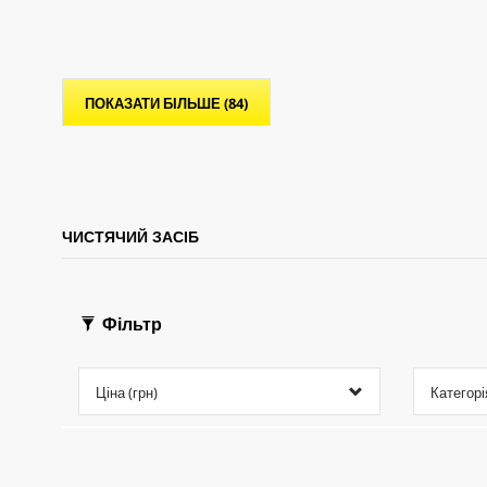
р
р
о
о
к
к
.
.
ПОКАЗАТИ БІЛЬШЕ (84)
ЧИСТЯЧИЙ ЗАСІБ
Фільтр
Ціна (грн)
Категорі