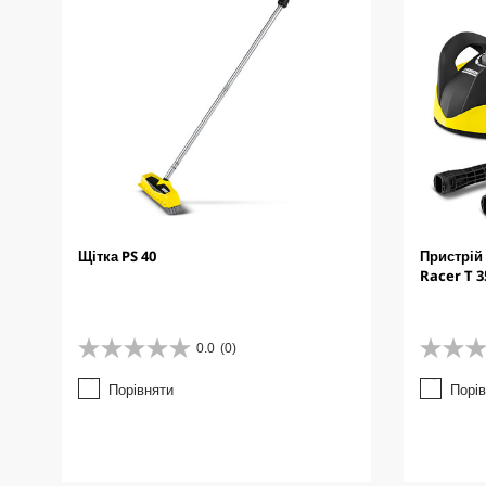
Щітка PS 40
Пристрій
Racer T 3
0.0
(0)
0
0
.
.
Порівняти
Порі
0
0
з
з
5
5
з
з
і
і