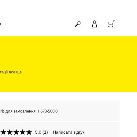
А
тації все ще
№ для замовлення:
1.673-500.0
5.0
(1)
Написати відгук