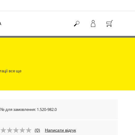
А
тації все ще
№ для замовлення:
1.520-982.0
(0)
Написати відгук