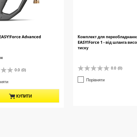
 EASY!Force Advanced
Комплект для переобладнанн
EASY!Force 1 - від шланга вис
тиску
рн
0.0
(0)
0.0
(0)
0
.
Порівняти
вняти
0
з
5
КУПИТИ
з
і
р
о
к
.