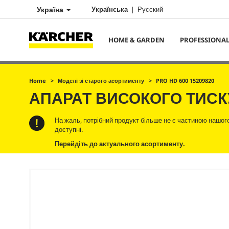
Україна
Українська
Русский
HOME & GARDEN
PROFESSIONA
Home
Моделі зі старого асортименту
PRO HD 600 15209820
АПАРАТ ВИСОКОГО ТИС
На жаль, потрібний продукт більше не є частиною нашого 
доступні.
Перейдіть до актуального асортименту.