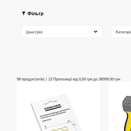
Фільтр
Ціна (грн)
Категорі
98
продукт(и/ів)
|
23
Пропозиції від
0,00 грн
до
38999,00 грн