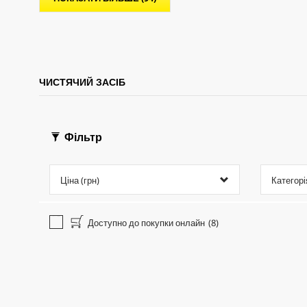
r
i
c
e
ЧИСТЯЧИЙ ЗАСІБ
Фільтр
Ціна (грн)
Категорі
Доступно до покупки онлайн
(8)