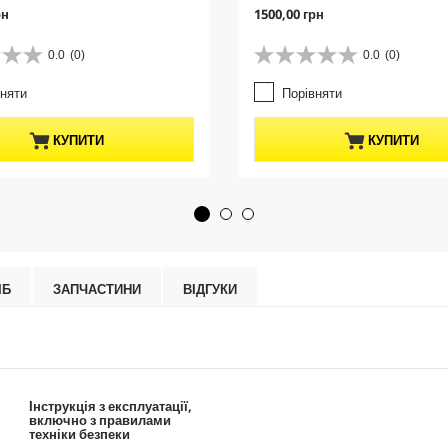
C
рн
1500,00 грн
u
r
0.0
(0)
0.0
(0)
0
r
.
e
вняти
Порівняти
0
n
з
t
5
p
КУПИТИ
КУПИТИ
з
r
і
o
р
d
о
u
к
c
.
t
p
r
ІБ
ЗАПЧАСТИНИ
ВІДГУКИ
i
c
e
Інструкція з експлуатації,
включно з правилами
техніки безпеки