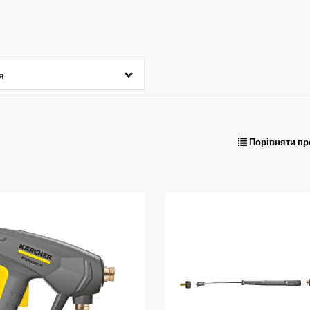
я
Порівняти пр