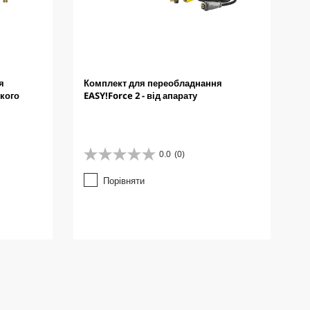
я
Комплект для переобладнання
окого
EASY!Force 2 - від апарату
0.0
(0)
0
.
Порівняти
0
з
5
з
і
р
о
к
.