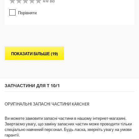
0.0
(0)
0
.
Порівняти
0
з
5
з
і
р
о
ПОКАЗАТИ БІЛЬШЕ (19)
к
.
ЗАПЧАСТИНИ ДЛЯ T 10/1
ОРИГІНАЛЬНІ ЗАПАСНІ ЧАСТИНИ KÄRCHER
Ви можете замовити запасні частини в нашому інтернет-магазині.
Звертаємо увагу, що заміну запасних частин може проводити тільки
спеціально навчений персонал. Будь ласка, зверніть увагу на умови
гарантії.