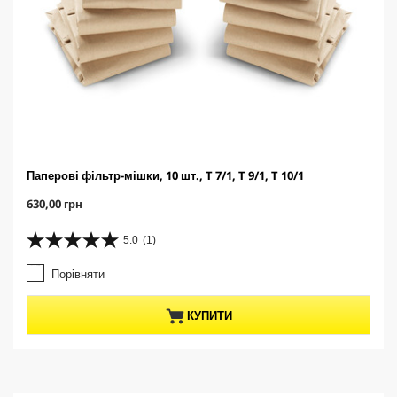
Паперові фільтр-мішки, 10 шт., T 7/1, T 9/1, T 10/1
C
630,00 грн
u
r
5.0
(1)
5
r
.
e
Порівняти
0
n
з
t
5
p
КУПИТИ
з
r
і
o
р
d
о
u
к
c