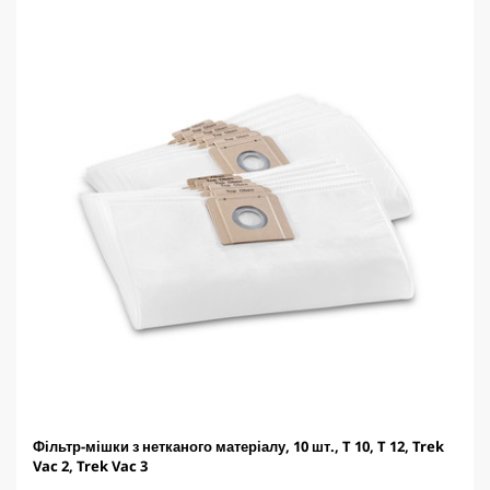
.
t
p
r
i
c
e
Фільтр-мішки з нетканого матеріалу, 10 шт., T 10, T 12, Trek
Vac 2, Trek Vac 3