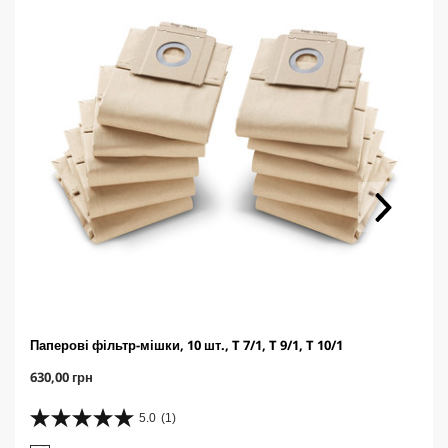
Паперові фільтр-мішки, 10 шт., T 7/1, T 9/1, T 10/1
C
630,00 грн
u
r
5.0
(1)
5
r
.