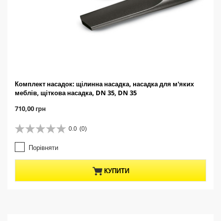
Комплект насадок: щілинна насадка, насадка для м'яких
меблів, щіткова насадка, DN 35, DN 35
C
710,00 грн
u
r
0.0
(0)
0
r
.
e
Порівняти
0
n
з
t
5
p
КУПИТИ
з
r
і
o
р
d
о
u
к
c