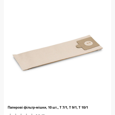
.
t
1
p
в
r
і
i
д
c
г
e
у
к
Паперові фільтр-мішки, 10 шт., T 7/1, T 9/1, T 10/1