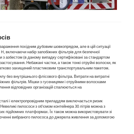
осів
і зараження похідним дубовим шовкопрядом, але в цій ситуації
 H, включаючи набір запобіжних фільтрів для безпечної
ьби з азбестом (в даному випадку сертифіковані за стандартом
астосування. Небажані частки, а також тонкі отруйні волоски, як
одатково захищений пластиковим транспортувальним пакетом.
лу без внутрішнього флісового фільтра. Витрати на витратні
іжних фільтрів. Мішки з гусеницями і отруйними волосками
млення відповідних організацій спалюються на
 сталі і електропровідним приладдям виключається ризик
 Невеликі пилососи з об'ємом контейнера 30 літрів можна з
иких підйомних платформах. Їх також можна використовувати зі
ключенні вибраного пилососа до джерела живлення за допомогою