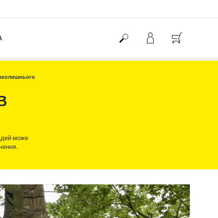
А
авколишнього
В
людей може
чення.