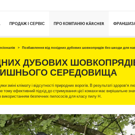
L
ПРОДАЖ І СЕРВІС
ПРО КОМПАНІЮ KÄRCHER
ФРАНШИЗ
сіоналів
Позбавлення від похідних дубових шовкопрядів без шкоди для н
ДНИХ ДУБОВИХ ШОВКОПРЯДІ
ЛИШНЬОГО СЕРЕДОВИЩА
ки зміні клімату і відсутності природних ворогів. В результаті здоров'я 
ме тому ефективний підхід до стримування цієї комахи має вирішальне зна
д з використанням безпечних пилососів для класу пилу H.