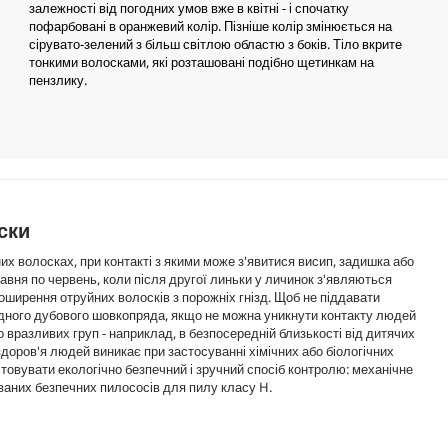
залежності від погодних умов вже в квітні - і спочатку
пофарбовані в оранжевий колір. Пізніше колір змінюється на
сірувато-зелений з більш світлою областю з боків. Тіло вкрите
тонкими волосками, які розташовані подібно щетинкам на
пензлику.
ски
х волосках, при контакті з якими може з'явитися висип, задишка або
равня по червень, коли після другої линьки у личинок з'являються
поширення отруйних волосків з порожніх гнізд. Щоб не піддавати
дного дубового шовкопряда, якщо не можна уникнути контакту людей
 вразливих груп - наприклад, в безпосередній близькості від дитячих
здоров'я людей виникає при застосуванні хімічних або біологічних
товувати екологічно безпечний і зручний спосіб контролю: механічне
ованих безпечних пилососів для пилу класу H.