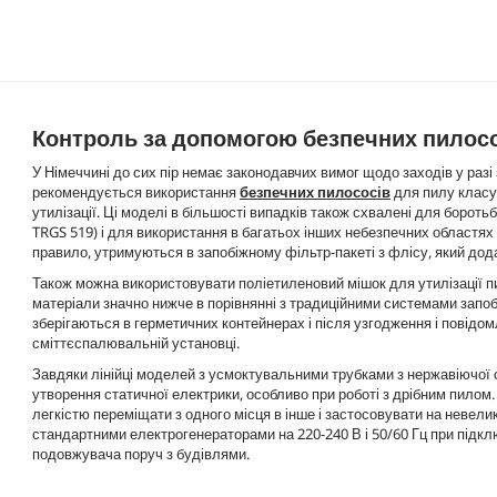
Контроль за допомогою безпечних пилос
У Німеччині до сих пір немає законодавчих вимог щодо заходів у раз
рекомендується використання
безпечних пилососів
для пилу класу
утилізації. Ці моделі в більшості випадків також схвалені для борот
TRGS 519) і для використання в багатьох інших небезпечних областях з
правило, утримуються в запобіжному фільтр-пакеті з флісу, який д
Також можна використовувати поліетиленовий мішок для утилізації пи
матеріали значно нижче в порівнянні з традиційними системами запоб
зберігаються в герметичних контейнерах і після узгодження і повідо
сміттєспалювальній установці.
Завдяки лінійці моделей з усмоктувальними трубками з нержавіючої
утворення статичної електрики, особливо при роботі з дрібним пилом.
легкістю переміщати з одного місця в інше і застосовувати на невел
стандартними електрогенераторами на 220-240 В і 50/60 Гц при під
подовжувача поруч з будівлями.