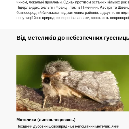
чином, локальні проблеми. Однак протягом останніх кількох рокі
Нідерландах, Бельгії і Франції, так і в Німеччині, Австрії та Шве
безпосередній близькості від житлових районів, відсутністю підл
популяції його природних ворогів, навпаки, зростають непропорці
Від метеликів до небезпечних гусениц
Метелики (липень-вересень)
Похідний дубовий шовкопряд - це непомітний метелик, який