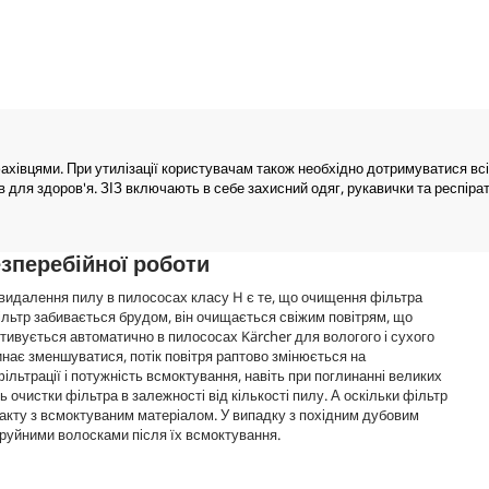
ахівцями. При утилізації користувачам також необхідно дотримуватися вс
в для здоров'я. ЗІЗ включають в себе захисний одяг, рукавички та респірат
зперебійної роботи
видалення пилу в пилососах класу H є те, що очищення фільтра
ільтр забивається брудом, він очищається свіжим повітрям, що
тивується автоматично в пилососах Kärcher для вологого і сухого
нає зменшуватися, потік повітря раптово змінюється на
льтрації і потужність всмоктування, навіть при поглинанні великих
 очистки фільтра в залежності від кількості пилу. А оскільки фільтр
акту з всмоктуваним матеріалом. У випадку з похідним дубовим
руйними волосками після їх всмоктування.