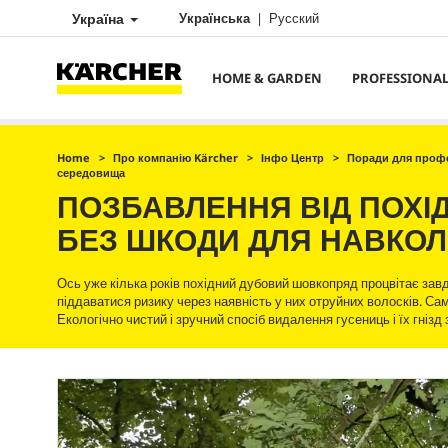
Україна
Українська
Русский
HOME & GARDEN
PROFESSIONA
Home
Про компанію Kärcher
Інфо Центр
Поради для профе
середовища
ПОЗБАВЛЕННЯ ВІД ПОХІ
БЕЗ ШКОДИ ДЛЯ НАВКО
Ось уже кілька років похідний дубовий шовкопряд процвітає завдя
піддаватися ризику через наявність у них отруйних волосків. Са
Екологічно чистий і зручний спосіб видалення гусениць і їх гніз