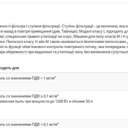
жності фільтра і ступеня фільтрації. Ступінь фільтрації - це величина, яка 
и назад в повітря приміщення (див. Таблицю). Моделі класу L підходять д
кі, спеціальних правил утилізації не існує. Машини для пилу класів M і H
шляхи. Пилососи класу H або M також називаються безпечними пилососами. 
ність функції обов'язкового контролю повітряного потоку, яка попереджає
ів обережності при видаленні та утилізації пилу без виникнення супутньог
ходить для
ль со значениями ПДВ > 1 мг/м³
ль со значениями ПДВ ≥ 0,1 мг/м³
евесная пыль при мощности до 1200 Вт и объеме 50 л
ль со значениями ПДВ < 0,1 мг/м³