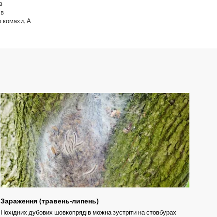
в
 в
ю комахи. А
Зараження (травень-липень)
Похідних дубових шовкопрядів можна зустріти на стовбурах