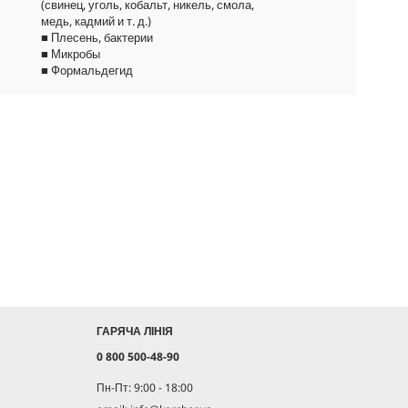
(свинец, уголь, кобальт, никель, смола,
медь, кадмий и т. д.)
■ Плесень, бактерии
■ Микробы
■ Формальдегид
ГАРЯЧА ЛІНІЯ
0 800 500-48-90
Пн-Пт: 9:00 - 18:00