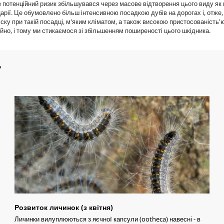
в потенційний ризик збільшувався через масове відтворення цього виду як 
йцарії. Це обумовлено більш інтенсивною посадкою дубів на дорогах і, отже,
іску при такій посадці, м'яким кліматом, а також високою пристосованість'
йно, і тому ми стикаємося зі збільшенням поширеності цього шкідника.
ь
Розвиток личинок (з квітня)
Личинки вилуплюються з яєчної капсули (ootheca) навесні - в