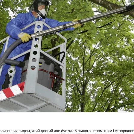
боригенних видом, який довгий час був здебільшого непомітним і створюва