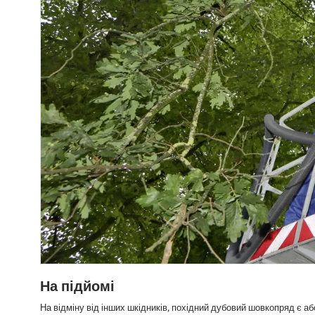
На підйомі
На відміну від інших шкідників, похідний дубовий шовкопряд є а