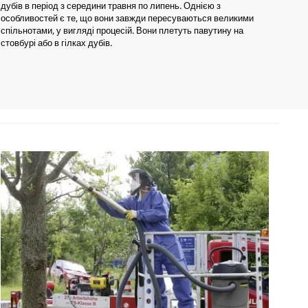
дубів в період з середини травня по липень. Однією з
особливостей є те, що вони завжди пересуваються великими
спільнотами, у вигляді процесій. Вони плетуть павутину на
стовбурі або в гілках дубів.