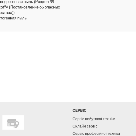
анцерогенная пыль (Раздел 35
toffV [Постановление об опасных
ествах])
атогенная пыль
СЕРВІС
Сервіс побутової техніки
Онлайн сервіс
Сервіс професійної техніки