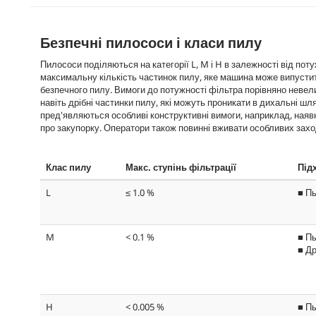
Безпечні пилососи і класи пилу
Пилососи поділяються на категорії L, M і H в залежності від поту
максимальну кількість частинок пилу, яке машина може випустит
безпечного пилу. Вимоги до потужності фільтра порівняно невели
навіть дрібні частинки пилу, які можуть проникати в дихальні 
пред'являються особливі конструктивні вимоги, наприклад, наяв
про закупорку. Оператори також повинні вживати особливих заход
Клас пилу
Макс. ступінь фільтрації
Під
L
≤ 1.0 %
■ Пы
M
< 0.1 %
■ Пы
■ Др
H
< 0.005 %
■ Пы