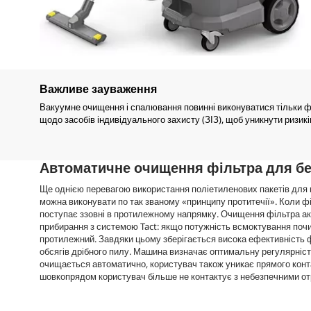
Важливе зауваження
Вакуумне очищення і спалювання повинні виконуватися тільки ф
щодо засобів індивідуального захисту (ЗІЗ), щоб уникнути ризикі
Автоматичне очищення фільтра для бе
Ще однією перевагою використання поліетиленових пакетів для 
можна виконувати по так званому «принципу протитечії». Коли ф
поступає ззовні в протилежному напрямку. Очищення фільтра ак
прибирання з системою Tact: якщо потужність всмоктування почи
протилежний. Завдяки цьому зберігається висока ефективність фі
обсягів дрібного пилу. Машина визначає оптимальну регулярність
очищається автоматично, користувач також уникає прямого конт
шовкопрядом користувач більше не контактує з небезпечними от