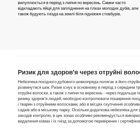
вилуплюється в період з липня по вересень. Самки часто
відкладають яйця для запліднення на гілках молодих дубів, але
також будують гнізда на землі біля підніжжя стовбурів.
Ризик для здоров'я через отруйні воло
Небезпека похідного дубового шовкопряда полягає в його отруйни
розвинутися шок. Ризик існує в основному в період з середини т
отруйні волоски, а також з липня по вересень - через подальше 
ризику здоров'я людей, необхідно контролювати поширення похі
і тварин з отруйними волосками, або в місцях скупчення особливо
садків або в міському парку. Оскільки додаткова небезпека для 
заходів контролю, в цих зонах особливо рекомендується викорис
видалення комах і їх гнізд за допомогою перевірених і сертифік