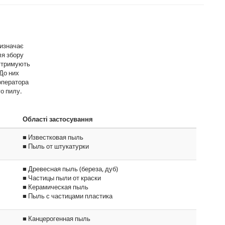
визначає
ля збору
 утримують
До них
 оператора
о пилу.
Області застосування
■ Известковая пыль
■ Пыль от штукатурки
■ Древесная пыль (береза, дуб)
■ Частицы пыли от краски
■ Керамическая пыль
■ Пыль с частицами пластика
■ Канцерогенная пыль