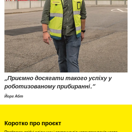
„Приємно досягати такого успіху у
роботизованому прибиранні.“
Йорг Абт
Коротко про проєкт
Проблема: дрібні сліди шин і стирання від навантажувачів часто