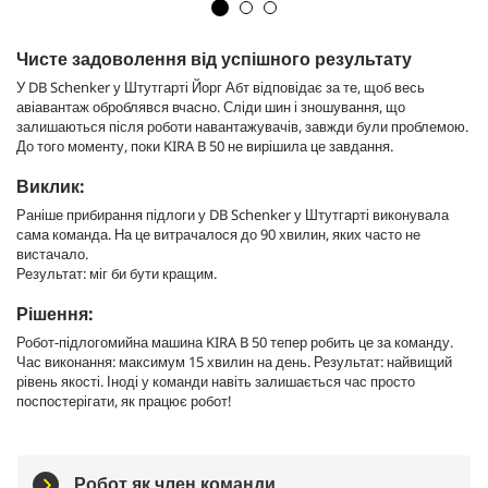
Чисте задоволення від успішного результату
У DB Schenker у Штутгарті Йорг Абт відповідає за те, щоб весь
авіавантаж оброблявся вчасно. Сліди шин і зношування, що
залишаються після роботи навантажувачів, завжди були проблемою.
До того моменту, поки KIRA B 50 не вирішила це завдання.
Виклик:
Раніше прибирання підлоги у DB Schenker у Штутгарті виконувала
сама команда. На це витрачалося до 90 хвилин, яких часто не
вистачало.
Результат: міг би бути кращим.
Рішення:
Робот-підлогомийна машина KIRA B 50 тепер робить це за команду.
Час виконання: максимум 15 хвилин на день. Результат: найвищий
рівень якості. Іноді у команди навіть залишається час просто
поспостерігати, як працює робот!
Робот як член команди