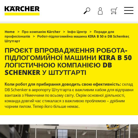
Кошик
Home
Про компанію Kärcher
Інфо Центр
Поради для
професіоналів
Робoт-підлогомийна машина KIRA B 50 в DB Schenker,
Штутгарт
ПРОЄКТ ВПРОВАДЖЕННЯ РОБОТА-
ПІДЛОГОМИЙНОЇ МАШИНИ KIRA B 50
ЛОГІСТИЧНОЮ КОМПАНІЄЮ DB
SCHENKER У ШТУТГАРТІ
Коли робот для прибирання доводить свою ефективність:
склад
DB Schenker в аеропорту Штутгарта є важливим хабом для відправки
вантажів з Німеччини по всьому світу. Окрім основної діяльності,
команда довгий час стикалася з важливою проблемою – дрібним
чорним пилом. Тепер його більше немає.