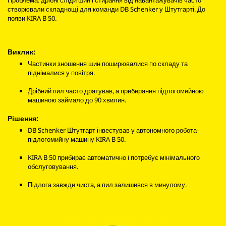
створювали складнощі для команди DB Schenker у Штутгарті. До
появи KIRA B 50.
Виклик:
Частинки зношення шин поширювалися по складу та
піднімалися у повітря.
Дрібний пил часто дратував, а прибирання підлогомийною
машиною займало до 90 хвилин.
Рішення:
DB Schenker Штутгарт інвестував у автономного робота-
підлогомийну машину KIRA B 50.
KIRA B 50 прибирає автоматично і потребує мінімального
обслуговування.
Підлога завжди чиста, а пил залишився в минулому.