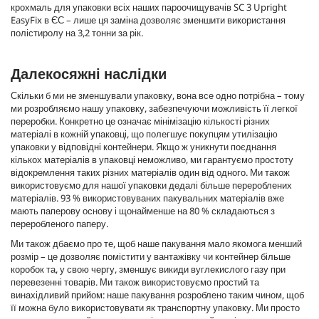
крохмаль для упаковки всіх наших пароочищувачів SC 3 Upright
EasyFix
в ЄС – лише ця заміна дозволяє зменшити використання
полістиролу на 3,2 тонни за рік.
Далекосяжні наслідки
Скільки б ми не зменшували упаковку, вона все одно потрібна – тому
ми розробляємо нашу упаковку, забезпечуючи можливість її легкої
переробки. Конкретно це означає мінімізацію кількості різних
матеріалі в кожній упаковці, що полегшує покупцям утилізацію
упаковки у відповідні контейнери. Якщо ж уникнути поєднання
кількох матеріалів в упаковці неможливо, ми гарантуємо простоту
відокремлення таких різних матеріалів один від одного. Ми також
використовуємо для нашої упаковки дедалі більше перероблених
матеріалів. 93 % використовуваних пакувальних матеріалів вже
мають паперову основу і щонайменше на 80 % складаються з
переробленого паперу.
Ми також дбаємо про те, щоб наше пакування мало якомога менший
розмір – це дозволяє помістити у вантажівку чи контейнер більше
коробок та, у свою чергу, зменшує викиди вуглекислого газу при
перевезенні товарів. Ми також використовуємо простий та
винахідливий прийом: наше пакування розроблено таким чином, щоб
її можна було використовувати як транспортну упаковку. Ми просто