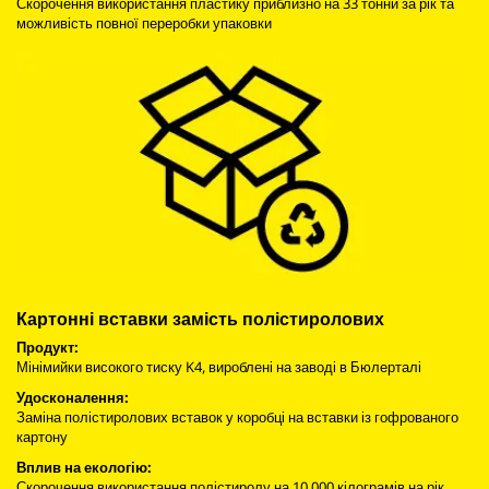
Скорочення використання пластику приблизно на 33 тонни за рік та
можливість повної переробки упаковки
Картонні вставки замість полістиролових
Продукт:
Мінімийки високого тиску K4, вироблені на заводі в Бюлерталі
Удосконалення:
Заміна полістиролових вставок у коробці на вставки із гофрованого
картону
Вплив на екологію:
Скорочення використання полістиролу на 10 000 кілограмів на рік