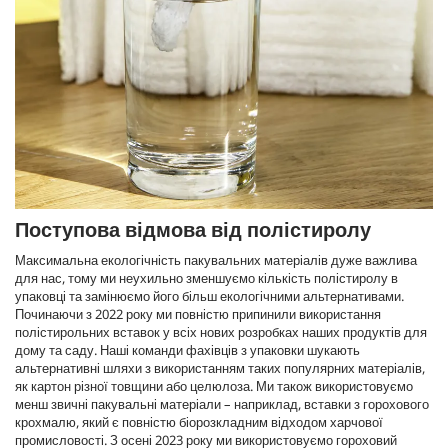
Поступова відмова від полістиролу
Максимальна екологічність пакувальних матеріалів дуже важлива
для нас, тому ми неухильно зменшуємо кількість полістиролу в
упаковці та замінюємо його більш екологічними альтернативами.
Починаючи з 2022 року ми повністю припинили використання
полістирольних вставок у всіх нових розробках наших продуктів для
дому та саду. Наші команди фахівців з упаковки шукають
альтернативні шляхи з використанням таких популярних матеріалів,
як картон різної товщини або целюлоза. Ми також використовуємо
менш звичні пакувальні матеріали – наприклад, вставки з горохового
крохмалю, який є повністю біорозкладним відходом харчової
промисловості. З осені 2023 року ми використовуємо гороховий