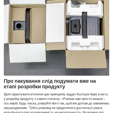
Про пакування слід подумати вже на
етапі розробки продукту
Щоб гарантувати втілення цих принципів, відділ Кьотцле бере участь
у розробці продукту з самого початку. «Раніше нам просто казали –
ось виріб, будь ласка, упакуйте його так, щоб він доїхав до замовника
неушкодженим. Тобто упаковці не приділялося достатньої уваги,
коли йшлося про зосередженість на екологічності». На відміну від