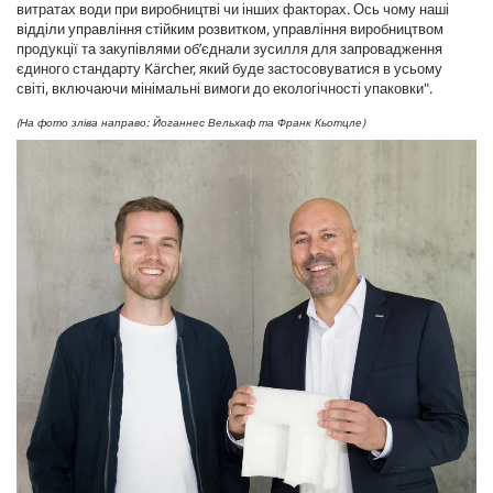
витратах води при виробництві чи інших факторах. Ось чому наші
відділи управління стійким розвитком, управління виробництвом
продукції та закупівлями об’єднали зусилля для запровадження
єдиного стандарту Kärcher, який буде застосовуватися в усьому
світі, включаючи мінімальні вимоги до екологічності упаковки".
(На фото зліва направо: Йоганнес Вельхаф та Франк Кьотцле)