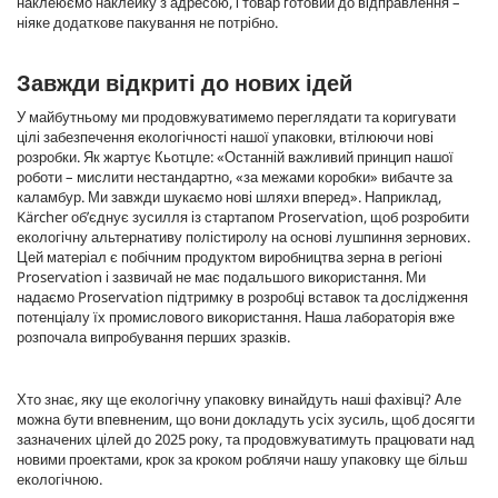
наклеюємо наклейку з адресою, і товар готовий до відправлення –
ніяке додаткове пакування не потрібно.
Завжди відкриті до нових ідей
У майбутньому ми продовжуватимемо переглядати та коригувати
цілі забезпечення екологічності нашої упаковки, втілюючи нові
розробки. Як жартує Кьотцле: «Останній важливий принцип нашої
роботи – мислити нестандартно, «за межами коробки» вибачте за
каламбур. Ми завжди шукаємо нові шляхи вперед». Наприклад,
Kärcher об’єднує зусилля із стартапом Proservation, щоб розробити
екологічну альтернативу полістиролу на основі лушпиння зернових.
Цей матеріал є побічним продуктом виробництва зерна в регіоні
Proservation і зазвичай не має подальшого використання. Ми
надаємо Proservation підтримку в розробці вставок та дослідження
потенціалу їх промислового використання. Наша лабораторія вже
розпочала випробування перших зразків.
Хто знає, яку ще екологічну упаковку винайдуть наші фахівці? Але
можна бути впевненим, що вони докладуть усіх зусиль, щоб досягти
зазначених цілей до 2025 року, та продовжуватимуть працювати над
новими проектами, крок за кроком роблячи нашу упаковку ще більш
екологічною.