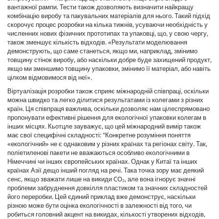
вантажної рампи. Тести також дозволяють визначити найкращу
комбінацію виробу та пакувальних матеріалів для нього. Такий підхід
скорочує процес розробки на кілька тижнів, усуваючи необхідність у
численних нових фізичних прототипах та упаковці, що, у свою чергу,
також зменшує кількість відходів. «Результати моделювання
демонструють, що саме станеться, якщо ми, наприклад, змінимо
товщину стінок виробу, або наскільки добре буде захищений продукт,
якщо ми зменшимо товщину упаковки, змінимо її матеріал, або навіть
цілком відмовимося від неї».
Віртуалізація розробки також сприяє міжнародній співпраці, оскільки
можна швидко та легко ділитися результатами із колегами з різних
країн. Ця співпраця важлива, оскільки дозволяє нам цілеспрямовано
пропонувати ефективні рішення для екологічної упаковки колегам в
інших місцях. Кьотцле зауважує, що цей міжнародний вимір також
має свої специфічні складності: "Конкретне розуміння поняття
«екологічний» не є однаковим у різних країнах та регіонах світу. Так,
поліетиленові пакети не вважаються особливо екологічними в
Німеччині чи інших європейських країнах. Однак у Китаї та інших
країнах Азії дещо інший погляд на речі. Така точка зору має деякий
сенс, якщо зважати лише на викиди CO₂, але вона ігнорує значні
проблеми забруднення довкілля пластиком та значних складностей
його переробки. Цей єдиний приклад вже демонструє, наскільки
різною може бути оцінка екологічності в залежності від того, чи
робиться головний акцент на викидах, кількості утворених відходів,