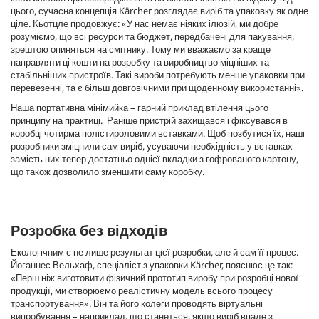
цього, сучасна концепція Kärcher розглядає виріб та упаковку як одне
ціле. Кьотцле продовжує: «У нас немає ніяких ілюзій, ми добре
розуміємо, що всі ресурси та бюджет, передбачені для пакування,
зрештою опиняться на смітнику. Тому ми вважаємо за краще
направляти ці кошти на розробку та виробництво міцніших та
стабільніших пристроїв. Такі вироби потребують менше упаковки при
перевезенні, та є більш довговічними при щоденному використанні».
Наша портативна мінімийка – гарний приклад втілення цього
принципу на практиці. Раніше пристрій захищався і фіксувався в
коробці чотирма полістироловими вставками. Щоб позбутися їх, наші
розробники зміцнили сам виріб, усуваючи необхідність у вставках –
замість них тепер достатньо однієї вкладки з гофрованого картону,
що також дозволило зменшити саму коробку.
Розробка без відходів
Екологічним є не лише результат цієї розробки, але й сам її процес.
Йоганнес Вельхаф, спеціаліст з упаковки Kärcher, пояснює це так:
«Перш ніж виготовити фізичний прототип виробу при розробці нової
продукції, ми створюємо реалістичну модель всього процесу
транспортування». Він та його колеги проводять віртуальні
випробування – наприклад, що станеться, якщо виріб впаде з