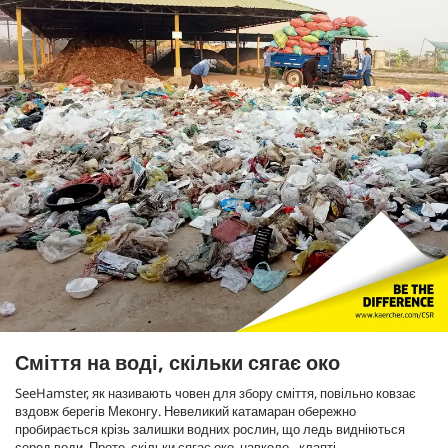
Сміття на воді, скільки сягає око
SeeHamster, як називають човен для збору сміття, повільно ковзає
вздовж берегів Меконгу. Невеликий катамаран обережно
пробирається крізь залишки водних рослин, що ледь видніються
серед води. Проте, скільки сягає око, навколо - клапті