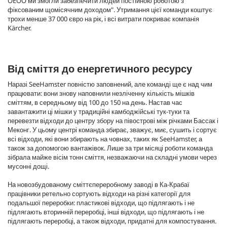
OEOO ми змогли забезпечити людей постійною роботою з
фіксованим щомісячним доходом". Утримання цієї команди коштує
трохи менше 37 000 євро на рік, і всі витрати покриває компанія
Kärcher.
Від сміття до енергетичного ресурсу
Наразі SeeHamster повністю заповнений, але команді ще є над чим
працювати: вони знову наповнили незліченну кількість мішків
сміттям, в середньому від 100 до 150 на день. Настав час
завантажити ці мішки у традиційні камбоджійські тук-туки та
перевезти відходи до центру збору на півострові між річками Бассак і
Меконг. У цьому центрі команда збирає, зважує, миє, сушить і сортує
всі відходи, які вони збирають на човнах, таких як SeeHamster, а
також за допомогою вантажівок. Лише за три місяці роботи команда
зібрала майже вісім тонн сміття, незважаючи на складні умови через
мусонні дощі.
На новозбудованому сміттєпереробному заводі в Ка-Крабаї
працівники ретельно сортують відходи на різні категорії для
подальшої переробки: пластикові відходи, що підлягають і не
підлягають вторинній переробці, інші відходи, що підлягають і не
підлягають переробці, а також відходи, придатні для компостування.