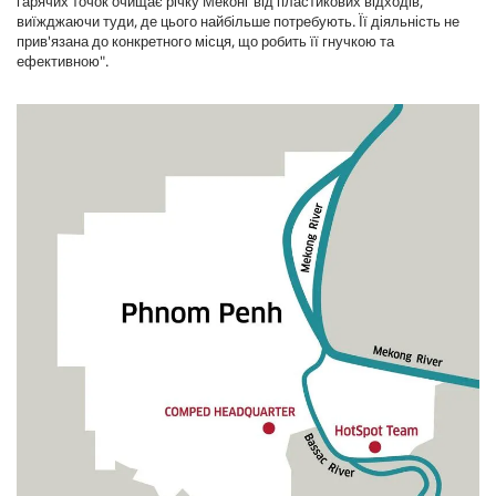
гарячих точок очищає річку Меконг від пластикових відходів,
виїжджаючи туди, де цього найбільше потребують. Її діяльність не
прив'язана до конкретного місця, що робить її гнучкою та
ефективною".