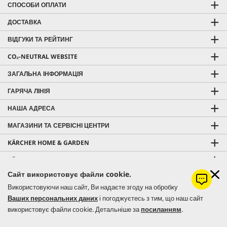
СПОСОБИ ОПЛАТИ
ДОСТАВКА
ВІДГУКИ ТА РЕЙТИНГ
CO₂-NEUTRAL WEBSITE
ЗАГАЛЬНА ІНФОРМАЦІЯ
ГАРЯЧА ЛІНІЯ
НАША АДРЕСА
МАГАЗИНИ ТА СЕРВІСНІ ЦЕНТРИ
KÄRCHER HOME & GARDEN
KÄRCHER PROFESSIONAL
Сайт використовує файли cookie.
Використовуючи наш сайт, Ви надаєте згоду на обробку
Ваших персональних даних
і погоджуєтесь з тим, що наш сайт
використовує файли cookie. Детальніше за
посиланням
.
© 2026 Керхер Україна | Kärcher Ukraine - офіційне представництво
німецького концерну Alfred Kärcher SE & Co. KG в Україні.