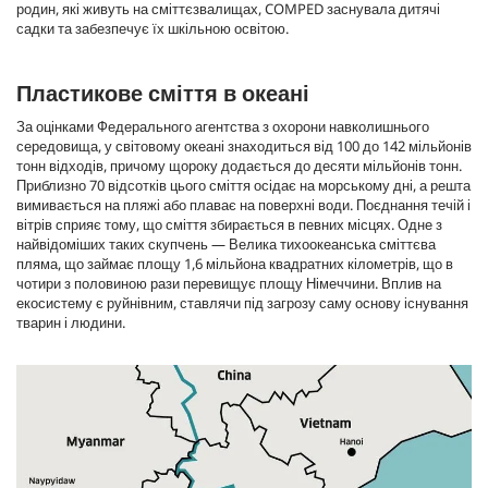
родин, які живуть на сміттєзвалищах, COMPED заснувала дитячі
садки та забезпечує їх шкільною освітою.
Пластикове сміття в океані
За оцінками Федерального агентства з охорони навколишнього
середовища, у світовому океані знаходиться від 100 до 142 мільйонів
тонн відходів, причому щороку додається до десяти мільйонів тонн.
Приблизно 70 відсотків цього сміття осідає на морському дні, а решта
вимивається на пляжі або плаває на поверхні води. Поєднання течій і
вітрів сприяє тому, що сміття збирається в певних місцях. Одне з
найвідоміших таких скупчень — Велика тихоокеанська сміттєва
пляма, що займає площу 1,6 мільйона квадратних кілометрів, що в
чотири з половиною рази перевищує площу Німеччини. Вплив на
екосистему є руйнівним, ставлячи під загрозу саму основу існування
тварин і людини.