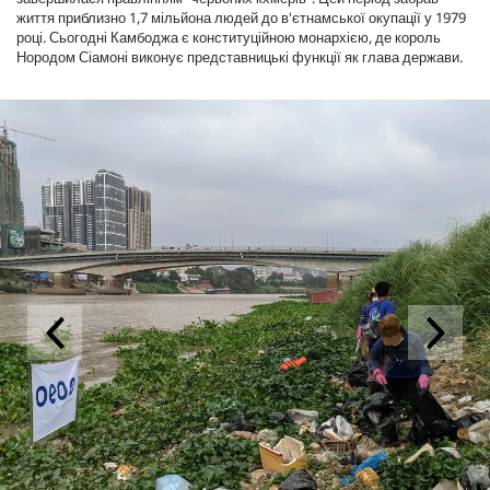
життя приблизно 1,7 мільйона людей до в'єтнамської окупації у 1979
році. Сьогодні Камбоджа є конституційною монархією, де король
Нородом Сіамоні виконує представницькі функції як глава держави.