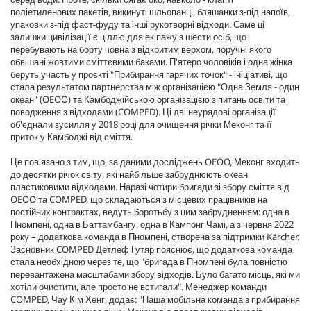
поліетиленових пакетів, викинуті шльопанці, бляшанки з-під напоїв,
упаковки з-під фаст-фуду та інші рукотворні відходи. Саме ці
залишки цивілізації є ціллю для екіпажу з шести осіб, що
перебувають на борту човна з відкритим верхом, поручні якого
обвішані жовтими сміттєвими баками. П'ятеро чоловіків і одна жінка
беруть участь у проєкті "Прибирання гарячих точок" - ініціативі, що
стала результатом партнерства між організацією "Одна Земля - один
океан" (OEOO) та Камбоджійською організацією з питань освіти та
поводження з відходами (COMPED). Ці дві неурядові організації
об'єднали зусилля у 2018 році для очищення річки Меконг та її
приток у Камбоджі від сміття.
Це пов'язано з тим, що, за даними досліджень OEOO, Меконг входить
до десятки річок світу, які найбільше забруднюють океан
пластиковими відходами. Наразі чотири бригади зі збору сміття від
OEOO та COMPED, що складаються з місцевих працівників на
постійних контрактах, ведуть боротьбу з цим забрудненням: одна в
Пномпені, одна в Баттамбангу, одна в Кампонг Чамі, а з червня 2022
року – додаткова команда в Пномпені, створена за підтримки Kärcher.
Засновник COMPED Детлеф Гутяр пояснює, що додаткова команда
стала необхідною через те, що "бригада в Пномпені була повністю
перевантажена масштабами збору відходів. Було багато місць, які ми
хотіли очистити, але просто не встигали". Менеджер команди
COMPED, Чау Кім Хенг, додає: "Наша мобільна команда з прибирання