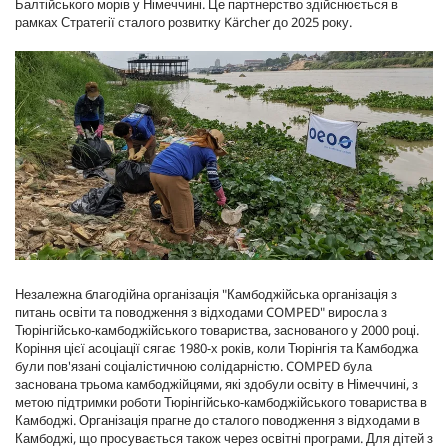
Балтійського морів у Німеччині. Це партнерство здійснюється в
рамках Стратегії сталого розвитку Kärcher до 2025 року.
Незалежна благодійна організація "Камбоджійська організація з
питань освіти та поводження з відходами COMPED" виросла з
Тюрінгійсько-камбоджійського товариства, заснованого у 2000 році.
Коріння цієї асоціації сягає 1980-х років, коли Тюрінгія та Камбоджа
були пов'язані соціалістичною солідарністю. COMPED була
заснована трьома камбоджійцями, які здобули освіту в Німеччині, з
метою підтримки роботи Тюрінгійсько-камбоджійського товариства в
Камбоджі. Організація прагне до сталого поводження з відходами в
Камбоджі, що просувається також через освітні програми. Для дітей з