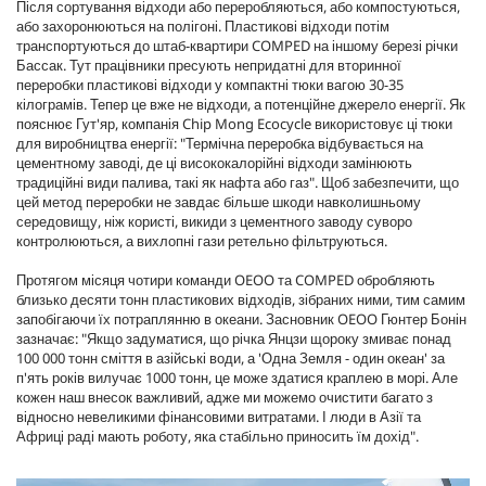
Після сортування відходи або переробляються, або компостуються,
або захоронюються на полігоні. Пластикові відходи потім
транспортуються до штаб-квартири COMPED на іншому березі річки
Бассак. Тут працівники пресують непридатні для вторинної
переробки пластикові відходи у компактні тюки вагою 30-35
кілограмів. Тепер це вже не відходи, а потенційне джерело енергії. Як
пояснює Гут'яр, компанія Chip Mong Ecocycle використовує ці тюки
для виробництва енергії: "Термічна переробка відбувається на
цементному заводі, де ці висококалорійні відходи замінюють
традиційні види палива, такі як нафта або газ". Щоб забезпечити, що
цей метод переробки не завдає більше шкоди навколишньому
середовищу, ніж користі, викиди з цементного заводу суворо
контролюються, а вихлопні гази ретельно фільтруються.
Протягом місяця чотири команди OEOO та COMPED обробляють
близько десяти тонн пластикових відходів, зібраних ними, тим самим
запобігаючи їх потраплянню в океани. Засновник OEOO Гюнтер Бонін
зазначає: "Якщо задуматися, що річка Янцзи щороку змиває понад
100 000 тонн сміття в азійські води, а 'Одна Земля - один океан' за
п'ять років вилучає 1000 тонн, це може здатися краплею в морі. Але
кожен наш внесок важливий, адже ми можемо очистити багато з
відносно невеликими фінансовими витратами. І люди в Азії та
Африці раді мають роботу, яка стабільно приносить їм дохід".