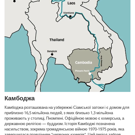
Камбоджа
Камбоджа розташована на узбережжі Сіамської затоки і є домом для
приблизно 16,5 мільйона людей, з яких близько 1,3 мільйона
проживають у столиці, Пномпені. Офіційною мовою є кхмерська, а
державною релігією — буддизм. Історія Камбоджі позначена
насильством, зокрема громадянською війною 1970-1975 років, яка
завершилася правлінням "червоних кхмерів". Цей період забрав