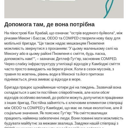
Допомога там, де вона потрібна
На півострові Ках Крабай, що означає "острів водяного буйвола", між
річками Меконг і Бассак, OEOO та COMPED створили нову базу для
мобільної бригади. "Це також надає мешканцям Пномпеня
можливість звернутися з проханням: 'У цьому маленькому селі на
Меконгу або в цьому районі Пномпеня є сміття, будь ласка,
допоможіть нам!'", – зазначає Детлеф Гут'яр, засновник COMPED.
Через слабку інфраструктуру утилізації відходів у Камбоджі сміття
часто просто викидають на береги річок. Коли в сезон мусонів, з
травня по жовтень, рівень води в Меконзі та його притоках
піднімається, річка змиває ці відходи в море.
Бригада працює щонайменше чотири дні на тиждень. Зазвичай вона
складається з шести постійних співробітників, але коли обсяг
відходів особливо великий, до роботи можуть долучитися працівники
з інших бригад. Постійна зайнятість є ключовим елементом співпраці
між OEOO та COMPED у Камбоджі, що має не лише екологічне, але й
соціальне значення. Як пояснює Гут'яр: "На сміттєзвалищах
працюють найменш забезпечені люди. Вони повинні мати можливість
будувати майбутнє за межами звалища. Завдяки нашій співпраці з