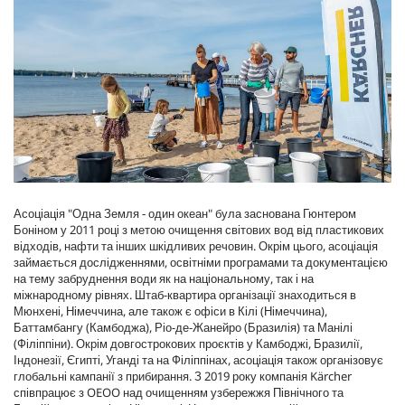
Асоціація "Одна Земля - один океан" була заснована Гюнтером
Боніном у 2011 році з метою очищення світових вод від пластикових
відходів, нафти та інших шкідливих речовин. Окрім цього, асоціація
займається дослідженнями, освітніми програмами та документацією
на тему забруднення води як на національному, так і на
міжнародному рівнях. Штаб-квартира організації знаходиться в
Мюнхені, Німеччина, але також є офіси в Кілі (Німеччина),
Баттамбангу (Камбоджа), Ріо-де-Жанейро (Бразилія) та Манілі
(Філіппіни). Окрім довгострокових проєктів у Камбоджі, Бразилії,
Індонезії, Єгипті, Уганді та на Філіппінах, асоціація також організовує
глобальні кампанії з прибирання. З 2019 року компанія Kärcher
співпрацює з OEOO над очищенням узбережжя Північного та