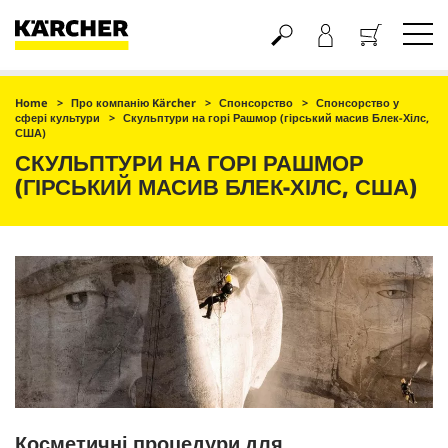
Кошик
Home
Про компанію Kärcher
Спонсорство
Спонсорство у
сфері культури
Скульптури на горі Рашмор (гірський масив Блек-Хілс,
США)
СКУЛЬПТУРИ НА ГОРІ РАШМОР
(ГІРСЬКИЙ МАСИВ БЛЕК-ХІЛС, США)
Косметичні процедури для