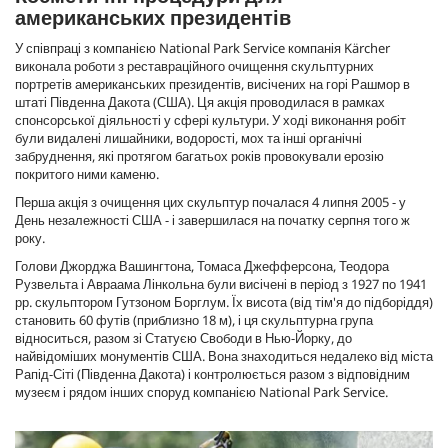
американських президентів
У співпраці з компанією National Park Service компанія Kärcher
виконала роботи з реставраційного очищення скульптурних
портретів американських президентів, висічених на горі Рашмор в
штаті Південна Дакота (США). Ця акція проводилася в рамках
спонсорської діяльності у сфері культури. У ході виконання робіт
були видалені лишайники, водорості, мох та інші органічні
забруднення, які протягом багатьох років провокували ерозію
покритого ними каменю.
Перша акція з очищення цих скульптур почалася 4 липня 2005 - у
День незалежності США - і завершилася на початку серпня того ж
року.
Голови Джорджа Вашингтона, Томаса Джефферсона, Теодора
Рузвельта і Авраама Лінкольна були висічені в період з 1927 по 1941
рр. скульптором Гутзоном Борглум. Їх висота (від тім'я до підборіддя)
становить 60 футів (приблизно 18 м), і ця скульптурна група
відноситься, разом зі Статуєю Свободи в Нью-Йорку, до
найвідоміших монументів США. Вона знаходиться недалеко від міста
Рапід-Сіті (Південна Дакота) і контролюється разом з відповідним
музеєм і рядом інших споруд компанією National Park Service.