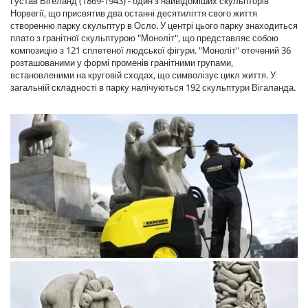
Ґустав Віґеланд (1869-1943) - один з найвідоміших скульпторів
Норвегії, що присвятив два останні десятиліття свого життя
створенню парку скульптур в Осло. У центрі цього парку знаходиться
плато з гранітної скульптурою "Моноліт", що представляє собою
композицію з 121 сплетеної людської фігури. "Моноліт" оточений 36
розташованими у формі променів гранітними групами,
встановленими на круговій сходах, що символізує цикл життя. У
загальній складності в парку налічуються 192 скульптури Вігаланда.