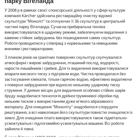
парку Вігеланда
У 2008 р в рамках своєї спонсорської діяльності у сфері культури
компанія Kärcher здійснила реставраційну очистку відомої
скульптури "Моноліт" та оточуючих її 36 скульптур в центральній
частині парку Вігеланда. Сучасна прибиральна техніка
використовувалася в щадному режимі, забезпечуючи видалення з
каменю стійких забруднень без пошкодження самих скульптур.
Роботи проводилися у співпраці з норвезькими та німецькими
вченими і реставраторами.
З плином років на гранітних поверхнях скульптур скупчувалися
атмосферні і жирові забруднення, пташиний послід, водорості,
нарости лишайників і грибків. Для їх видалення використовувалися
апарати високого тиску з підігрівом води. Чистка проводилася без
застосування хімікатів, тільки гарячою водою, ефективно видаляючи
з поверхні забруднення при відносно низькому ударному тиску
струменя. У деяких місцях для видалення особливо стійких шарів
бруду знадобилася технологія дрібноструменевої обробки під
низьким тиском з використанням дуже м'якого абразивного
матеріалу. Для очищення "Моноліту" знадобилося спорудити
риштування, а всі навколишні його скульптури повністю очищалися із
землі. Для очищення плато використовувалися також підмітально-
усмоктувальні і підлогомийно-усмоктувальні машини. Всі роботи
зайняли 4 тижні.