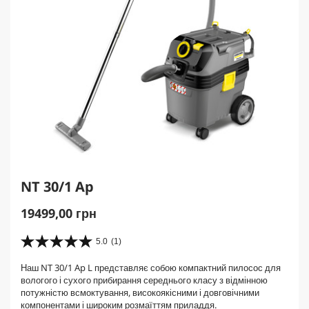
NT 30/1 Ap
C
19499,00 грн
u
r
5.0
(1)
5
r
.
Наш NT 30/1 Ap L представляє собою компактний пилосос для
e
0
вологого і сухого прибирання середнього класу з відмінною
з
n
потужністю всмоктування, високоякісними і довговічними
5
t
компонентами і широким розмаїттям приладдя.