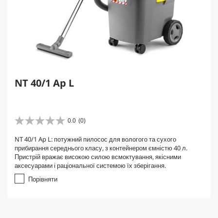
NT 40/1 Ap L
0.0
(0)
0
.
NT 40/1 Ap L: потужний пилосос для вологого та сухого
0
прибирання середнього класу, з контейнером ємністю 40 л.
з
Пристрій вражає високою силою всмоктування, якісними
5
аксесуарами і раціональної системою їх зберігання.
з
і
Порівняти
р
о
к
.