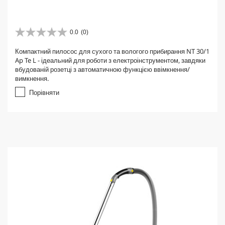
0.0
(0)
0
.
Компактний пилосос для сухого та вологого прибирання NT 30/1
0
Ap Te L - ідеальний для роботи з електроінструментом, завдяки
з
вбудованій розетці з автоматичною функцією ввімкнення/
5
вимкнення.
з
і
Порівняти
р
о
к
.