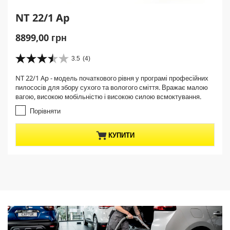
NT 22/1 Ap
C
8899,00 грн
u
r
3.5
(4)
3
r
.
NT 22/1 Ap - модель початкового рівня у програмі професійних
e
5
пилососів для збору сухого та вологого сміття. Вражає малою
з
n
вагою, високою мобільністю і високою силою всмоктування.
5
t
з
Порівняти
p
і
r
р
КУПИТИ
о
o
к
d
.
u
4
c
в
t
і
д
p
г
r
у
i
к
c
у