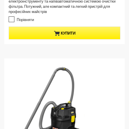
електроінструменту та напівавтоматичною системою очистки
з
n
фільтра. Потужний, але компактний та легкий пристрій для
5
t
професійних майстрів
з
p
і
Порівняти
r
р
о
o
КУПИТИ
к
d
.
u
8
c
в
t
і
д
p
г
r
у
i
к
c
у
e