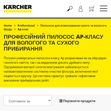
Кошик
Home
Professional
Пилососи для всмоктування сухого та вологого
бруду
Ap-клас
ПРОФЕСІЙНИЙ ПИЛОСОС AP-КЛАСУ
ДЛЯ ВОЛОГОГО ТА СУХОГО
ПРИБИРАННЯ
Потужні універсальні пилососи класу Ap розраховані як на збір рідин
і вологого сміття, так і на видалення досить дрібного пилу.
Підтримання високої сили всмоктування забезпечується
напівавтоматичною системою очистки фільтра, включення якої
ініціюється вручну. Ця система гарантує тривале і ефективне
виконання прибиральних робіт.
Порівняти продукти