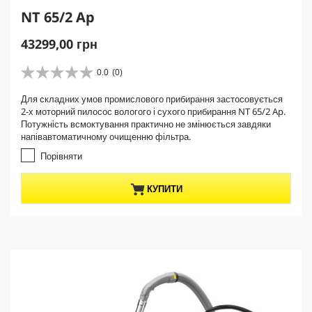
NT 65/2 Ap
C
43299,00 грн
u
r
0.0
(0)
0
r
.
Для складних умов промислового прибирання застосовується
e
0
2-х моторний пилосос вологого і сухого прибирання NT 65/2 Ap.
з
n
Потужність всмоктування практично не змінюється завдяки
5
t
напівавтоматичному очищенню фільтра.
з
p
і
Порівняти
r
р
о
o
КУПИТИ
к
d
.
u
c
t
p
r
i
c