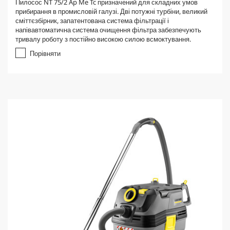
Пилосос NT 75/2 Ap Me Tc призначений для складних умов
0
прибирання в промисловій галузі. Дві потужні турбіни, великий
з
сміттєзбірник, запатентована система фільтрації і
5
напівавтоматична система очищення фільтра забезпечують
з
тривалу роботу з постійно високою силою всмоктування.
і
р
Порівняти
о
к
.