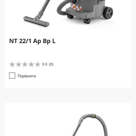
NT 22/1 Ap Bp L
0.0
(0)
0
.
Порівняти
0
з
5
з
і
р
о
к
.