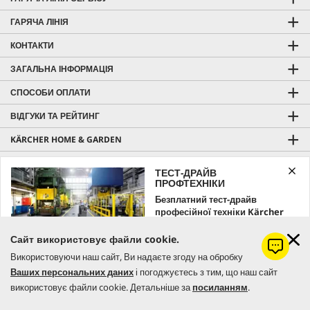
ГАРЯЧА ЛІНІЯ
КОНТАКТИ
ЗАГАЛЬНА ІНФОРМАЦІЯ
СПОСОБИ ОПЛАТИ
ВІДГУКИ ТА РЕЙТИНГ
KÄRCHER HOME & GARDEN
KÄRCHER PROFESSIONAL
ТЕСТ-ДРАЙВ
ПРОФТЕХНІКИ
Безплатний тест-драйв
професійної техніки Kärcher
Ціна з урахуванням ПДВ |
Оплата і доставка
Залишайте заявку вже зараз!
Сайт використовує файли cookie.
Безкоштовна доставка від 7000 грн
Використовуючи наш сайт, Ви надаєте згоду на обробку
ЗАМОВИТИ
Самовивіз з
Керхер Центрів
|
Гарантія
Ваших персональних даних
і погоджуєтесь з тим, що наш сайт
використовує файли cookie. Детальніше за
посиланням
.
© 2026 Керхер Україна | Kärcher Ukraine - офіційне представництво
німецького концерну Alfred Kärcher SE & Co. KG в Україні.