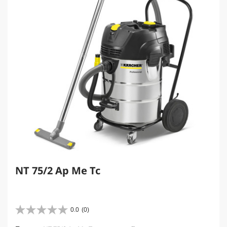
e
NT 75/2 Ap Me Tc
0.0
(0)
0
.