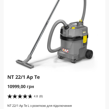
NT 22/1 Ap Te
C
10999,00 грн
u
r
4.8
(8)
4
r
.
NT 22/1 Ap Te L з розеткою для підключення
e
8