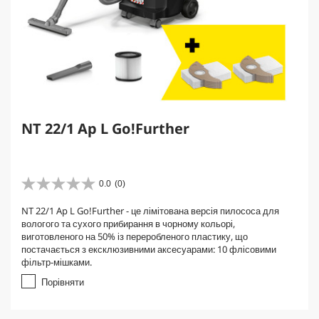
NT 22/1 Ap L Go!Further
0.0
(0)
0
.
NT 22/1 Ap L Go!Further - це лімітована версія пилососа для
0
вологого та сухого прибирання в чорному кольорі,
з
виготовленого на 50% із переробленого пластику, що
5
постачається з ексклюзивними аксесуарами: 10 флісовими
з
фільтр-мішками.
і
р
Порівняти
о
к
.