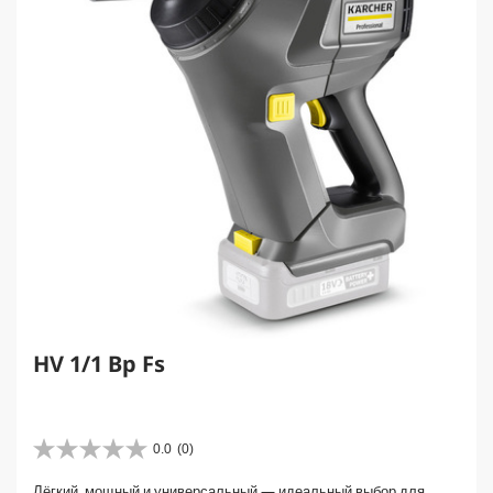
HV 1/1 Bp Fs
0.0
(0)
0
.
Лёгкий, мощный и универсальный — идеальный выбор для