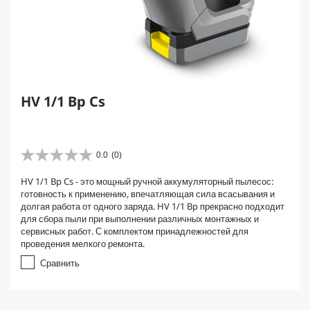
HV 1/1 Bp Cs
0.0
(0)
0
.
HV 1/1 Bp Cs - это мощный ручной аккумуляторный пылесос:
0
готовность к применению, впечатляющая сила всасывания и
и
долгая работа от одного заряда. HV 1/1 Bp прекрасно подходит
з
для сбора пыли при выполнении различных монтажных и
5
сервисных работ. С комплектом принадлежностей для
з
проведения мелкого ремонта.
в
е
Сравнить
з
д
.