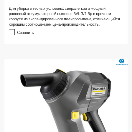
.
Для уборки в тесных условиях: сверхлегкий и мощный
0
ранцевый аккумуляторный пылесос BVL 3/1 Bp в прочном
и
корпусе из экспандированного полипропилена, отличающийся
з
хорошим соотношением цена-производительность.
5
з
Сравнить
в
е
з
д
.