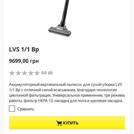
LVS 1/1 Bp
C
9699,00 грн
u
r
0.0
(0)
0
r
.
Аккумуляторный вертикальный пылесос для сухой уборки LVS
e
0
1/1 Bp с отличной силой всасывания, благодаря технологии
и
n
циклонной фильтрации. Универсальное применение, три режима
з
t
работы, фильтр HEPA 13, насадка для пола и щелевая насадка.
5
p
з
Сравнить
r
в
е
o
КУПИТЬ
з
d
д
u