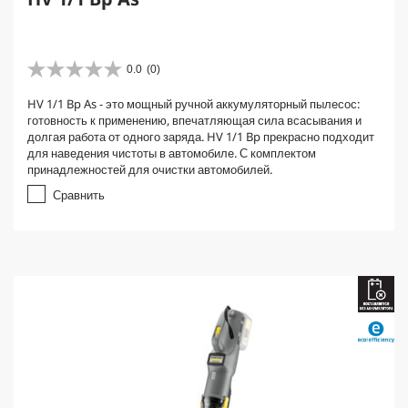
0.0
(0)
0
.
HV 1/1 Bp As - это мощный ручной аккумуляторный пылесос:
0
готовность к применению, впечатляющая сила всасывания и
и
долгая работа от одного заряда. HV 1/1 Bp прекрасно подходит
з
для наведения чистоты в автомобиле. С комплектом
5
принадлежностей для очистки автомобилей.
з
в
Сравнить
е
з
д
.