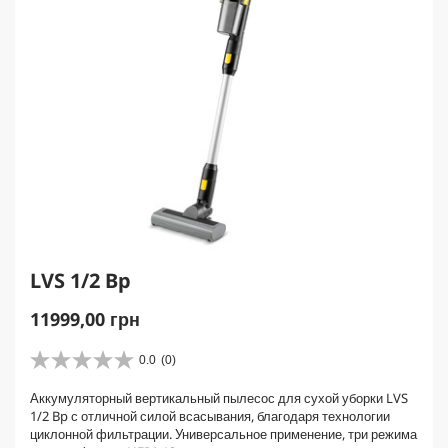
LVS 1/2 Bp
C
11999,00 грн
u
r
0.0
(0)
0
r
.
Аккумуляторный вертикальный пылесос для сухой уборки LVS
e
0
1/2 Bp с отличной силой всасывания, благодаря технологии
и
n
циклонной фильтрации. Универсальное применение, три режима
з