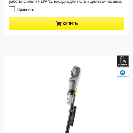
t
работы, фильтр HEPA 13, насадка для пола и щелевая насадка.
5
p
з
Сравнить
r
в
е
o
КУПИТЬ
з
d
д
u
.
c
t
p
r
i
c
e