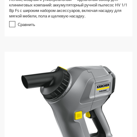
0
клининговых компаний: аккумуляторный ручной пылесос HV 1/1
и
Bp Fs с широким набором аксессуаров, включая насадку для
з
мягкой мебели, пола и щелевую насадку.
5
з
Сравнить
в
е
з
д
.