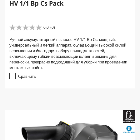
HV 1/1 Bp Cs Pack
0.0
(0)
0
.
Ручной аккумуляторный пылесос HV 1/1 Bp Cs: мощный,
0
универсальный и легкий аппарат, обладающий высокой силой
и
всасывания и благодаря набору принадлежностей,
з
включающему гибкий всасывающий шланг и ремень для
5
переноски, прекрасно подходящий для уборки при проведении
з
монтажных работ.
в
е
Сравнить
з
д
.