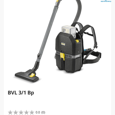
BVL 3/1 Bp
0.0
(0)
0