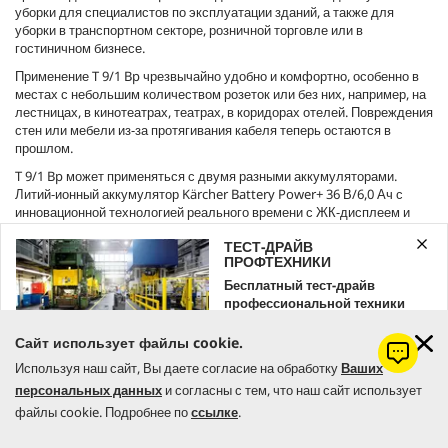
уборки для специалистов по эксплуатации зданий, а также для
уборки в транспортном секторе, розничной торговле или в
гостиничном бизнесе.
Применение T 9/1 Bp чрезвычайно удобно и комфортно, особенно в
местах с небольшим количеством розеток или без них, например, на
лестницах, в кинотеатрах, театрах, в коридорах отелей. Повреждения
стен или мебели из-за протягивания кабеля теперь остаются в
прошлом.
T 9/1 Bp может применяться с двумя разными аккумуляторами.
Литий-ионный аккумулятор Kärcher Battery Power+ 36 В/6,0 Ач с
инновационной технологией реального времени с ЖК-дисплеем и
контролем напряжения обеспечивает длительное время работы.
ТЕСТ-ДРАЙВ
Ещё более длительную работу позволяет аккумулятор Kärcher
ПРОФТЕХНИКИ
Battery Power+ 36 В/7,5 Ач, с технологией реального времени на ЖК-
дисплее и защитой от перегрузки.
Бесплатный тест-драйв
профессиональной техники
Kärcher
АККУМУЛЯТОРНЫЙ ПЫЛЕСОС T 9/1 BP
Сайт использует файлы cookie.
Оставляйте заявку уже сейчас!
Используя наш сайт, Вы даете согласие на обработку
Ваших
персональных данных
и согласны с тем, что наш сайт использует
ЗАКАЗАТЬ
файлы cookie. Подробнее по
ссылке
.