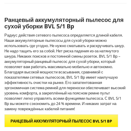
Ранцевый аккумуляторный пылесос для
сухой уборки BVL 5/1 Bp
Радиус действия сетевого пылесоса определяется длиной кабеля.
Наши аккумуляторные пылесосы для сухой уборки можно
использовать где угодно. Не нужно сматывать и раскручивать шнур.
Не надо тащить его за собой. Нет риска падения из-за натянутого
шнура. Никаких поисков и постоянной смены розеток. BVL 5/1 Bp –
аккумуляторный ранцевый пылесос для сухой уборки, который
позволяет вам работать максимально мобильно и автономно.
Благодаря высокой мощности всасывания, сравнимой с
показателями сетевых пылесосов, BVL 5/1 Bp имеет наилучшую
эффективность очистки на рынке. Его запатентованная
эргономичная система ремней для переноски обеспечивает высокий
уровень комфорта, а закреплённый на поясном ремне пульт
позволяет легко управлять всеми функциями пылесоса. С BVL 5/1
Bp вы можете сэкономить до 24 % времени. И никаких затрат на
замену повреждённых кабелей питания!
РАНЦЕВЫЙ АККУМУЛЯТОРНЫЙ ПЫЛЕСОС BVL 5/1 BP