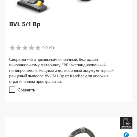
BVL 5/1 Bp
0.0
(0)
0
.
Сверхлегкий и чрезвычайно прочный, благодаря
0
инновационному материалу EPP (экспандированный
и
полипропилен): мощный и долговечный аккумуляторный
з
ранцевый пылесос BVL 5/1 Bp от Kärcher для уборки в
5
ограниченном пространстве.
з
в
Сравнить
е
з
д
.