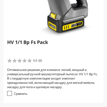
HV 1/1 Bp Fs Pack
0.0
(0)
0
.
Оптимальное решение для клининга: легкий, мощный и
0
универсальный ручной аккумуляторный пылесос HV 1/1 Bp Fs.
и
В стандартную комплектацию входит комплект
з
принадлежностей, включающий насадку для мягкой мебели,
5
насадку для пола и щелевую насадку.
з
в
Сравнить
е
з
д