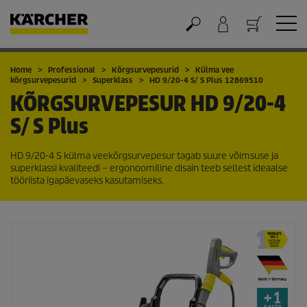
Ostukorv
Home
Professional
Kõrgsurvepesurid
Külma vee
kõrgsurvepesurid
Superklass
HD 9/20-4 S/ S Plus 12869510
KÕRGSURVEPESUR
HD 9/20-4
S/ S Plus
HD 9/20-4 S külma veekõrgsurvepesur tagab suure võimsuse ja
superklassi kvaliteedi – ergonoomiline disain teeb sellest ideaalse
tööriista igapäevaseks kasutamiseks.