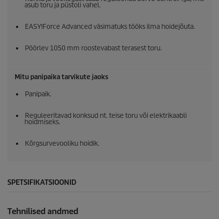
asub toru ja püstoli vahel.
EASY!Force
Advanced väsimatuks tööks ilma hoidejõuta.
Pöörlev 1050 mm roostevabast terasest toru.
Mitu panipaika tarvikute jaoks
Panipaik.
Reguleeritavad konksud nt. teise toru või elektrikaabli
hoidmiseks.
Kõrgsurvevooliku hoidik.
SPETSIFIKATSIOONID
Tehnilised andmed