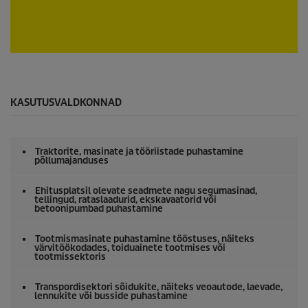
s
e
c
o
n
0
d
s
s
e
c
o
KASUTUSVALDKONNAD
n
d
s
o
Traktorite, masinate ja tööriistade puhastamine
f
põllumajanduses
0
s
e
Ehitusplatsil olevate seadmete nagu segumasinad,
tellingud, rataslaadurid, ekskavaatorid või
c
betoonipumbad puhastamine
o
n
d
Tootmismasinate puhastamine tööstuses, näiteks
s
värvitöökodades, toiduainete tootmises või
tootmissektoris
Transpordisektori sõidukite, näiteks veoautode, laevade,
lennukite või busside puhastamine