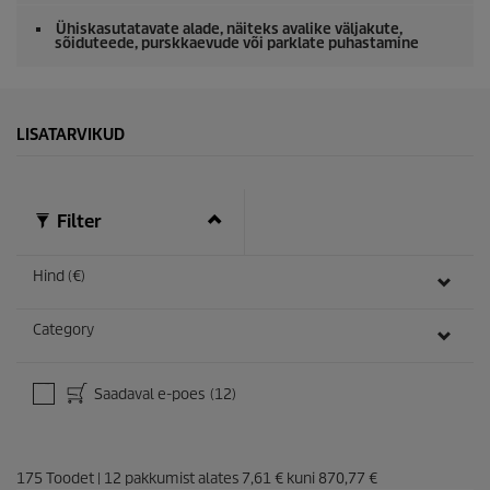
Ühiskasutatavate alade, näiteks avalike väljakute,
sõiduteede, purskkaevude või parklate puhastamine
LISATARVIKUD
Filter
Hind (€)
Category
Saadaval e-poes
(12)
175
Toodet
|
12
pakkumist alates
7,61 €
kuni
870,77 €