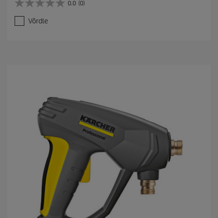
0.0
(0)
0
.
Võrdle
0
/
5
t
ä
h
e
s
t
.