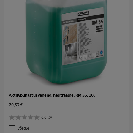
e
Aktiivpuhastusvahend, neutraalne, RM 55, 10l
C
70,33 €
u
r
0.0
(0)
0
r
.
e
Võrdle
0
n