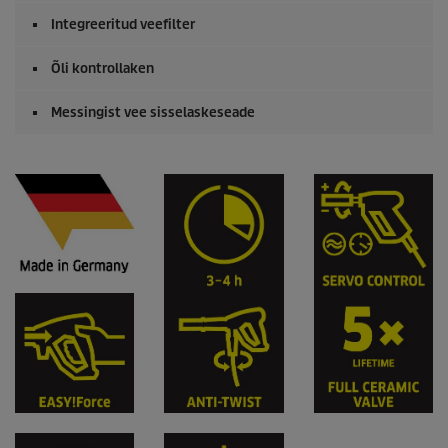
Integreeritud veefilter
Õli kontrollaken
Messingist vee sisselaskeseade