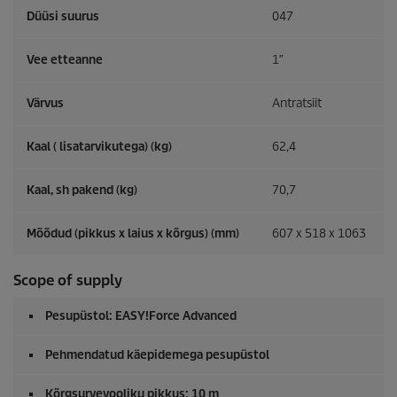
Düüsi suurus
047
Vee etteanne
1″
Värvus
Antratsiit
Kaal ( lisatarvikutega) (kg)
62,4
Kaal, sh pakend (kg)
70,7
Mõõdud (pikkus x laius x kõrgus) (mm)
607 x 518 x 1063
Scope of supply
Pesupüstol:
EASY!Force
Advanced
Pehmendatud käepidemega pesupüstol
Kõrgsurvevooliku pikkus: 10 m