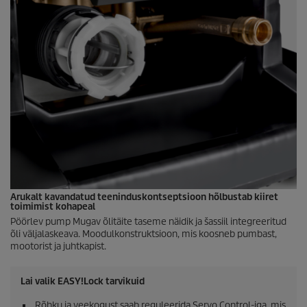
Arukalt kavandatud teeninduskontseptsioon hõlbustab kiiret
toimimist kohapeal
Pöörlev pump Mugav õlitäite taseme näidik ja šassiil integreeritud
õli väljalaskeava. Moodulkonstruktsioon, mis koosneb pumbast,
mootorist ja juhtkapist.
Lai valik
EASY!Lock
tarvikuid
Rõhku ja veekogust saab reguleerida Servo Control-iga, mis