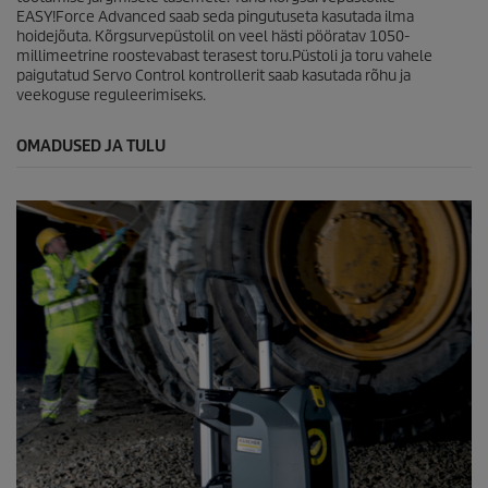
EASY!Force
Advanced saab seda pingutuseta kasutada ilma
hoidejõuta. Kõrgsurvepüstolil on veel hästi pööratav 1050-
millimeetrine roostevabast terasest toru.Püstoli ja toru vahele
paigutatud Servo Control kontrollerit saab kasutada rõhu ja
veekoguse reguleerimiseks.
OMADUSED JA TULU