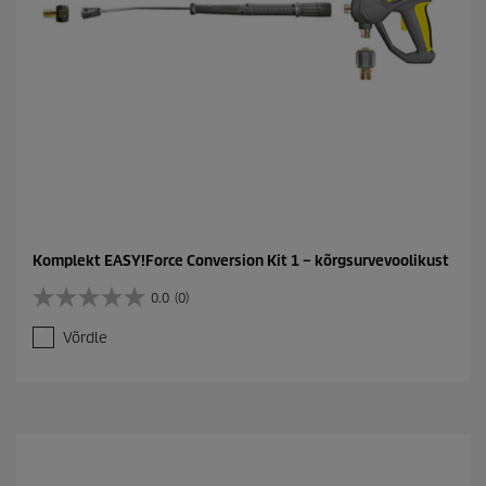
Komplekt EASY!Force Conversion Kit 1 – kõrgsurvevoolikust
0.0
(0)
0
.
Võrdle
0
/
5
t
ä
h
e
s