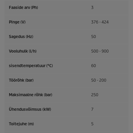
Faaside arv (Ph)
3
Pinge (V)
376 - 424
Sagedus (
Hz
)
50
Vooluhulk (l/h)
500 - 900
sisendtemperatuur (°C)
60
Töörõhk (bar)
50 - 200
Maksimaalne rõhk (bar)
250
Ühendusvõimsus (kW)
7
Toitejuhe (m)
5