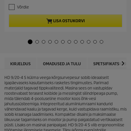
.
e
Võrdle
0
n
/
t
5
p
LISA OSTUKORVI
t
r
ä
o
h
d
e
u
s
c
t
t
.
p
r
KIRJELDUS
OMADUSED JA TULU
SPETSIFIKATSIOONI
i
c
HD 9/20-4 S külma veega kõrgsurvepesur sobib ideaalselt
e
igapäevaseks kasutamiseks rasketes tingimustes. Parimad
materjalid tagavad tippkvaliteedi. Masina sees on vastupidav
roostevabast terasest kolbide ja messingist silindripeaga pump,
mida täiendab 4-pooluseline mootor koos õhk-vesi
jahutussüsteemiga. Integreeritud alumiiniumraami kandurid
vähendavad kaalu ja tagavad kerge, kuid vastupidava raamistiku, mis
sobib kraanaga laadimiseks. Kompaktse disaini ja maksimaalse
liikuvuse tagamiseks on mootor ja pump paigaldatud vertikaalselt
püsti. Lisaks on masinal panipaigad. HD 9/20-4 S viib ergonoomilise
töötamise järgmisele tasemele. Tänu kõrgsurvepüstolile