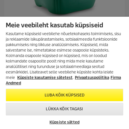
Meie veebileht kasutab küpsiseid
Aktiivpuhastusvahend, neutraalne, RM 55, 20l
Kasutame küpsiseid veebilehe nõuetekohaseks toimimiseks, sisu
0.0
(0)
0
ja reklaamide isikupärastamiseks, sotsiaalmeedia funktsioonide
.
pakkumiseks ning liikluse analüüsimiseks. Küpsiseid, mida
Võrdle
0
salvestame ise, nimetatakse esimese osapoole küpsisteks.
/
Kolmanda osapoole küpsised on küpsised, mis on loodud
5
kolmandate osapoolte poolt ning mida meie kasutame
t
analüütilisel ning turunduse ja sotsiaalmeediaga seotud
ä
VÕIMALUS SÄÄSTA
eesmärkidel. Lisateavet selle veebilehe küpsiste kohta leiate
h
SUUREMALT KUI VAREM!
meie
Küpsiste kasutamise sätetest
.
Privaatsuspoliitika
Firma
e
Lai valik tooteid kuni -35%!
Andmed
s
Survepesurid, aurupesurid,
t
tolmuimejad, tekstiilipesurid ja
LUBA KÕIK KÜPSISED
.
palju muud!
LÜKKA KÕIK TAGASI
TUTVU KAMPAANIA
TOOTEVALIKUGA!
VÕTA ÜHENDUST
KÄRCHER
CHAT
Küpsiste sätted
ESINDUSED