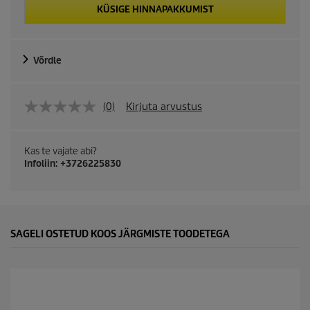
KÜSIGE HINNAPAKKUMIST
Võrdle
(0)
Kirjuta arvustus
Kas te vajate abi?
Infoliin: +3726225830
SAGELI OSTETUD KOOS JÄRGMISTE TOODETEGA