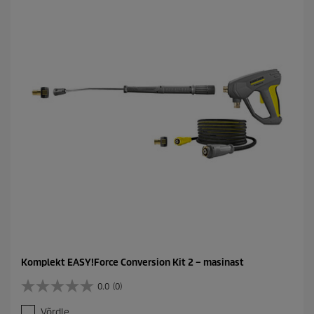
t
.
Komplekt EASY!Force Conversion Kit 2 – masinast
0.0
(0)
0
.
Võrdle