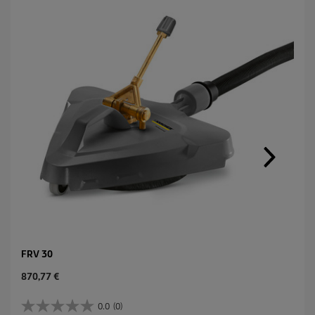
FRV 30
C
870,77 €
u
r
0.0
(0)
0
r