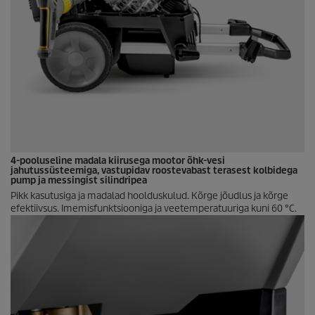
4-pooluseline madala kiirusega mootor õhk-vesi
jahutussüsteemiga, vastupidav roostevabast terasest kolbidega
pump ja messingist silindripea
Pikk kasutusiga ja madalad hoolduskulud. Kõrge jõudlus ja kõrge
efektiivsus. Imemisfunktsiooniga ja veetemperatuuriga kuni 60 °C.