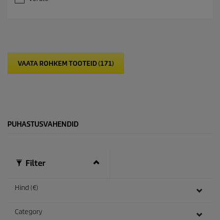
0
/
5
t
ä
h
e
VAATA ROHKEM TOOTEID (171)
s
t
.
PUHASTUSVAHENDID
Filter
Hind (€)
Category