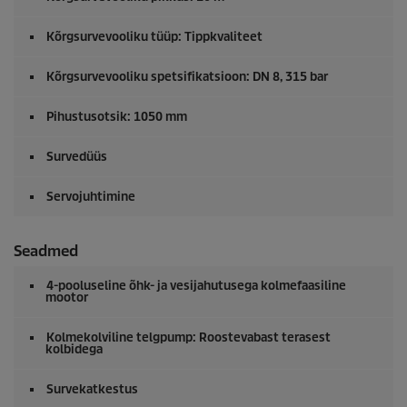
Kõrgsurvevooliku tüüp: Tippkvaliteet
Kõrgsurvevooliku spetsifikatsioon: DN 8, 315 bar
Pihustusotsik: 1050 mm
Survedüüs
Servojuhtimine
Seadmed
4-pooluseline õhk- ja vesijahutusega kolmefaasiline
mootor
Kolmekolviline telgpump: Roostevabast terasest
kolbidega
Survekatkestus