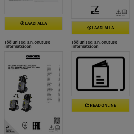
LAADI ALLA
LAADI ALLA
Tööjuhised, s.h. ohutuse
Tööjuhised, s.h. ohutuse
informatsioon
informatsioon
READ ONLINE