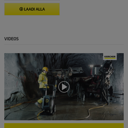
LAADI ALLA
VIDEOS
0
s