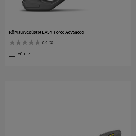
Kõrgsurvepüstol EASY!Force Advanced
0.0
(0)
0
.
Võrdle
0
/
5
t
ä
h
e
s
t
.