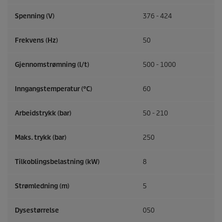
Spenning (V)
376 - 424
Frekvens (
Hz
)
50
Gjennomstrømning (l/t)
500 - 1000
Inngangstemperatur (°C)
60
Arbeidstrykk (bar)
50 - 210
Maks. trykk (bar)
250
Tilkoblingsbelastning (kW)
8
Strømledning (m)
5
Dysestørrelse
050