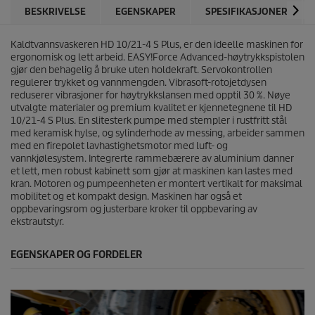
e
r
BESKRIVELSE
EGENSKAPER
SPESIFIKASJONER
r
i
.
c
Kaldtvannsvaskeren HD 10/21-4 S Plus, er den ideelle maskinen for
e
ergonomisk og lett arbeid.
EASY!Force
Advanced-høytrykkspistolen
gjør den behagelig å bruke uten holdekraft. Servokontrollen
regulerer trykket og vannmengden. Vibrasoft-rotojetdysen
reduserer vibrasjoner for høytrykkslansen med opptil 30 %. Nøye
utvalgte materialer og premium kvalitet er kjennetegnene til HD
10/21-4 S Plus. En slitesterk pumpe med stempler i rustfritt stål
med keramisk hylse, og sylinderhode av messing, arbeider sammen
med en firepolet lavhastighetsmotor med luft- og
vannkjølesystem. Integrerte rammebærere av aluminium danner
et lett, men robust kabinett som gjør at maskinen kan lastes med
kran. Motoren og pumpeenheten er montert vertikalt for maksimal
mobilitet og et kompakt design. Maskinen har også et
oppbevaringsrom og justerbare kroker til oppbevaring av
ekstrautstyr.
EGENSKAPER OG FORDELER