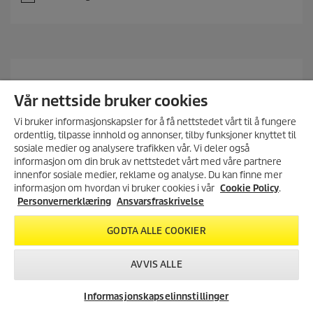
0
a
v
5
s
t
j
e
Vår nettside bruker cookies
r
n
Vi bruker informasjonskapsler for å få nettstedet vårt til å fungere
e
ordentlig, tilpasse innhold og annonser, tilby funksjoner knyttet til
r
sosiale medier og analysere trafikken vår. Vi deler også
.
informasjon om din bruk av nettstedet vårt med våre partnere
MELD DEG PÅ VÅRT
innenfor sosiale medier, reklame og analyse. Du kan finne mer
NYHETSBREV!
informasjon om hvordan vi bruker cookies i vår
Cookie Policy
.
Få 10% rabatt på ditt neste kjøp i
Personvernerklæring
Ansvarsfraskrivelse
vår nettbutikk ved å melde deg
på vårt nyhetsbrev.
GODTA ALLE COOKIER
REGISTRER DEG
AVVIS ALLE
Informasjonskapselinnstillinger