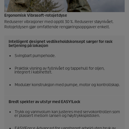
Ergonomisk Vibrasoft-rotojetdyse
Reduserer vibrasjoner med opptil 30 %. Reduserer støynivået.
Rotojetdysen gjør omfattende rengjøringsoppgaver enkelt.
Intelligent designet vedlikeholdskonsept sørger for rask
betjening på lokasjon
Svingbart pumpehode.
Praktisk visning av fyllnivået og tappehull for oljen,
integrert i kabinettet.
Modulær konstruksjon med pumpe, motor og kontrollskap.
Bredt spekter av utstyr med
EASY!Lock
Trykk og vannvolum kan justeres med servokontrollen som
er plassert mellom lansen og høytrykkspistolen.
EASY!Force
Advanced for uanstrengt arbeid uten bruk av