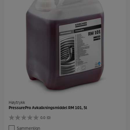
n
e
r
.
Høytrykk
PressurePro Avkalkningsmiddel RM 101, 5l
0.0
(0)
0
.
Sammenlign