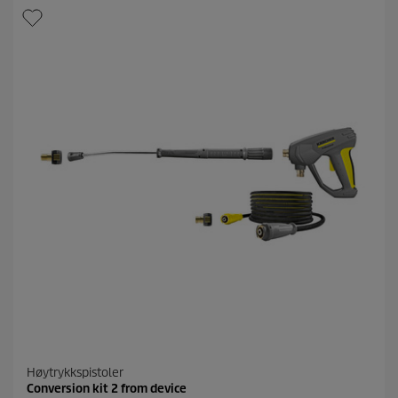
t
j
e
r
n
e
r
.
Høytrykkspistoler
Conversion kit 2 from device