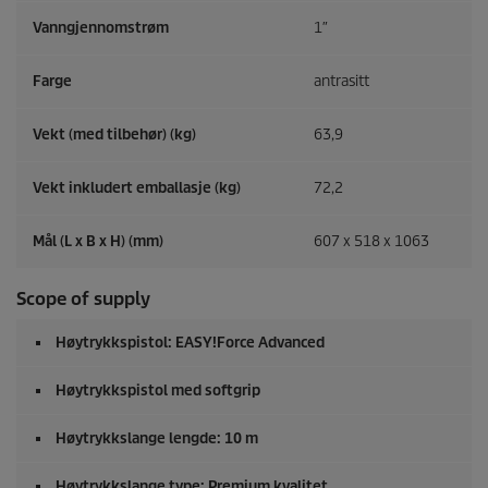
Vanngjennomstrøm
1″
Farge
antrasitt
Vekt (med tilbehør) (kg)
63,9
Vekt inkludert emballasje (kg)
72,2
Mål (L x B x H) (mm)
607 x 518 x 1063
Scope of supply
Høytrykkspistol:
EASY!Force
Advanced
Høytrykkspistol med softgrip
Høytrykkslange lengde: 10 m
Høytrykkslange type: Premium kvalitet