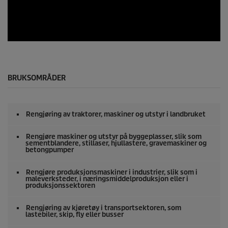
0
s
e
c
o
n
0
d
s
s
e
c
o
BRUKSOMRÅDER
n
d
s
o
Rengjøring av traktorer, maskiner og utstyr i landbruket
f
0
s
Rengjøre maskiner og utstyr på byggeplasser, slik som
e
sementblandere, stillaser, hjullastere, gravemaskiner og
betongpumper
c
o
n
Rengjøre produksjonsmaskiner i industrier, slik som i
d
maleverksteder, i næringsmiddelproduksjon eller i
s
produksjonssektoren
Rengjøring av kjøretøy i transportsektoren, som
lastebiler, skip, fly eller busser