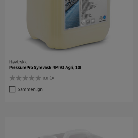
Høytrykk
PressurePro Syrevask RM 93 Agri, 10l
0.0
(0)
0
.
Sammenlign
0
a
v
5
s
t
j
e
r