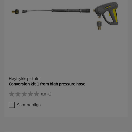
o
m
t
a
l
e
Høytrykkspistoler
Conversion kit 1 from high pressure hose
0.0
(0)
0
.
Sammenlign
0
a
v
5
s