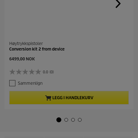
Høytrykkspistoler
Conversion kit 2 from device
C
6499,00 NOK
u
r
0.0
(0)
0
r
.
e
Sammenlign
0
n
a
t
v
p
LEGG I HANDLEKURV
5
r
s
o
t
d
j
u
e
c
r
t
n
p