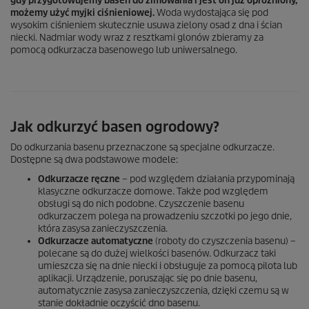
gdy przygotowujemy basen do zimowania i jest on już opróżniony,
możemy użyć myjki ciśnieniowej.
Woda wydostająca się pod
wysokim ciśnieniem skutecznie usuwa zielony osad z dna i ścian
niecki. Nadmiar wody wraz z resztkami glonów zbieramy za
pomocą odkurzacza basenowego lub uniwersalnego.
Jak odkurzyć basen ogrodowy?
Do odkurzania basenu przeznaczone są specjalne odkurzacze.
Dostępne są dwa podstawowe modele:
Odkurzacze ręczne
– pod względem działania przypominają
klasyczne odkurzacze domowe. Także pod względem
obsługi są do nich podobne. Czyszczenie basenu
odkurzaczem polega na prowadzeniu szczotki po jego dnie,
która zasysa zanieczyszczenia.
Odkurzacze automatyczne
(roboty do czyszczenia basenu) –
polecane są do dużej wielkości basenów. Odkurzacz taki
umieszcza się na dnie niecki i obsługuje za pomocą pilota lub
aplikacji. Urządzenie, poruszając się po dnie basenu,
automatycznie zasysa zanieczyszczenia, dzięki czemu są w
stanie dokładnie oczyścić dno basenu.