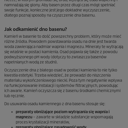
namnażają się glony. Aby basen przez długi czas mógł spełniać
swoje funkcje, konieczne jest jego dokładne wyczyszczenie,
dlatego poznaj sposoby na czyszczenie dna basenu.
Jak odkamienić dno basenu?
Kamień w basenie to dość powszechny problem, który może mieć
różne źródła. Powodem powstawania osadu na dnie jest twarda
woda zawierająca nadmiar wapnia i magnezu. Minerały te wytrącają
się właśnie w postaci kamienia. Osad pojawia się także z powodu
podwyższonego pH wody (dotyczy to zwłaszcza basenów
napełnianych wodą ze studni).
Oczyszczenie dna z białego osad w postaci kamienia to nie tylko
kwestia estetyki. Trzeba wiedzieć, że prowadzi do niszczenia
materiału wykończeniowego niecki. Poza tym negatywnie wpływa
na funkcjonowanie instalacji i systemów filtracyjnych, powodując
ich awarie. Kamień oczyszcza się z basenu środkami chemicznymi
lub ręcznie.
Do usuwania osadu kamiennego z dna basenu stosuje się:
preparaty obniżające poziom wytrącania się wapnia i
magnezu
– zawarte w składzie substancje wspomagają
proces krystalizacji minerałów,
preparaty obniżające zasadowość wody,