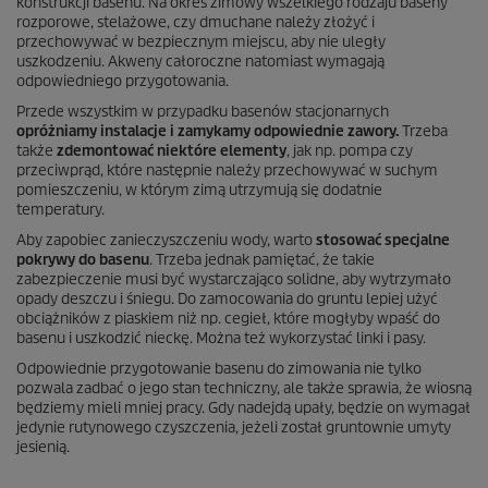
konstrukcji basenu. Na okres zimowy wszelkiego rodzaju baseny
rozporowe, stelażowe, czy dmuchane należy złożyć i
przechowywać w bezpiecznym miejscu, aby nie uległy
uszkodzeniu. Akweny całoroczne natomiast wymagają
odpowiedniego przygotowania.
Przede wszystkim w przypadku basenów stacjonarnych
opróżniamy instalacje i zamykamy odpowiednie zawory.
Trzeba
także
zdemontować niektóre elementy
, jak np. pompa czy
przeciwprąd, które następnie należy przechowywać w suchym
pomieszczeniu, w którym zimą utrzymują się dodatnie
temperatury.
Aby zapobiec zanieczyszczeniu wody, warto
stosować specjalne
pokrywy do basenu
. Trzeba jednak pamiętać, że takie
zabezpieczenie musi być wystarczająco solidne, aby wytrzymało
opady deszczu i śniegu. Do zamocowania do gruntu lepiej użyć
obciążników z piaskiem niż np. cegieł, które mogłyby wpaść do
basenu i uszkodzić nieckę. Można też wykorzystać linki i pasy.
Odpowiednie przygotowanie basenu do zimowania nie tylko
pozwala zadbać o jego stan techniczny, ale także sprawia, że wiosną
będziemy mieli mniej pracy. Gdy nadejdą upały, będzie on wymagał
jedynie rutynowego czyszczenia, jeżeli został gruntownie umyty
jesienią.