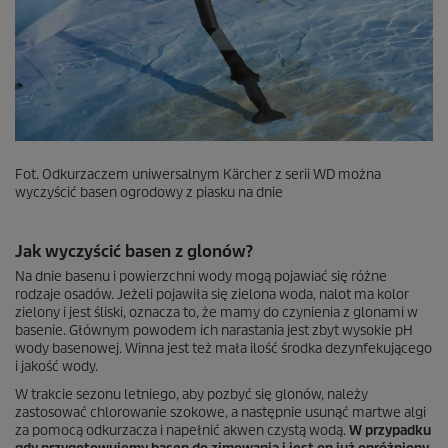
Fot. Odkurzaczem uniwersalnym Kärcher z serii WD można
wyczyścić basen ogrodowy z piasku na dnie
Jak wyczyścić basen z glonów?
Na dnie basenu i powierzchni wody mogą pojawiać się różne
rodzaje osadów. Jeżeli pojawiła się zielona woda, nalot ma kolor
zielony i jest śliski, oznacza to, że mamy do czynienia z glonami w
basenie. Głównym powodem ich narastania jest zbyt wysokie pH
wody basenowej. Winna jest też mała ilość środka dezynfekującego
i jakość wody.
W trakcie sezonu letniego, aby pozbyć się glonów, należy
zastosować chlorowanie szokowe, a następnie usunąć martwe algi
za pomocą odkurzacza i napełnić akwen czystą wodą.
W przypadku