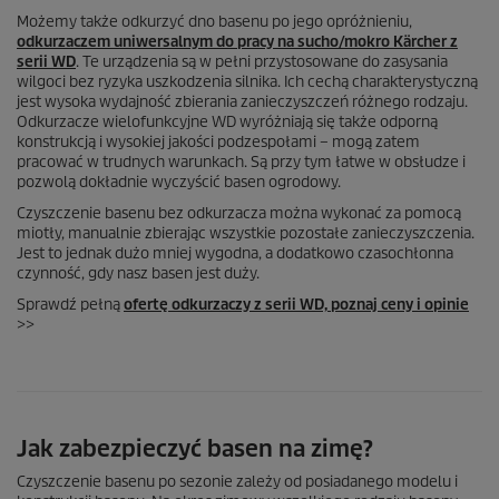
Możemy także odkurzyć dno basenu po jego opróżnieniu,
odkurzaczem uniwersalnym do pracy na sucho/mokro Kärcher z
serii WD
. Te urządzenia są w pełni przystosowane do zasysania
wilgoci bez ryzyka uszkodzenia silnika. Ich cechą charakterystyczną
jest wysoka wydajność zbierania zanieczyszczeń różnego rodzaju.
Odkurzacze wielofunkcyjne WD wyróżniają się także odporną
konstrukcją i wysokiej jakości podzespołami – mogą zatem
pracować w trudnych warunkach. Są przy tym łatwe w obsłudze i
pozwolą dokładnie wyczyścić basen ogrodowy.
Czyszczenie basenu bez odkurzacza można wykonać za pomocą
miotły, manualnie zbierając wszystkie pozostałe zanieczyszczenia.
Jest to jednak dużo mniej wygodna, a dodatkowo czasochłonna
czynność, gdy nasz basen jest duży.
Sprawdź pełną
ofertę odkurzaczy z serii WD, poznaj ceny i opinie
>>
Jak zabezpieczyć basen na zimę?
Czyszczenie basenu po sezonie zależy od posiadanego modelu i