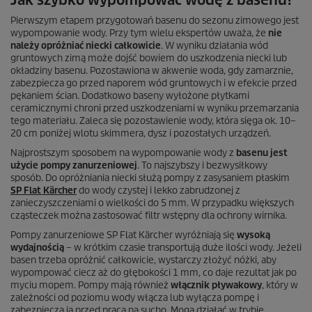
Jak szybko wypompować wodę z basenu?
Pierwszym etapem przygotowań basenu do sezonu zimowego jest
wypompowanie wody. Przy tym wielu ekspertów uważa, że
nie
należy opróżniać niecki całkowicie
. W wyniku działania wód
gruntowych zimą może dojść bowiem do uszkodzenia niecki lub
okładziny basenu. Pozostawiona w akwenie woda, gdy zamarznie,
zabezpiecza go przed naporem wód gruntowych i w efekcie przed
pękaniem ścian. Dodatkowo baseny wyłożone płytkami
ceramicznymi chroni przed uszkodzeniami w wyniku przemarzania
tego materiału. Zaleca się pozostawienie wody, która sięga ok. 10–
20 cm poniżej wlotu skimmera, dysz i pozostałych urządzeń.
Najprostszym sposobem na wypompowanie wody z
basenu jest
użycie pompy zanurzeniowej
. To najszybszy i bezwysiłkowy
sposób. Do opróżniania niecki służą pompy z zasysaniem płaskim
SP Flat Kärcher
do wody czystej i lekko zabrudzonej z
zanieczyszczeniami o wielkości do 5 mm. W przypadku większych
cząsteczek można zastosować filtr wstępny dla ochrony wirnika.
Pompy zanurzeniowe SP Flat Kärcher wyróżniają się
wysoką
wydajnością
– w krótkim czasie transportują duże ilości wody. Jeżeli
basen trzeba opróżnić całkowicie, wystarczy złożyć nóżki, aby
wypompować ciecz aż do głębokości 1 mm, co daje rezultat jak po
myciu mopem. Pompy mają również
włącznik pływakowy
, który w
zależności od poziomu wody włącza lub wyłącza pompę i
zabezpiecza ją przed pracą na sucho. Mogą działać w trybie