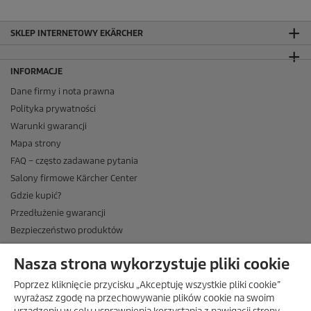
SKLEP INTERNETOWY EKÄRCHER
INFORMACJE
Dane firmy i nota prawna
Polityka prywatności
Warunki gwarancji
Mapa strony
FAQ – często zadawane pytania
Salony firmowe Kärcher Center
Gdzie kupić?
Przedłużenie gwarancji
Bezpieczeństwo produktów
Newsletter Kärcher
Nasza strona wykorzystuje pliki cookie
ADRES
Poprzez kliknięcie przycisku „Akceptuję wszystkie pliki cookie”
BIURO OBSŁUGI KLIENTA
wyrażasz zgodę na przechowywanie plików cookie na swoim