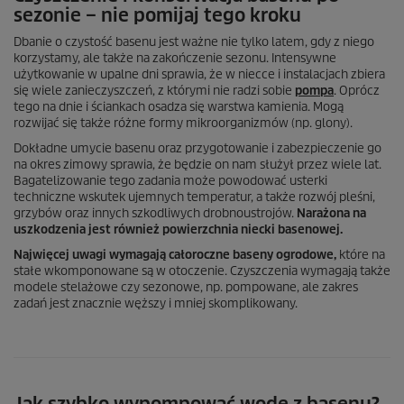
sezonie – nie pomijaj tego kroku
Dbanie o czystość basenu jest ważne nie tylko latem, gdy z niego
korzystamy, ale także na zakończenie sezonu. Intensywne
użytkowanie w upalne dni sprawia, że w niecce i instalacjach zbiera
się wiele zanieczyszczeń, z którymi nie radzi sobie
pompa
. Oprócz
tego na dnie i ściankach osadza się warstwa kamienia. Mogą
rozwijać się także różne formy mikroorganizmów (np. glony).
Dokładne umycie basenu oraz przygotowanie i zabezpieczenie go
na okres zimowy sprawia, że będzie on nam służył przez wiele lat.
Bagatelizowanie tego zadania może powodować usterki
techniczne wskutek ujemnych temperatur, a także rozwój pleśni,
grzybów oraz innych szkodliwych drobnoustrojów.
Narażona na
uszkodzenia jest również powierzchnia niecki basenowej.
Najwięcej uwagi wymagają całoroczne baseny ogrodowe,
które na
stałe wkomponowane są w otoczenie. Czyszczenia wymagają także
modele stelażowe czy sezonowe, np. pompowane, ale zakres
zadań jest znacznie węższy i mniej skomplikowany.