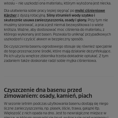
włosiu – nie uszkodzi ona materiału, którym wyłożona jest niecka.
Dla ułatwienia sobie pracy lepiej sięgnąć po
myjki ciśnieniowe
Kärcher
z dyszą rotacyjną.
Silny strumień wody szybko i
skutecznie usuwa zanieczyszczenia, osady i glony.
Przy tym nie
musimy szorować, a praca jest niemal bezwysiłkowa i o wiele
krótsza. Ważne, aby dostosować moc ciśnienia do materiału, z
którego wykonany jest basen. Pozwala to uniknąć przypadkowych
uszkodzeń i czyścić akwen w bezpieczny sposób.
Do czyszczenia basenu ogrodowego stosuje się również specjalnie
do tego przeznaczone środki, które mają działanie dezynfekujące.
Po ich użyciu wnętrze zbiornika trzeba dokładnie opłukać. Z tym
zadaniem także doskonale radzi sobie myjka ciśnieniowa.
Czyszczenie dna basenu przed
zimowaniem: osady, kamień, piach
W sezonie letnim podczas użytkowania basenu dostają się niego
liczne zanieczyszczenia, np. piasek, liście, trawa, gałązki itp.
Większość z nich opada na dno. Jest to newralgiczne miejsce w
niecce, w którym gromadzi się brud, wytrąca się osad wapienny i