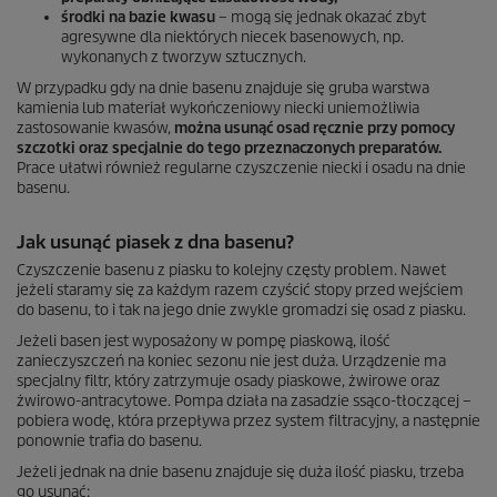
środki na bazie kwasu
– mogą się jednak okazać zbyt
agresywne dla niektórych niecek basenowych, np.
wykonanych z tworzyw sztucznych.
W przypadku gdy na dnie basenu znajduje się gruba warstwa
kamienia lub materiał wykończeniowy niecki uniemożliwia
zastosowanie kwasów,
można usunąć osad ręcznie przy pomocy
szczotki oraz specjalnie do tego przeznaczonych preparatów.
Prace ułatwi również regularne czyszczenie niecki i osadu na dnie
basenu.
Jak usunąć piasek z dna basenu?
Czyszczenie basenu z piasku to kolejny częsty problem. Nawet
jeżeli staramy się za każdym razem czyścić stopy przed wejściem
do basenu, to i tak na jego dnie zwykle gromadzi się osad z piasku.
Jeżeli basen jest wyposażony w pompę piaskową, ilość
zanieczyszczeń na koniec sezonu nie jest duża. Urządzenie ma
specjalny filtr, który zatrzymuje osady piaskowe, żwirowe oraz
żwirowo-antracytowe. Pompa działa na zasadzie ssąco-tłoczącej –
pobiera wodę, która przepływa przez system filtracyjny, a następnie
ponownie trafia do basenu.
Jeżeli jednak na dnie basenu znajduje się duża ilość piasku, trzeba
go usunąć: