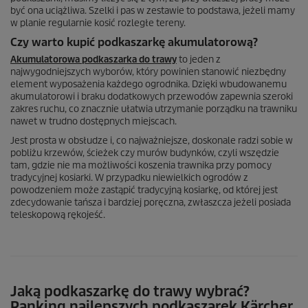
być ona uciążliwa. Szelki i pas w zestawie to podstawa, jeżeli mamy
w planie regularnie kosić rozległe tereny.
Czy warto kupić podkaszarkę akumulatorową?
Akumulatorowa podkaszarka do trawy
to jeden z
najwygodniejszych wyborów, który powinien stanowić niezbędny
element wyposażenia każdego ogrodnika. Dzięki wbudowanemu
akumulatorowi i braku dodatkowych przewodów zapewnia szeroki
zakres ruchu, co znacznie ułatwia utrzymanie porządku na trawniku
nawet w trudno dostępnych miejscach.
Jest prosta w obsłudze i, co najważniejsze, doskonale radzi sobie w
pobliżu krzewów, ścieżek czy murów budynków, czyli wszędzie
tam, gdzie nie ma możliwości koszenia trawnika przy pomocy
tradycyjnej kosiarki. W przypadku niewielkich ogrodów z
powodzeniem może zastąpić tradycyjną kosiarkę, od której jest
zdecydowanie tańsza i bardziej poręczna, zwłaszcza jeżeli posiada
teleskopową rękojeść.
Jaką podkaszarkę do trawy wybrać?
Ranking najlepszych podkaszarek Kärcher