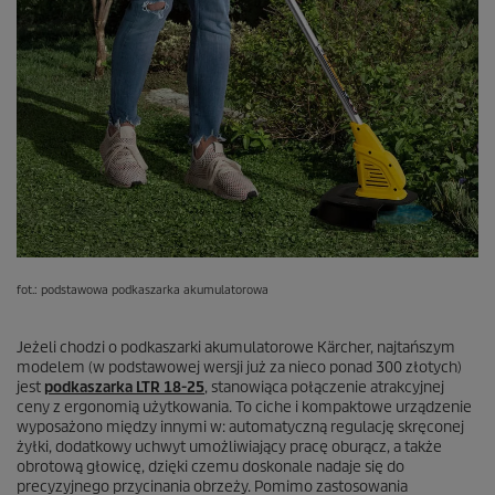
fot.: podstawowa podkaszarka akumulatorowa
Jeżeli chodzi o podkaszarki akumulatorowe Kärcher, najtańszym
modelem (w podstawowej wersji już za nieco ponad 300 złotych)
jest
podkaszarka LTR 18-25
, stanowiąca połączenie atrakcyjnej
ceny z ergonomią użytkowania. To ciche i kompaktowe urządzenie
wyposażono między innymi w: automatyczną regulację skręconej
żyłki, dodatkowy uchwyt umożliwiający pracę oburącz, a także
obrotową głowicę, dzięki czemu doskonale nadaje się do
precyzyjnego przycinania obrzeży. Pomimo zastosowania