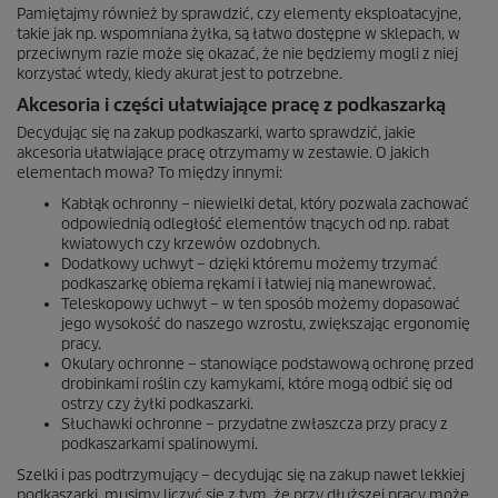
Pamiętajmy również by sprawdzić, czy elementy eksploatacyjne,
takie jak np. wspomniana żyłka, są łatwo dostępne w sklepach, w
przeciwnym razie może się okazać, że nie będziemy mogli z niej
korzystać wtedy, kiedy akurat jest to potrzebne.
Akcesoria i części ułatwiające pracę z podkaszarką
Decydując się na zakup podkaszarki, warto sprawdzić, jakie
akcesoria ułatwiające pracę otrzymamy w zestawie. O jakich
elementach mowa? To między innymi:
Kabłąk ochronny – niewielki detal, który pozwala zachować
odpowiednią odległość elementów tnących od np. rabat
kwiatowych czy krzewów ozdobnych.
Dodatkowy uchwyt – dzięki któremu możemy trzymać
podkaszarkę obiema rękami i łatwiej nią manewrować.
Teleskopowy uchwyt – w ten sposób możemy dopasować
jego wysokość do naszego wzrostu, zwiększając ergonomię
pracy.
Okulary ochronne – stanowiące podstawową ochronę przed
drobinkami roślin czy kamykami, które mogą odbić się od
ostrzy czy żyłki podkaszarki.
Słuchawki ochronne – przydatne zwłaszcza przy pracy z
podkaszarkami spalinowymi.
Szelki i pas podtrzymujący – decydując się na zakup nawet lekkiej
podkaszarki, musimy liczyć się z tym, że przy dłuższej pracy może