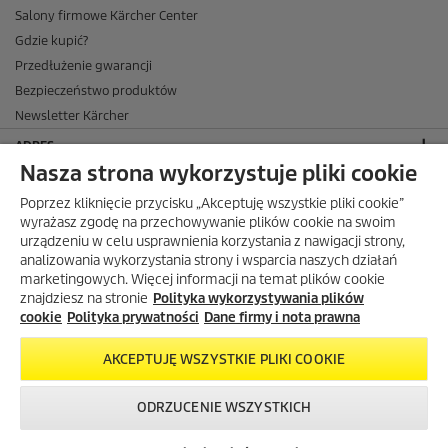
Salony firmowe Kärcher Center
Gdzie kupić?
Przedłużenie gwarancji
Bezpieczeństwo produktów
Newsletter Kärcher
ADRES
Nasza strona wykorzystuje pliki cookie
BIURO OBSŁUGI KLIENTA
Poprzez kliknięcie przycisku „Akceptuję wszystkie pliki cookie”
OPINIE O EKÄRCHER
wyrażasz zgodę na przechowywanie plików cookie na swoim
urządzeniu w celu usprawnienia korzystania z nawigacji strony,
DOSTAWA W EKÄRCHER
analizowania wykorzystania strony i wsparcia naszych działań
marketingowych. Więcej informacji na temat plików cookie
METODY PŁATNOŚCI DOSTĘPNE W EKÄRCHER
znajdziesz na stronie
Polityka wykorzystywania plików
KÄRCHER W SOCIAL MEDIA
cookie
Polityka prywatności
Dane firmy i nota prawna
AKCEPTUJĘ WSZYSTKIE PLIKI COOKIE
ODRZUCENIE WSZYSTKICH
Darmowa dostawa od 299 zł.
Skontaktuj się z
Okazje w naszym
Newsletter
nami!
sklepie
© 2026 Kärcher Sp. z o.o.