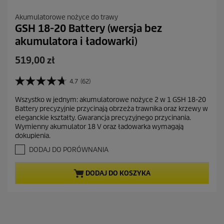
Akumulatorowe nożyce do trawy
GSH 18-20 Battery (wersja bez
akumulatora i ładowarki)
A
519,00 zł
k
t
4.7
(62)
4
u
.
Wszystko w jednym: akumulatorowe nożyce 2 w 1 GSH 18-20
a
7
Battery precyzyjnie przycinają obrzeża trawnika oraz krzewy w
n
l
eleganckie kształty. Gwarancja precyzyjnego przycinania.
a
n
Wymienny akumulator 18 V oraz ładowarka wymagają
5
a
dokupienia.
g
c
w
DODAJ DO PORÓWNANIA
i
e
a
n
DODAJ DO KOSZYKA
z
a
d
e
k
.
6