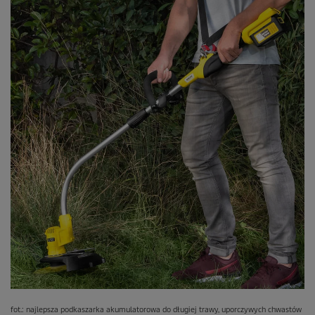
fot.: najlepsza podkaszarka akumulatorowa do długiej trawy, uporczywych chwastów