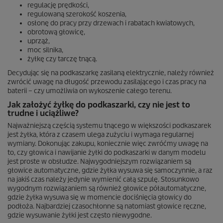
regulację prędkości,
regulowaną szerokość koszenia,
osłonę do pracy przy drzewach i rabatach kwiatowych,
obrotową głowicę,
uprząż,
moc silnika,
żyłkę czy tarczę tnącą.
Decydując się na podkaszarkę zasilaną elektrycznie, należy również
zwrócić uwagę na długość przewodu zasilającego i czas pracy na
baterii – czy umożliwia on wykoszenie całego terenu.
Jak założyć żyłkę do podkaszarki, czy nie jest to
trudne i uciążliwe?
Najważniejszą częścią systemu tnącego w większości podkaszarek
jest żyłka, która z czasem ulega zużyciu i wymaga regularnej
wymiany. Dokonując zakupu, koniecznie więc zwróćmy uwagę na
to, czy głowica i nawijanie żyłki do podkaszarki w danym modelu
jest proste w obsłudze. Najwygodniejszym rozwiązaniem są
głowice automatyczne, gdzie żyłka wysuwa się samoczynnie, a raz
na jakiś czas należy jedynie wymienić całą szpulę. Stosunkowo
wygodnym rozwiązaniem są również głowice półautomatyczne,
gdzie żyłka wysuwa się w momencie dociśnięcia głowicy do
podłoża. Najbardziej czasochłonne są natomiast głowice ręczne,
gdzie wysuwanie żyłki jest często niewygodne.