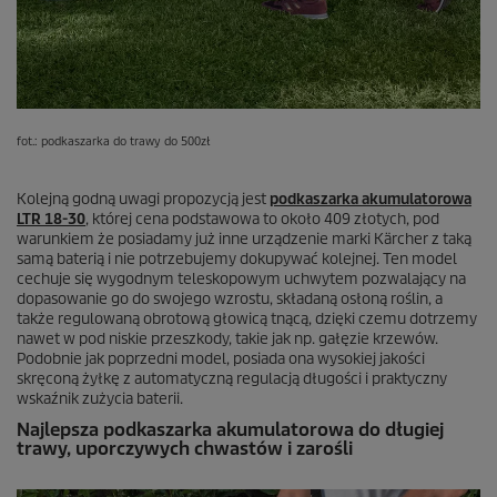
fot.: podkaszarka do trawy do 500zł
Kolejną godną uwagi propozycją jest
podkaszarka akumulatorowa
LTR 18-30
, której cena podstawowa to około 409 złotych, pod
warunkiem że posiadamy już inne urządzenie marki Kärcher z taką
samą baterią i nie potrzebujemy dokupywać kolejnej. Ten model
cechuje się wygodnym teleskopowym uchwytem pozwalający na
dopasowanie go do swojego wzrostu, składaną osłoną roślin, a
także regulowaną obrotową głowicą tnącą, dzięki czemu dotrzemy
nawet w pod niskie przeszkody, takie jak np. gałęzie krzewów.
Podobnie jak poprzedni model, posiada ona wysokiej jakości
skręconą żyłkę z automatyczną regulacją długości i praktyczny
wskaźnik zużycia baterii.
Najlepsza podkaszarka akumulatorowa do długiej
trawy, uporczywych chwastów i zarośli