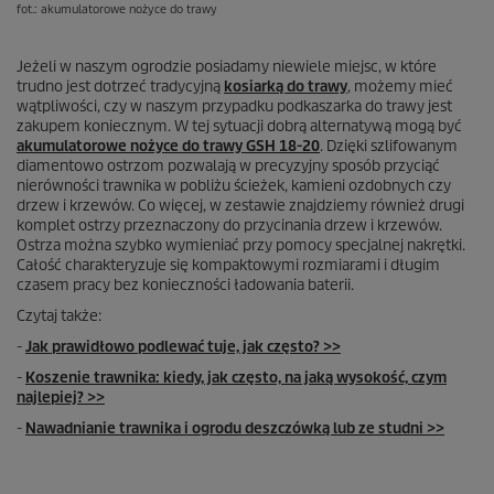
fot.: akumulatorowe nożyce do trawy
Jeżeli w naszym ogrodzie posiadamy niewiele miejsc, w które
trudno jest dotrzeć tradycyjną
kosiarką do trawy
, możemy mieć
wątpliwości, czy w naszym przypadku podkaszarka do trawy jest
zakupem koniecznym. W tej sytuacji dobrą alternatywą mogą być
akumulatorowe nożyce do trawy GSH 18-20
. Dzięki szlifowanym
diamentowo ostrzom pozwalają w precyzyjny sposób przyciąć
nierówności trawnika w pobliżu ścieżek, kamieni ozdobnych czy
drzew i krzewów. Co więcej, w zestawie znajdziemy również drugi
komplet ostrzy przeznaczony do przycinania drzew i krzewów.
Ostrza można szybko wymieniać przy pomocy specjalnej nakrętki.
Całość charakteryzuje się kompaktowymi rozmiarami i długim
czasem pracy bez konieczności ładowania baterii.
Czytaj także:
-
Jak prawidłowo podlewać tuje, jak często? >>
-
Koszenie trawnika: kiedy, jak często, na jaką wysokość, czym
najlepiej? >>
-
Nawadnianie trawnika i ogrodu deszczówką lub ze studni >>