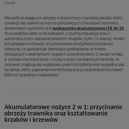
i zarośli
Dla osób szukających sprzętu o dużej mocy i wysokiej jakości, który
sprawdzi się nawet na mocno porośniętych chwastami terenach,
doskonałym wyborem jest
podkaszarka akumulatorowa LTR 36-33
.
To prawdziwy lider w tej kategorii, z płynną regulacją mocy i
automatycznym dopasowywaniem długości żyłki. Co więcej, model
ten posiada możliwość trzystopniowej modyfikacji szerokości
roboczej, co gwarantuje łatwiejsze podkaszanie w trudno
dostępnych zakamarkach i wąskich przestrzeniach. Z uwagi na fakt,
iż została ona stworzona z myślą o pracy na większym terenie, w
zestawie znajdują się wyjątkowo pojemna bateria oraz wygodny pas
na ramię, który zapewnia komfortową pracę na powierzchni nawet
600 m2 na jednym ładowaniu!
Akumulatorowe nożyce 2 w 1: przycinanie
obrzeży trawnika oraz kształtowanie
krzaków i krzewów