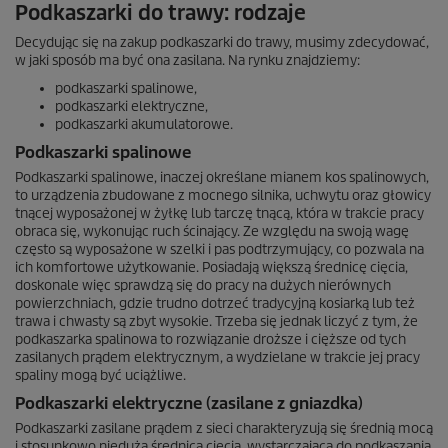
Podkaszarki do trawy: rodzaje
Decydując się na zakup podkaszarki do trawy, musimy zdecydować,
w jaki sposób ma być ona zasilana. Na rynku znajdziemy:
podkaszarki spalinowe,
podkaszarki elektryczne,
podkaszarki akumulatorowe.
Podkaszarki spalinowe
Podkaszarki spalinowe, inaczej określane mianem kos spalinowych,
to urządzenia zbudowane z mocnego silnika, uchwytu oraz głowicy
tnącej wyposażonej w żyłkę lub tarczę tnącą, która w trakcie pracy
obraca się, wykonując ruch ścinający. Ze względu na swoją wagę
często są wyposażone w szelki i pas podtrzymujący, co pozwala na
ich komfortowe użytkowanie. Posiadają większą średnicę cięcia,
doskonale więc sprawdzą się do pracy na dużych nierównych
powierzchniach, gdzie trudno dotrzeć tradycyjną kosiarką lub też
trawa i chwasty są zbyt wysokie. Trzeba się jednak liczyć z tym, że
podkaszarka spalinowa to rozwiązanie droższe i cięższe od tych
zasilanych prądem elektrycznym, a wydzielane w trakcie jej pracy
spaliny mogą być uciążliwe.
Podkaszarki elektryczne (zasilane z gniazdka)
Podkaszarki zasilane prądem z sieci charakteryzują się średnią mocą
i stosunkowo niedużą średnicą cięcia, wystarczającą do podkaszania