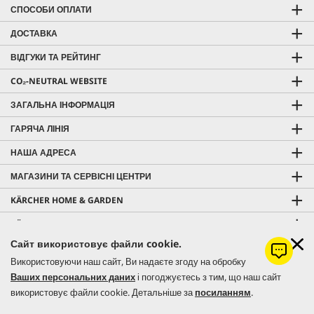
СПОСОБИ ОПЛАТИ
ДОСТАВКА
ВІДГУКИ ТА РЕЙТИНГ
CO₂-NEUTRAL WEBSITE
ЗАГАЛЬНА ІНФОРМАЦІЯ
ГАРЯЧА ЛІНІЯ
НАША АДРЕСА
МАГАЗИНИ ТА СЕРВІСНІ ЦЕНТРИ
KÄRCHER HOME & GARDEN
KÄRCHER PROFESSIONAL
Сайт використовує файли cookie.
Використовуючи наш сайт, Ви надаєте згоду на обробку
Ваших персональних даних
і погоджуєтесь з тим, що наш сайт
© 2026 Керхер Україна | Kärcher Ukraine - офіційне представництво
використовує файли cookie. Детальніше за
посиланням
.
німецького концерну Alfred Kärcher SE & Co. KG в Україні.