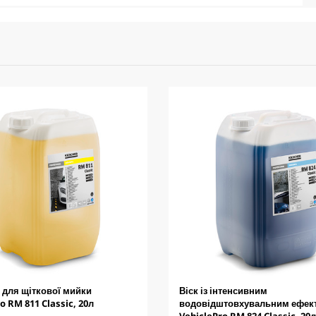
для щіткової мийки
Віск із інтенсивним
o RM 811 Classic, 20л
водовідштовхувальним ефек