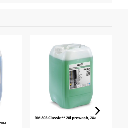
RM 803 Classic** 20l prewash, 20л
Г
том