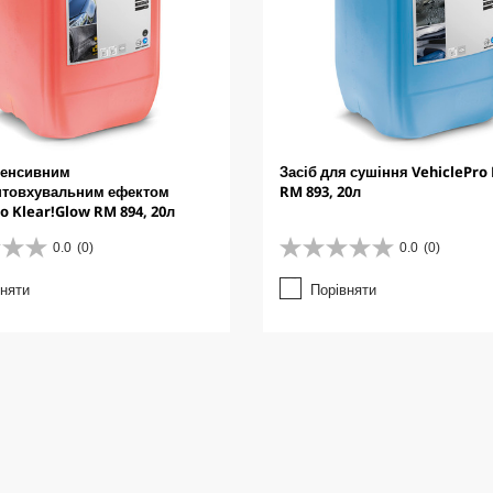
нтенсивним
Засіб для сушіння VehiclePro 
штовхувальним ефектом
RM 893, 20л
o Klear!Glow RM 894, 20л
0.0
(0)
0.0
(0)
0
.
вняти
Порівняти
0
з
5
з
і
р
о
к
.