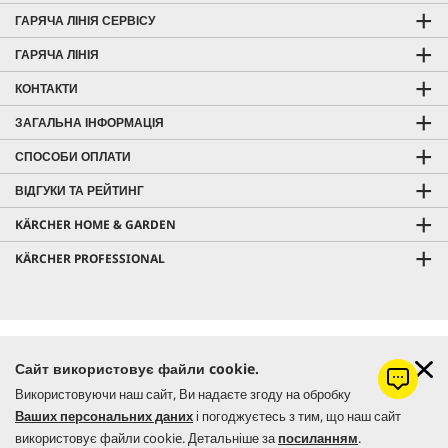
ГАРЯЧА ЛІНІЯ СЕРВІСУ
ГАРЯЧА ЛІНІЯ
КОНТАКТИ
ЗАГАЛЬНА ІНФОРМАЦІЯ
СПОСОБИ ОПЛАТИ
ВІДГУКИ ТА РЕЙТИНГ
KÄRCHER HOME & GARDEN
KÄRCHER PROFESSIONAL
Ціна з урахуванням ПДВ |
Оплата і доставка
Сайт використовує файли cookie.
Безкоштовна доставка від 7000 грн
Використовуючи наш сайт, Ви надаєте згоду на обробку
Самовивіз з
Керхер Центрів
|
Гарантія
Ваших персональних даних
і погоджуєтесь з тим, що наш сайт
використовує файли cookie. Детальніше за
посиланням
.
© 2026 Керхер Україна | Kärcher Ukraine - офіційне представництво