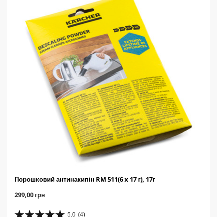
Порошковий антинакипін RM 511(6 x 17 г), 17г
C
299,00 грн
u
r
5.0
(4)