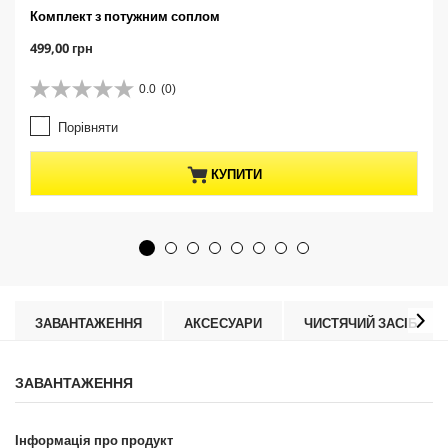
Комплект з потужним соплом
C
499,00 грн
u
r
0.0
(0)
0
r
.
e
Порівняти
0
n
з
t
5
p
КУПИТИ
з
r
і
o
р
d
о
u
к
c
.
t
p
r
ЗАВАНТАЖЕННЯ
АКСЕСУАРИ
ЧИСТЯЧИЙ ЗАСІБ
i
c
e
ЗАВАНТАЖЕННЯ
Інформація про продукт