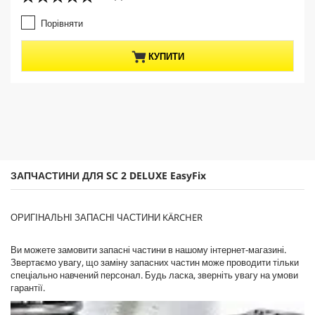
5
r
.
e
Порівняти
0
n
з
t
5
p
КУПИТИ
з
r
і
o
р
d
о
u
к
c
.
t
4
p
в
r
і
i
ЗАПЧАСТИНИ ДЛЯ SC 2 DELUXE
EasyFix
д
c
г
e
у
ОРИГІНАЛЬНІ ЗАПАСНІ ЧАСТИНИ KÄRCHER
к
у
Ви можете замовити запасні частини в нашому інтернет-магазині.
Звертаємо увагу, що заміну запасних частин може проводити тільки
спеціально навчений персонал. Будь ласка, зверніть увагу на умови
гарантії.