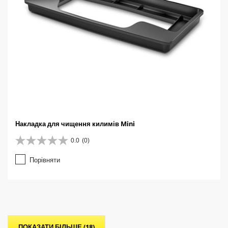
к
Накладка для чищення килимів Mini
0.0
(0)
0
.
Порівняти
0
з
5
з
і
р
о
ПОКАЗАТИ БІЛЬШЕ (18)
к