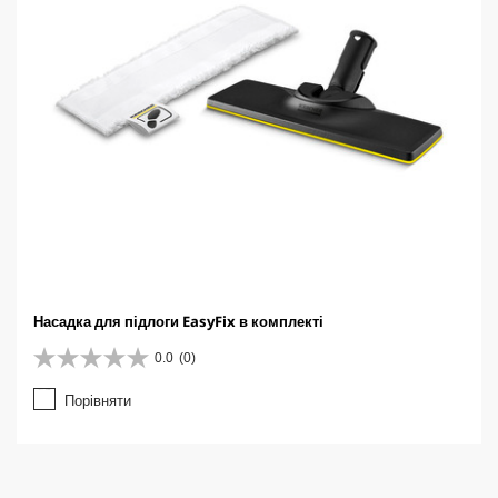
Насадка для підлоги EasyFix в комплекті
0.0
(0)
0
.
Порівняти
0
з
5
з
і