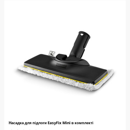
р
о
к
.
Насадка для підлоги EasyFix Mini в комплекті