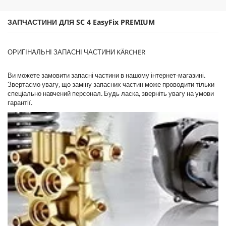
в
r
і
i
ЗАПЧАСТИНИ ДЛЯ SC 4
EasyFix
PREMIUM
д
c
г
e
у
ОРИГІНАЛЬНІ ЗАПАСНІ ЧАСТИНИ KÄRCHER
к
у
Ви можете замовити запасні частини в нашому інтернет-магазині.
Звертаємо увагу, що заміну запасних частин може проводити тільки
спеціально навчений персонал. Будь ласка, зверніть увагу на умови
гарантії.