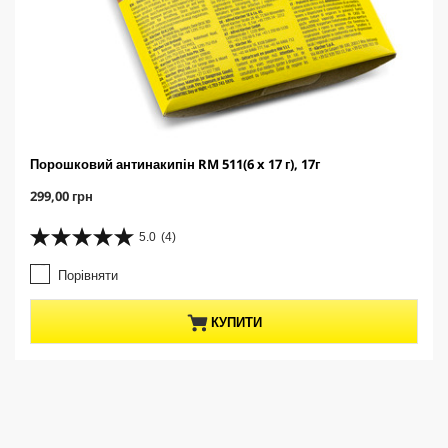
Порошковий антинакипін RM 511(6 x 17 г), 17г
C
299,00 грн
u
r
5.0
(4)
5
r
.
e
Порівняти
0
n
з
t
5
p
КУПИТИ
з
r
і
o
р
d
о
u
к
c
.
t
4
p