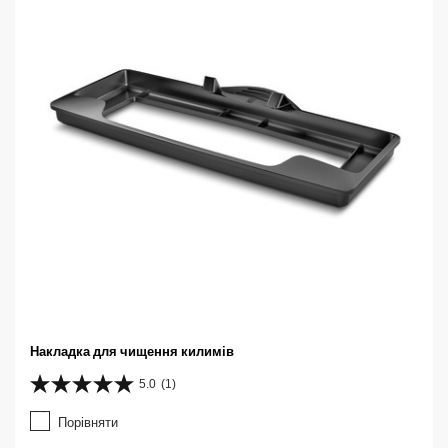
Накладка для чищення килимів
5.0
(1)
5
.
Порівняти
0
з