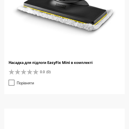
Насадка для підлоги EasyFix Mini в комплекті
0.0
(0)
0
.
Порівняти
0
з
5
з
і
р
о
к
.