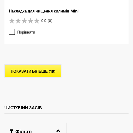
Накладка для чищення килимів Mini
0.0
(0)
0
.
Порівняти
0
з
5
з
і
р
о
ПОКАЗАТИ БІЛЬШЕ (19)
к
.
ЧИСТЯЧИЙ ЗАСІБ
Фільтр