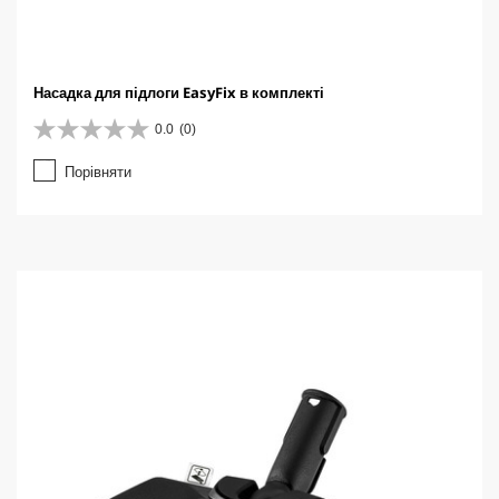
Насадка для підлоги EasyFix в комплекті
0.0
(0)
0
.
Порівняти
0
з
5
з
і
р
о
к
.