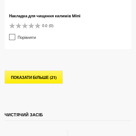
Накладка для чищення килимів Mini
0.0
(0)
0
.
Порівняти
0
з
5
з
і
р
о
ПОКАЗАТИ БІЛЬШЕ (21)
к
.
ЧИСТЯЧИЙ ЗАСІБ