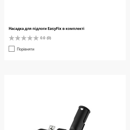
Насадка для підлоги EasyFix в комплекті
0.0
(0)
0
.
Порівняти
0
з
5
з
і
р
о
к
.