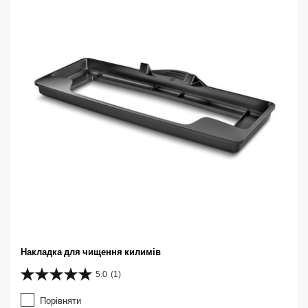
.
Накладка для чищення килимів
5.0
(1)
5
.
Порівняти
0