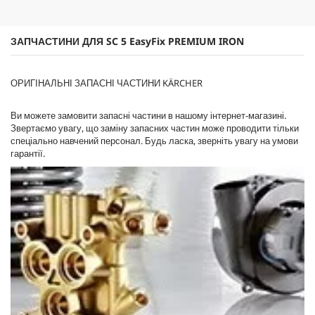
4
p
в
r
і
i
ЗАПЧАСТИНИ ДЛЯ SC 5
EasyFix
PREMIUM IRON
д
c
г
e
у
ОРИГІНАЛЬНІ ЗАПАСНІ ЧАСТИНИ KÄRCHER
к
у
Ви можете замовити запасні частини в нашому інтернет-магазині.
Звертаємо увагу, що заміну запасних частин може проводити тільки
спеціально навчений персонал. Будь ласка, зверніть увагу на умови
гарантії.