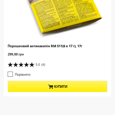
Порошковий антинакипін RM 511(6 x 17 г), 17г
C
299,00 грн
u
r
5.0
(4)
5
r
.
e
Порівняти
0
n
з
t
5
p
КУПИТИ
з
r
і
o
р
d
о
u
к
c
.
t