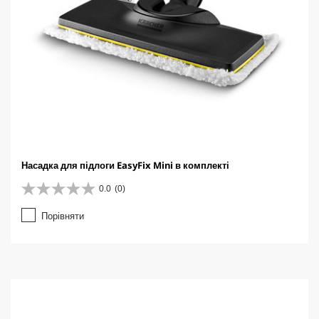
Насадка для підлоги EasyFix Mini в комплекті
0.0
(0)
0
.
Порівняти
0
з
5
з
і
р
о
к