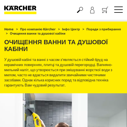
Кошик
Home
Про компанію Kärcher
Інфо Центр
Поради з прибирання
Очищення ванни та душової кабіни
ОЧИЩЕННЯ ВАННИ ТА ДУШОВОЇ
КАБІНИ
У душовій кабіні та ванні з часом з'являється стійкий бруд на
керамічних поверхнях, плитці та душовій перегородці. Вапняно-
мильний наліт, що утворюється при змішуванні жорсткої води з
милом, часто не вдається видалити звичайними чистячими
засобами. Однак кілька корисних порад та відповідна техніка
гарантують Вам чудовий результат.