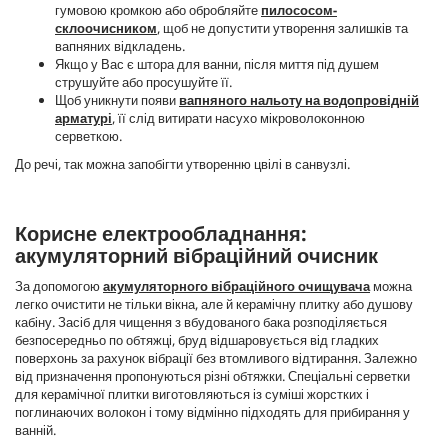
гумовою кромкою або обробляйте
пилососом-
склоочисником
, щоб не допустити утворення залишків та
вапняних відкладень.
Якщо у Вас є штора для ванни, після миття під душем
струшуйте або просушуйте її.
Щоб уникнути появи
вапняного нальоту на водопровідній
арматурі
, її слід витирати насухо мікроволоконною
серветкою.
До речі, так можна запобігти утворенню цвілі в санвузлі.
Корисне електрообладнання:
акумуляторний вібраційний очисник
За допомогою
акумуляторного вібраційного очищувача
можна
легко очистити не тільки вікна, але й керамічну плитку або душову
кабіну. Засіб для чищення з вбудованого бака розподіляється
безпосередньо по обтяжці, бруд відшаровується від гладких
поверхонь за рахунок вібрації без втомливого відтирання. Залежно
від призначення пропонуються різні обтяжки. Спеціальні серветки
для керамічної плитки виготовляються із суміші жорстких і
поглинаючих волокон і тому відмінно підходять для прибирання у
ванній.