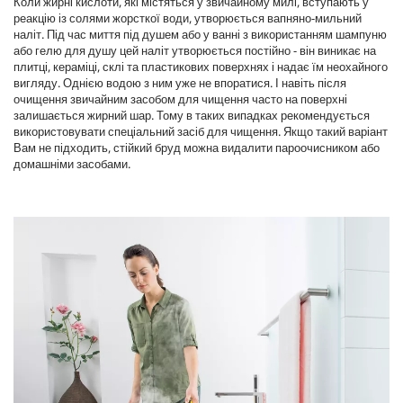
Коли жирні кислоти, які містяться у звичайному милі, вступають у
реакцію із солями жорсткої води, утворюється вапняно-мильний
наліт. Під час миття під душем або у ванні з використанням шампуню
або гелю для душу цей наліт утворюється постійно - він виникає на
плитці, кераміці, склі та пластикових поверхнях і надає їм неохайного
вигляду. Однією водою з ним уже не впоратися. І навіть після
очищення звичайним засобом для чищення часто на поверхні
залишається жирний шар. Тому в таких випадках рекомендується
використовувати спеціальний засіб для чищення. Якщо такий варіант
Вам не підходить, стійкий бруд можна видалити пароочисником або
домашніми засобами.