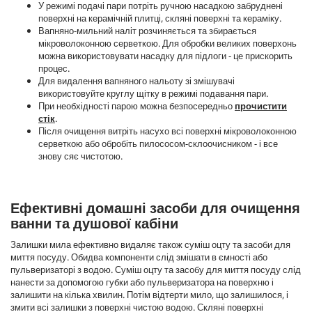
У режимі подачі пари потріть ручною насадкою забруднені
поверхні на керамічній плитці, скляні поверхні та кераміку.
Вапняно-мильний наліт розчиняється та збирається
мікроволоконною серветкою. Для обробки великих поверхонь
можна використовувати насадку для підлоги - це прискорить
процес.
Для видалення вапняного нальоту зі змішувачі
використовуйте круглу щітку в режимі подавання пари.
При необхідності парою можна безпосередньо
п
рочистити
стік
.
Після очищення витріть насухо всі поверхні мікроволоконною
серветкою або обробіть пилососом-склоочисником - і все
знову сяє чистотою.
Ефективні домашні засоби для очищення
ванни та душової кабіни
Залишки мила ефективно видаляє також суміш оцту та засоби для
миття посуду. Обидва компоненти слід змішати в ємності або
пульверизаторі з водою. Суміш оцту та засобу для миття посуду слід
нанести за допомогою губки або пульверизатора на поверхню і
залишити на кілька хвилин. Потім відтерти мило, що залишилося, і
змити всі залишки з поверхні чистою водою. Скляні поверхні