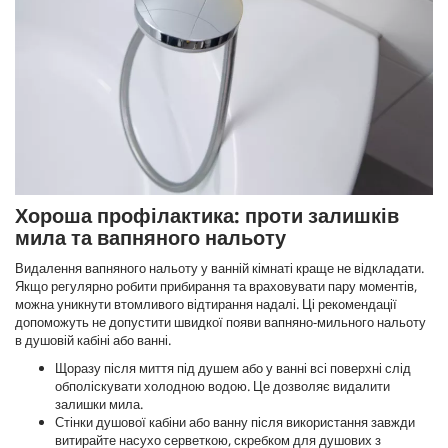
Хороша профілактика: проти залишків
мила та вапняного нальоту
Видалення вапняного нальоту у ванній кімнаті краще не відкладати.
Якщо регулярно робити прибирання та враховувати пару моментів,
можна уникнути втомливого відтирання надалі. Ці рекомендації
допоможуть не допустити швидкої появи вапняно-мильного нальоту
в душовій кабіні або ванні.
Щоразу після миття під душем або у ванні всі поверхні слід
обполіскувати холодною водою. Це дозволяє видалити
залишки мила.
Стінки душової кабіни або ванну після використання завжди
витирайте насухо серветкою, скребком для душових з