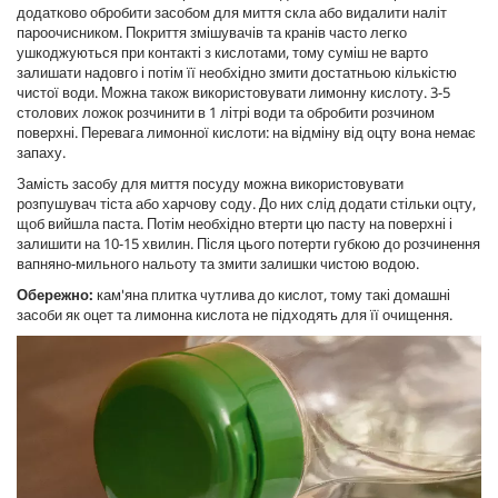
додатково обробити засобом для миття скла або видалити наліт
пароочисником. Покриття змішувачів та кранів часто легко
ушкоджуються при контакті з кислотами, тому суміш не варто
залишати надовго і потім її необхідно змити достатньою кількістю
чистої води. Можна також використовувати лимонну кислоту. 3-5
столових ложок розчинити в 1 літрі води та обробити розчином
поверхні. Перевага лимонної кислоти: на відміну від оцту вона немає
запаху.
Замість засобу для миття посуду можна використовувати
розпушувач тіста або харчову соду. До них слід додати стільки оцту,
щоб вийшла паста. Потім необхідно втерти цю пасту на поверхні і
залишити на 10-15 хвилин. Після цього потерти губкою до розчинення
вапняно-мильного нальоту та змити залишки чистою водою.
Обережно:
кам'яна плитка чутлива до кислот, тому такі домашні
засоби як оцет та лимонна кислота не підходять для її очищення.