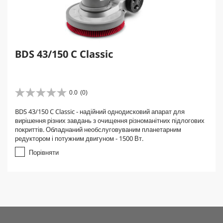
BDS 43/150 C Classic
0.0
(0)
0
.
BDS 43/150 C Classic - надійний однодисковий апарат для
0
вирішення різних завдань з очищення різноманітних підлогових
з
покриттів. Обладнаний необслуговуваним планетарним
5
редуктором і потужним двигуном - 1500 Вт.
з
і
Порівняти
р
о
к
.