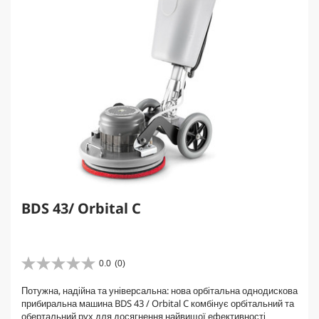
BDS 43/ Orbital C
0.0
(0)
0
.
Потужна, надійна та універсальна: нова орбітальна однодискова
0
прибиральна машина BDS 43 / Orbital C комбінує орбітальний та
з
обертальний рух для досягнення найвищої ефективності