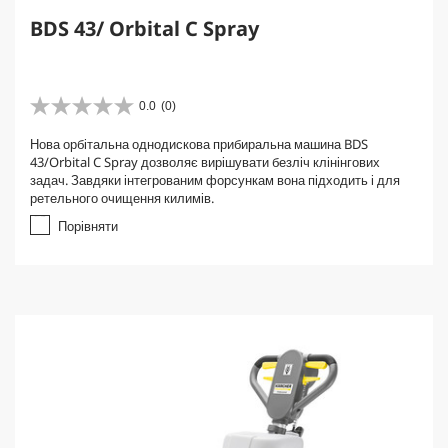
BDS 43/ Orbital C Spray
0.0
(0)
0
.
Нова орбітальна однодискова прибиральна машина BDS
0
43/Orbital C Spray дозволяє вирішувати безліч клінінгових
з
задач. Завдяки інтегрованим форсункам вона підходить і для
5
ретельного очищення килимів.
з
і
Порівняти
р
о
к
.