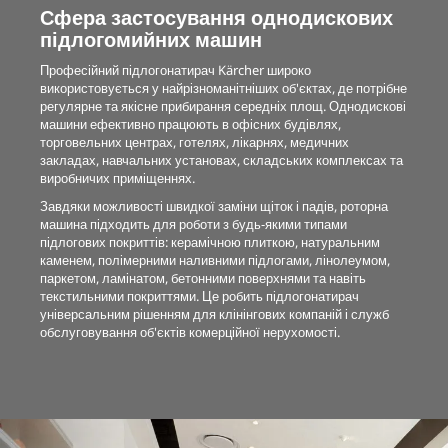
Сфера застосування однодискових
підлогомийних машин
Професійний підлогонатирач Kärcher широко
використовується у найрізноманітніших об'єктах, де потрібне
регулярне та якісне прибирання середніх площ. Однодискові
машини ефективно працюють в офісних будівлях,
торговельних центрах, готелях, лікарнях, медичних
закладах, навчальних установах, складських комплексах та
виробничих приміщеннях.
Завдяки можливості швидкої заміни щіток і падів, роторна
машина підходить для роботи з будь-якими типами
підлогових покриттів: керамічною плиткою, натуральним
каменем, полімерними наливними підлогами, лінолеумом,
паркетом, ламінатом, бетонними поверхнями та навіть
текстильними покриттями. Це робить підлогонатирач
універсальним рішенням для клінінгових компаній і служб
обслуговування об'єктів комерційної нерухомості.