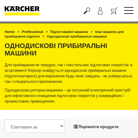
Кошик
Home
Professional
Підлогомийні машини
Інші машини для
прибирання підлоги
Однодискові прибиральні машини
ОДНОДИСКОВІ ПРИБИРАЛЬНІ
МАШИНИ
Для прибирання як твердих, так і текстильних підлогових покриттів: в
асортименті Керхер знайдуться однодискові прибиральні машини
(підлогонатирачі) для вирішення будь-яких завдань - як універсальні,
так і спеціального призначення.
Однодискова роторна машинка – це потужний електричний пристрій
для ефективного очищення підлогових покриттів у комерційних і
промислових приміщеннях.
Порівняти продукти