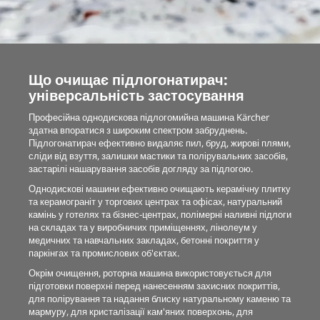
Що очищає підлогонатирач:
універсальність застосування
Професійна однодискова підлогомийна машина Kärcher
здатна впоратися з широким спектром забруднень.
Підлогонатирач ефективно видаляє пил, бруд, жирові плями,
сліди від взуття, залишки мастики та полірувальних засобів,
застарілі нашарування засобів догляду за підлогою.
Однодискові машини ефективно очищають керамічну плитку
та керамограніт у торгових центрах та офісах, натуральний
камінь у готелях та бізнес-центрах, полімерні наливні підлоги
на складах та у виробничих приміщеннях, лінолеум у
медичних та навчальних закладах, бетонні покриття у
паркінгах та промислових об'єктах.
Окрім очищення, роторна машина використовується для
підготовки поверхні перед нанесенням захисних покриттів,
для полірування та надання блиску натуральному каменю та
мармуру, для кристалізації кам'яних поверхонь, для