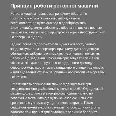
Принцип роботи роторної машини
Роторна машина працює за принципом обертання
горизонтально розташованого диска, на який
встановлюється щітка або пад відповідного типу.
Електричний двигун забезпечує обертання диска з певною
швидкістю, а вага самого пристрою створює необхідний тиск
на поверхню підлоги.
Під час роботи підлогонатирач рухається поступально
завдяки зусиллям оператора, при цьому диск продовжує
обертатися, забезпечуючи механічне очищення покриття.
Залежно від завдання, можна використовувати різні типи
щіток: м'які – для полірування та щоденного догляду,
середньої жорсткості – для стандартного очищення, жорсткі
– для видалення стійких забруднень або роботи на жорстких
покриттях.
Ефективність прибирання значно підвищується при
використанні спеціалізованих миючих засобів. Однодискові
машини дозволяють рівномірно розподіляти хімію по
поверхні, а механічна дія щітки забезпечує її глибоке
проникнення у структуру підлогового покриття. Після
очищення можна використовувати пилосос для сухого та
вологого прибирання для видалення залишків вологи та