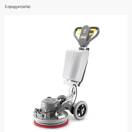
3
продукт(и/ів)