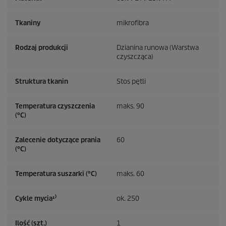
Tkaniny
mikrofibra
Rodzaj produkcji
Dzianina runowa (Warstwa
czyszcząca)
Struktura tkanin
Stos pętli
Temperatura czyszczenia
maks. 90
(°C)
Zalecenie dotyczące prania
60
(°C)
Temperatura suszarki (°C)
maks. 60
Cykle mycia¹⁾
ok. 250
Ilość (szt.)
1