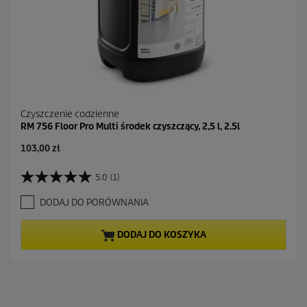
Czyszczenie codzienne
RM 756 Floor Pro Multi środek czyszczący, 2,5 l, 2.5l
103,00 zł
5.0
(1)
5
.
DODAJ DO PORÓWNANIA
0
n
a
DODAJ DO KOSZYKA
5
g
w
i
a
z