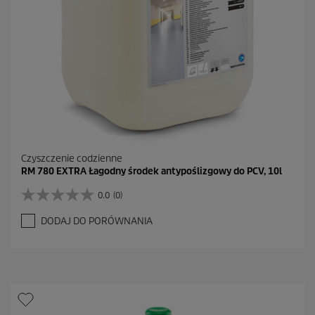
Czyszczenie codzienne
RM 780 EXTRA Łagodny środek antypoślizgowy do PCV, 10l
0.0
(0)
0
.
DODAJ DO PORÓWNANIA
0
n
a
5
g
w
i
a