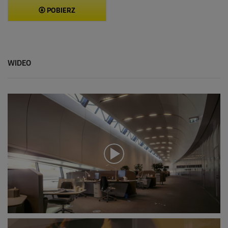
POBIERZ
WIDEO
0
s