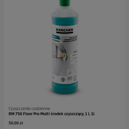
z
d
e
k
.
Czyszczenie codzienne
RM 756 Floor Pro Multi środek czyszczący, 1 l, 1l
50,00 zł