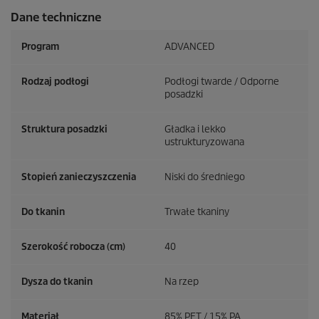
Dane techniczne
Program
ADVANCED
Rodzaj podłogi
Podłogi twarde / Odporne
posadzki
Struktura posadzki
Gładka i lekko
ustrukturyzowana
Stopień zanieczyszczenia
Niski do średniego
Do tkanin
Trwałe tkaniny
Szerokość robocza (cm)
40
Dysza do tkanin
Na rzep
Materiał
85% PET / 15% PA