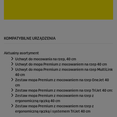
e
k
u
n
d
0
y
s
e
k
u
KOMPATYBILNE URZĄDZENIA
n
d
y
Aktualny asortyment
z
0
Uchwyt do mocowania na rzep, 40 cm
s
Uchwyt do mopa Premium z mocowaniem na rzep 40 cm
e
Uchwyt do mopa Premium z mocowaniem na rzep MultiLink
k
40 cm
u
n
Zestaw mopa Premium z mocowaniem na rzep OneJet 40
d
cm
y
Zestaw mopa Premium z mocowaniem na rzep TriJet 40 cm:
Zestaw mopa Premium z mocowaniem na rzep z
ergonomiczną rączką 40 cm
Zestaw mopa Premium z mocowaniem na rzep z
ergonomiczną rączką i systemem TriJet 40 cm