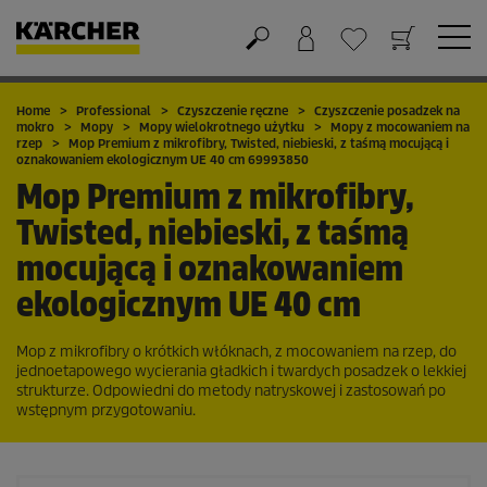
Koszyk
Lista życzeń
Home
Professional
Czyszczenie ręczne
Czyszczenie posadzek na
mokro
Mopy
Mopy wielokrotnego użytku
Mopy z mocowaniem na
rzep
Mop Premium z mikrofibry, Twisted, niebieski, z taśmą mocującą i
oznakowaniem ekologicznym UE 40 cm 69993850
Mop Premium z mikrofibry,
Twisted, niebieski, z taśmą
mocującą i oznakowaniem
ekologicznym UE 40 cm
Mop z mikrofibry o krótkich włóknach, z mocowaniem na rzep, do
jednoetapowego wycierania gładkich i twardych posadzek o lekkiej
strukturze. Odpowiedni do metody natryskowej i zastosowań po
wstępnym przygotowaniu.