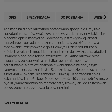
OPIS
SPECYFIKACJA
DO POBRANIA
WIDEO
Ten mop na rzep z mikrofibry opracowano specjalnie z myślą o
sprzątaniu obszarów wrażliwych pod względem higieny, takich jak
placówki opieki medycznej. Wykonany jest z wysokiej jakości
materiałów i posiada poręczne zapięcie na rzep, które ułatwia
mocowanie i zdejmowanie go z uchwytu. Dzięki strukturze o
krótkich włóknach mop idealnie nadaje się do czyszczenia gładkich
i twardych podłóg o lekkiej strukturze. Delikatne mikrowłókna
mopa na rzep zapewniają nie tylko równomierne, łatwe
przesuwanie, ale także doskonałe wchłanianie wilgoci, a tym
samym zanieczyszczeń i pyłu. Szersze krawędzie po bokach mopa
z krótkimi włóknami niezawodnie usuwają luźne zabrudzenia z
zakamarków i narożników. Mop o szerokości 40 centymetrów może
być używany zarówno do metody natryskowej, jak i do zastosowań
po wstępnym przygotowaniu powierzchni.
SPECYFIKACJA