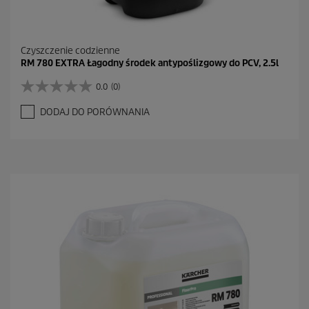
Czyszczenie codzienne
RM 780 EXTRA Łagodny środek antypoślizgowy do PCV, 2.5l
0.0
(0)
0
.
DODAJ DO PORÓWNANIA
0
n
a
5
g
w
i
a
z
d
e
k
.