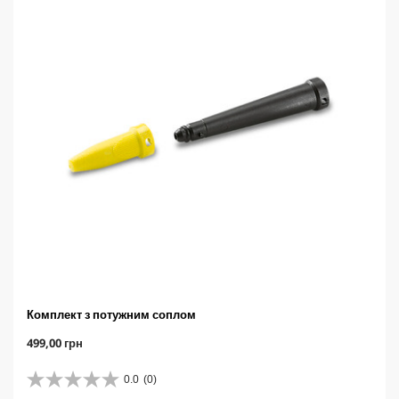
1
в
і
д
г
у
к
Комплект з потужним соплом
C
499,00 грн
u
r
0.0
(0)
0
r