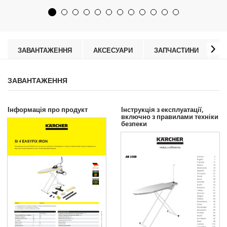
d
о
u
к
c
.
t
p
r
ЗАВАНТАЖЕННЯ
АКСЕСУАРИ
ЗАПЧАСТИНИ
В
i
c
e
ЗАВАНТАЖЕННЯ
Інформація про продукт
Інструкція з експлуатації,
включно з правилами техніки
безпеки