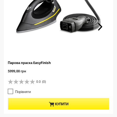
Парова праска EasyFinish
C
5999,00 грн
u
r
0.0
(0)
0
r
.
e
Порівняти
0
n
з
t
5
p
КУПИТИ
з
r
і
o
р