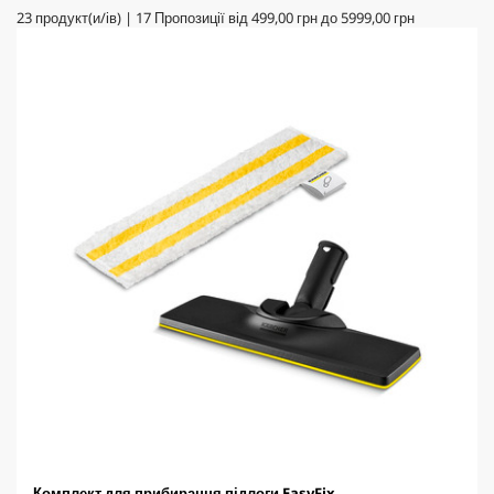
23
продукт(и/ів)
|
17
Пропозиції від
499,00 грн
до
5999,00 грн
Комплект для прибирання підлоги EasyFix