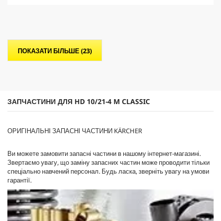
5
з
і
р
о
ПОКАЗАТИ БІЛЬШЕ (23)
к
.
ЗАПЧАСТИНИ ДЛЯ HD 10/21-4 M CLASSIC
ОРИГІНАЛЬНІ ЗАПАСНІ ЧАСТИНИ KÄRCHER
Ви можете замовити запасні частини в нашому інтернет-магазині.
Звертаємо увагу, що заміну запасних частин може проводити тільки
спеціально навчений персонал. Будь ласка, зверніть увагу на умови
гарантії.