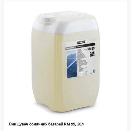
c
.
t
p
r
i
c
e
Очищувач сонячних батарей RM 99, 20л