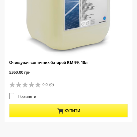
Очищувач сонячних батарей RM 99, 10л
C
5360,00 грн
u
r
0.0
(0)
0
r
.
e
Порівняти
0
n
з
t
5
p
КУПИТИ
з
r
і
o
р
d
о
u
к