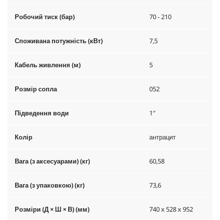
Робочий тиск (бар)
70 - 210
Споживана потужність (кВт)
7,5
Кабель живлення (м)
5
Розмір сопла
052
Підведення води
1″
Колір
антрацит
Вага (з аксесуарами) (кг)
60,58
Вага (з упаковкою) (кг)
73,6
Розміри (Д × Ш × В) (мм)
740 x 528 x 952