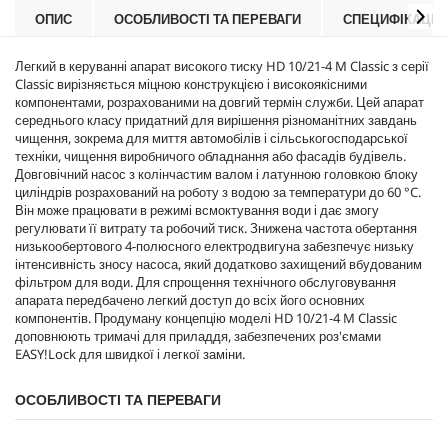
r
ОПИС
ОСОБЛИВОСТІ ТА ПЕРЕВАГИ
СПЕЦИФІКАЦІЇ
i
c
Легкий в керуванні апарат високого тиску HD 10/21-4 M Classic з серії
e
Classic вирізняється міцною конструкцією і високоякісними
компонентами, розрахованими на довгий термін служби. Цей апарат
середнього класу придатний для вирішення різноманітних завдань
чищення, зокрема для миття автомобілів і сільськогосподарської
техніки, чищення виробничого обладнання або фасадів будівель.
Довговічний насос з колінчастим валом і латунною головкою блоку
циліндрів розрахований на роботу з водою за температури до 60 °C.
Він може працювати в режимі всмоктування води і дає змогу
регулювати її витрату та робочий тиск. Знижена частота обертання
низькообертового 4-полюсного електродвигуна забезпечує низьку
інтенсивність зносу насоса, який додатково захищений вбудованим
фільтром для води. Для спрощення технічного обслуговування
апарата передбачено легкий доступ до всіх його основних
компонентів. Продуману концепцію моделі HD 10/21-4 M Classic
доповнюють тримачі для приладдя, забезпечених роз'ємами
EASY!Lock
для швидкої і легкої заміни.
ОСОБЛИВОСТІ ТА ПЕРЕВАГИ