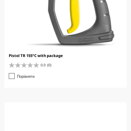
Pistol TR 155°C with package
0.0
(0)
0
.
Порівняти
0
з
5
з
і
р
о
к
.