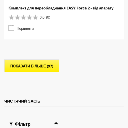
Комплект для переобладнання EASY!Force 2 - від апарату
0.0
(0)
0
.
Порівняти
0
з
5
з
і
р
о
ПОКАЗАТИ БІЛЬШЕ (97)
к
.
ЧИСТЯЧИЙ ЗАСІБ
Фільтр