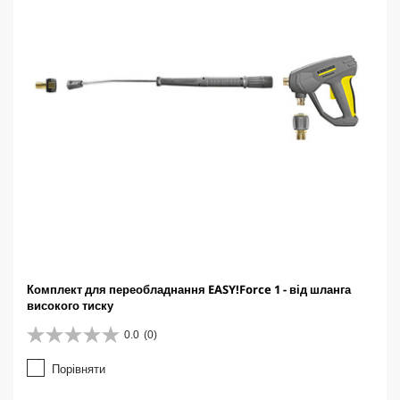
Комплект для переобладнання EASY!Force 1 - від шланга
високого тиску
0.0
(0)
0
.
Порівняти
0
з