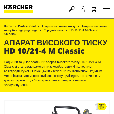
Кошик
Home
Professional
Апарати високого тиску
Апарати високого
тиску без підігріву води
Середній клас
HD 10/21-4 M Classic
13679040
АПАРАТ ВИСОКОГО ТИСКУ
HD 10/21-4 M Classic
Надійний та універсальний апарат високого тиску HD 10/21-4 M
Classic зі сталевою рамою і низькообертовим 4-полюсним
електродвигуном. Оснащений насосом із кривошипно-шатунним
механізмом і латунною голівкою блоку циліндрів, що забезпечує
довгий термін служби апарата і низькі витрати на його
обслуговування.