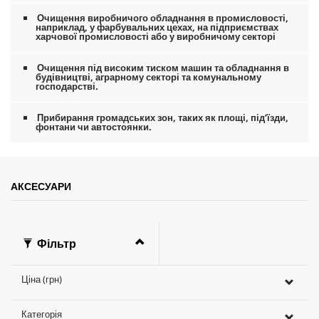
c
Очищення виробничого обладнання в промисловості,
o
наприклад, у фарбувальних цехах, на підприємствах
n
харчової промисловості або у виробничому секторі
d
s
Очищення під високим тиском машин та обладнання в
будівництві, аграрному секторі та комунальному
господарстві.
Прибирання громадських зон, таких як площі, під’їзди,
фонтани чи автостоянки.
АКСЕСУАРИ
Фільтр
Ціна (грн)
Категорія