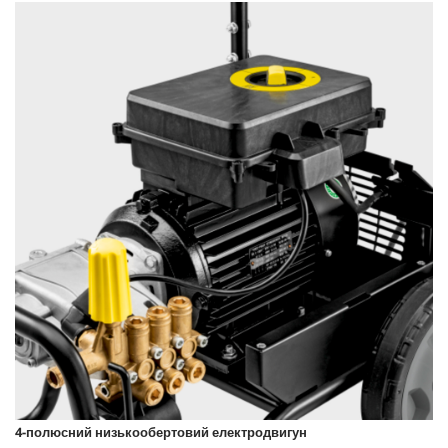
4-полюсний низькообертовий електродвигун