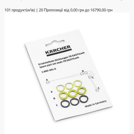
101
продукт(и/ів)
|
20
Пропозиції від
0,00 грн
до
16790,00 грн