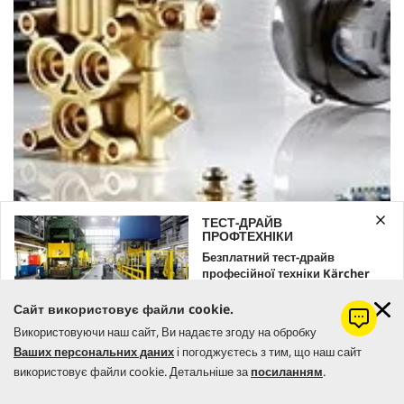
ТЕСТ-ДРАЙВ
ПРОФТЕХНІКИ
Безплатний тест-драйв
професійної техніки Kärcher
Залишайте заявку вже зараз!
Сайт використовує файли cookie.
Використовуючи наш сайт, Ви надаєте згоду на обробку
ЗАМОВИТИ
Ваших персональних даних
і погоджуєтесь з тим, що наш сайт
ПЕРЕЙТИ ДО ПІДБОРУ ЗАПЧАСТИН
використовує файли cookie. Детальніше за
посиланням
.