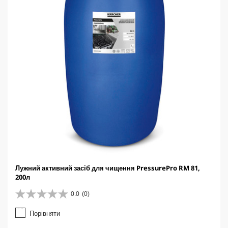
e
Лужний активний засіб для чищення PressurePro RM 81,
200л
0.0
(0)
0
.
Порівняти
0
з