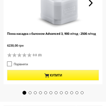
Пінна насадка з балоном Advanced 3, 900 л/год - 2500 л/год
C
6230,00 грн
u
r
0.0
(0)
0
r
.
e
Порівняти
0
n
з
t
5
p
КУПИТИ
з
r
і
o
р
d
о
u
к
c
.
t
p