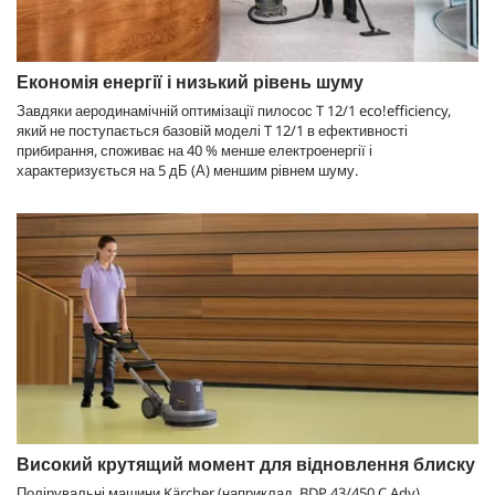
Економія енергії і низький рівень шуму
Завдяки аеродинамічній оптимізації пилосос T 12/1
eco!efficiency
,
який не поступається базовій моделі T 12/1 в ефективності
прибирання, споживає на 40 % менше електроенергії і
характеризується на 5 дБ (А) меншим рівнем шуму.
Високий крутящий момент для відновлення блиску
Полірувальні машини Kärcher (наприклад, BDP 43/450 C Adv)