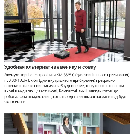
Удобная альтернатива венику и совку
Акумуляторні електровіники KM 35/5 C (для зовнішнього прибирання)
і EB 30/1 Adv
Li-Ion
(для внутрішнього прибирання) прекрасно
справляються з невеликими забрудненнями, що утворюються при
вході в будівлю і у вестибюлі. Компактні, тихі і завжди готові до
роботи, вони швидко очищають тверді та килимові покриття від будь-
якого сміття.