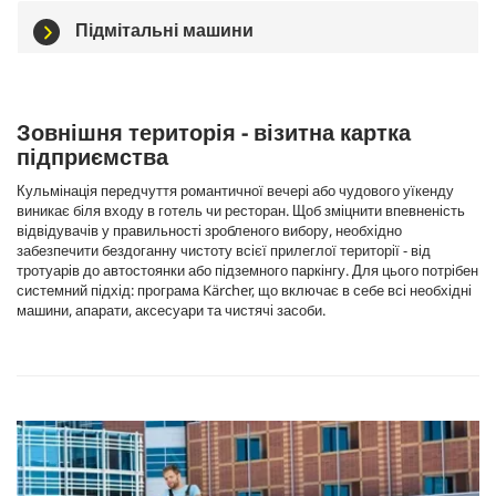
Підмітальні машини
Зовнішня територія - візитна картка
підприємства
Кульмінація передчуття романтичної вечері або чудового уїкенду
виникає біля входу в готель чи ресторан. Щоб зміцнити впевненість
відвідувачів у правильності зробленого вибору, необхідно
забезпечити бездоганну чистоту всієї прилеглої території - від
тротуарів до автостоянки або підземного паркінгу. Для цього потрібен
системний підхід: програма Kärcher, що включає в себе всі необхідні
машини, апарати, аксесуари та чистячі засоби.