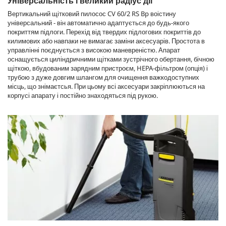
Універсальність і великий радіус дії
Вертикальний щітковий пилосос CV 60/2 RS Bp воістину
універсальний - він автоматично адаптується до будь-якого
покриттям підлоги. Перехід від твердих підлогових покриттів до
килимових або навпаки не вимагає заміни аксесуарів. Простота в
управлінні поєднується з високою маневреністю. Апарат
оснащується циліндричними щітками зустрічного обертання, бічною
щіткою, вбудованим зарядним пристроєм, HEPA-фільтром (опція) і
трубою з дуже довгим шлангом для очищення важкодоступних
місць, що знімаєтсья. При цьому всі аксесуари закріплюються на
корпусі апарату і постійно знаходяться під рукою.