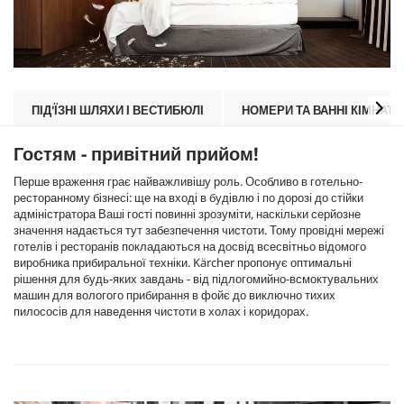
ПІД'ЇЗНІ ШЛЯХИ І ВЕСТИБЮЛІ
НОМЕРИ ТА ВАННІ КІМНАТИ
Гостям - привітний прийом!
Перше враження грає найважливішу роль. Особливо в готельно-
ресторанному бізнесі: ще на вході в будівлю і по дорозі до стійки
адміністратора Ваші гості повинні зрозуміти, наскільки серйозне
значення надається тут забезпечення чистоти. Тому провідні мережі
готелів і ресторанів покладаються на досвід всесвітньо відомого
виробника прибиральної техніки. Kärcher пропонує оптимальні
рішення для будь-яких завдань - від підлогомийно-всмоктувальних
машин для вологого прибирання в фойє до виключно тихих
пилососів для наведення чистоти в холах і коридорах.