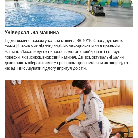
Універсальна машина
Підлогомийно-всмоктувальна машина BR 40/10 C поєднує кілька
функцій: вона миє підлогу подібно однодисковій прибиральній
машині, збирає воду як пилосос вологого прибирання і полірує
поверхні як високошвидкісний натирач. Дві всмоктувальні балки
дозволяють збирати вологу при переміщенні машини як вперед, так і
назад, і висушувати підлогу впритул до стін.