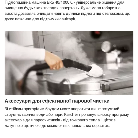
Підлогомийна машина BRS 40/1000 C - універсальне рішення для
очищення будь-яких твердих поверхонь. Дуже мала габаритна
висота дозволяє очищати навіть ділянки підлоги під стелажами, що
дуже важливо для підтримки санітарії.
Аксесуари для ефективної парової чистки
Зі стійким пригорілим брудом може впоратися лише потужний
струмінь гарячої води або пари. Kärcher пропонує широку програму
аксесуарів для пароочисників - від точкового сопла і щіток з
латунною щетиною до комплектів спеціальних серветок.