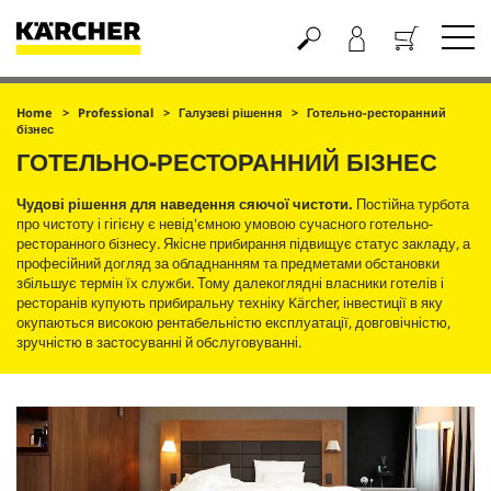
Кошик
Home
Professional
Галузеві рішення
Готельно-ресторанний
бізнес
ГОТЕЛЬНО-РЕСТОРАННИЙ БІЗНЕС
Чудові рішення для наведення сяючої чистоти.
Постійна турбота
про чистоту і гігієну є невід'ємною умовою сучасного готельно-
ресторанного бізнесу. Якісне прибирання підвищує статус закладу, а
професійний догляд за обладнанням та предметами обстановки
збільшує термін їх служби. Тому далекоглядні власники готелів і
ресторанів купують прибиральну техніку Kärcher, інвестиції в яку
окупаються високою рентабельністю експлуатації, довговічністю,
зручністю в застосуванні й обслуговуванні.