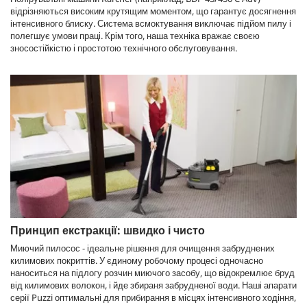
відрізняються високим крутящим моментом, що гарантує досягнення
інтенсивного блиску. Система всмоктування виключає підйом пилу і
полегшує умови праці. Крім того, наша техніка вражає своєю
зносостійкістю і простотою технічного обслуговування.
Принцип екстракції: швидко і чисто
Миючий пилосос - ідеальне рішення для очищення забруднених
килимових покриттів. У єдиному робочому процесі одночасно
наноситься на підлогу розчин миючого засобу, що відокремлює бруд
від килимових волокон, і йде збираня забрудненої води. Наші апарати
серії
Puzzi
оптимальні для прибирання в місцях інтенсивного ходіння,