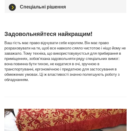
Спеціальні рішення
Задовольняйтеся найкращим!
Ваш гість має право відчувати себе королем. Він має право
розраховувати на те, щоб все навколо сяяло чистотою і ніщо йому не
заважало. Тому техніка, що використовувуєтсья для прибирання в
приміщеннях, зобов'язана задовольняти ряду спеціальних вимог:
вона повинна бути тихою, не кидатися в очі, зручною в
транспортуванні, ергономічною і придатною для застосування в
обмежених умовах. Ці ж властивості значно полегшують роботу з
обладнанням.