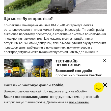
Що може бути простіше?
Компактна і маневрена машина KM 75/40 W гарантує легке і
ретельне очищення площ малих і середніх розмірів. Тяговий привід
виключає перевтому оператора, а ефективна система всмоктування
- поширення навколо пилу. Цю машину можна придбати як з
потужним бензиновим двигуном, так і з малошумним акумуляторним
приводом для прибирання в приміщеннях, причому версія з
електродвигуном може використовуватися навіть для чищення
килимових покриттів.
ТЕСТ-ДРАЙВ
ПРОФТЕХНІКИ
Безплатний тест-драйв
професійної техніки Kärcher
Залишайте заявку вже зараз!
Сайт використовує файли cookie.
Використовуючи наш сайт, Ви надаєте згоду на обробку
ЗАМОВИТИ
Ваших персональних даних
і погоджуєтесь з тим, що наш сайт
використовує файли cookie. Детальніше за
посиланням
.