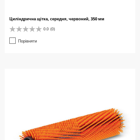
Циліндрична щітка, середня, червоний, 350 мм
0.0
(0)
0
.
Порівняти
0
з
5
з
і
р
о
к
.