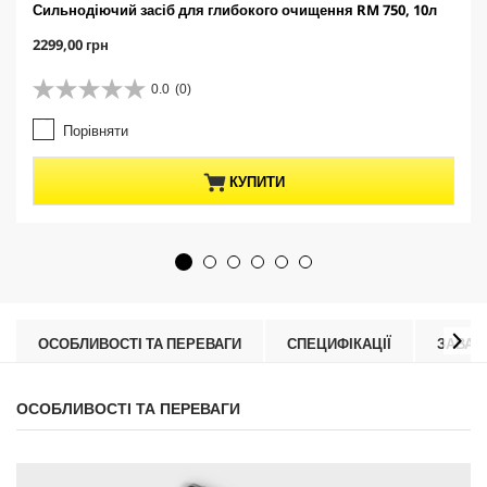
Сильнодіючий засіб для глибокого очищення RM 750, 10л
C
2299,00 грн
u
r
0.0
(0)
0
r
.
e
Порівняти
0
n
з
t
5
p
КУПИТИ
з
r
і
o
р
d
о
u
к
c
.
t
p
r
ОСОБЛИВОСТІ ТА ПЕРЕВАГИ
СПЕЦИФІКАЦІЇ
ЗАВАН
i
c
e
ОСОБЛИВОСТІ ТА ПЕРЕВАГИ