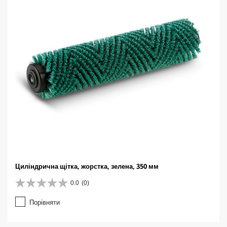
Циліндрична щітка, жорстка, зелена, 350 мм
0.0
(0)
0
.
Порівняти
0
з
5