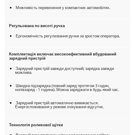
Можливість перевезення у компактних автомобілях.
Регульована по висоті ручка
Ергономічність регулювання ручки за зростом оператора.
Комплектація включає високоефективний вбудований
зарядний пристрій
Зарядний пристрій завжди доступний; зарядка завжди
можлива.
Швидка підзарядка (повний заряд протягом 3 годин,
нопівзаряд - 1 година). Можна заряджати в будь-який час.
Зарядний пристрій автоматично вимикається.
Енергоспоживання у режимі очікування відсутнє.
Технологія роликової щітки
Високий тиск притиску щітки для видалення стійких