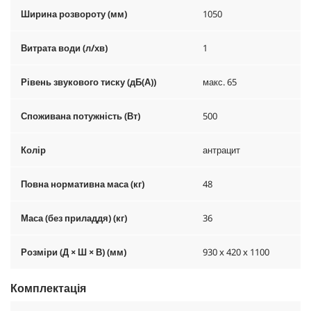
Ширина розвороту (мм)
1050
Витрата води (л/хв)
1
Рівень звукового тиску (дБ(А))
макс. 65
Споживана потужність (Вт)
500
Колір
антрацит
Повна нормативна маса (кг)
48
Маса (без приладдя) (кг)
36
Розміри (Д × Ш × В) (мм)
930 x 420 x 1100
Комплектація