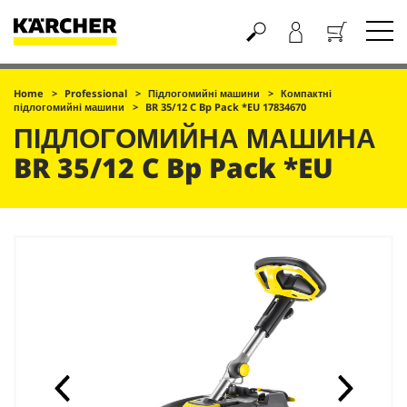
Кошик
Home
Professional
Підлогомийні машини
Компактні
підлогомийні машини
BR 35/12 C Bp Pack *EU 17834670
ПІДЛОГОМИЙНА МАШИНА
BR 35/12 C Bp Pack *EU