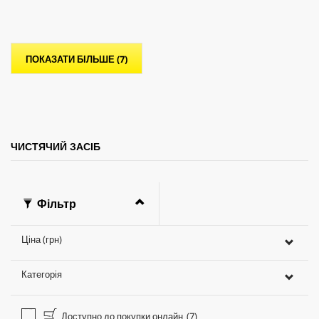
з
і
р
о
ПОКАЗАТИ БІЛЬШЕ (7)
к
.
ЧИСТЯЧИЙ ЗАСІБ
Фільтр
Ціна (грн)
Категорія
Доступно до покупки онлайн
(7)