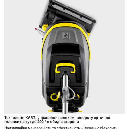
Технологія KART: управління шляхом повороту щіточної
головки на кут до 200 ° в обидві сторони
Надзвичайна маневреність та ефективність – ідеально підходить