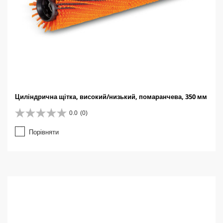
Циліндрична щітка, високий/низький, помаранчева, 350 мм
0.0
(0)
0
.
Порівняти
0
з
5
з
і
р
о
к
.