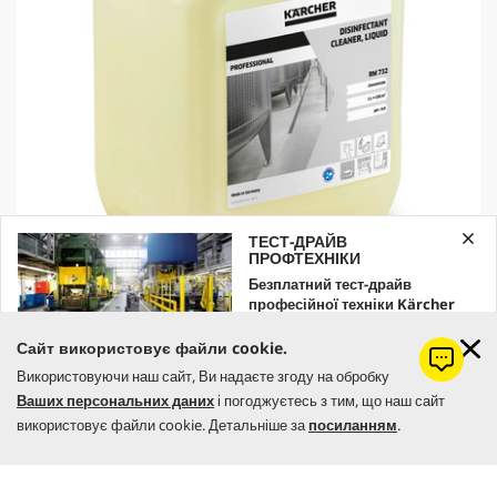
ТЕСТ-ДРАЙВ
ПРОФТЕХНІКИ
Безплатний тест-драйв
професійної техніки Kärcher
Мийний засіб, з дезінфікуючим ефектом, pідка RM 732, 5л
Залишайте заявку вже зараз!
C
1599,00 грн
Сайт використовує файли cookie.
u
Використовуючи наш сайт, Ви надаєте згоду на обробку
r
ЗАМОВИТИ
0.0
(0)
0
Ваших персональних даних
і погоджуєтесь з тим, що наш сайт
r
.
e
використовує файли cookie. Детальніше за
посиланням
.
Порівняти
0
n
з
t
5
p
КУПИТИ
з