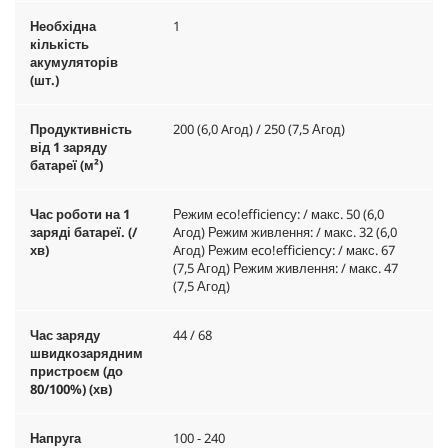
Необхідна
1
кількість
акумуляторів
(шт.)
Продуктивність
200 (6,0 Aгод) / 250 (7,5 Агод)
від 1 заряду
батареї (м²)
Час роботи на 1
Режим eco!еfficiency: / макс. 50 (6,0
заряді батареї. (/
Aгод) Режим живлення: / макс. 32 (6,0
хв)
Aгод) Режим eco!еfficiency: / макс. 67
(7,5 Агод) Режим живлення: / макс. 47
(7,5 Агод)
Час заряду
44 / 68
швидкозарядним
пристроєм (до
80/100%) (хв)
Напруга
100 - 240