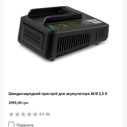
e
Швидкозарядний пристрій для акумулятора 36 В 2,5 А
C
2999,00 грн
u
r
0.0
(0)
0
r
.
e
Порівняти
0