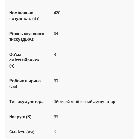
Номінальна
420
потужність (Вт)
Рівень звукового
64
тиску (дБ(А))
Об'єм
3
сміттєзбірника
(л)
Робоча ширина
30
(см)
Тип акумулятора
Зйомний літій-іонний акумулятор
Напруга (В)
36
Ємність (Ач)
6