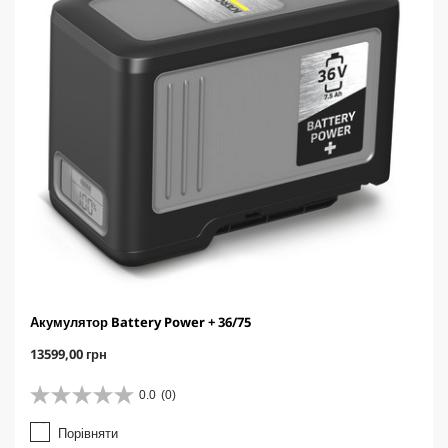
г
e
у
к
Акумулятор Battery Power + 36/75
C
13599,00 грн
u
r
0.0
(0)
0
r
.
e
Порівняти
0
n