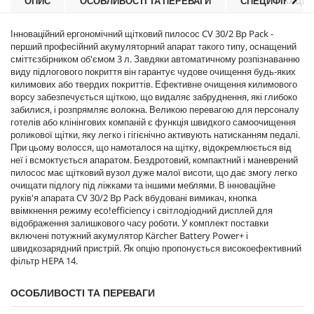
ОПИС
ОСОБЛИВОСТІ ТА ПЕРЕВАГИ
СПЕЦИФІКАЦІЇ
i
c
Інноваційний ергономічний щітковий пилосос CV 30/2 Bp Pack -
e
перший професійний акумуляторний апарат такого типу, оснащений
сміттєзбірником об'ємом 3 л. Завдяки автоматичному розпізнаванню
виду підлогового покриття він гарантує чудове очищення будь-яких
килимових або твердих покриттів. Ефективне очищення килимового
ворсу забезпечується щіткою, що видаляє забруднення, які глибоко
забилися, і розпрямляє волокна. Великою перевагою для персоналу
готелів або клінінгових компаній є функція швидкого самоочищення
роликової щітки, яку легко і гігієнічно активують натисканням педалі.
При цьому волосся, що намоталося на щітку, відокремлюється від
неї і всмоктується апаратом. Бездротовий, компактний і маневрений
пилосос має щітковий вузол дуже малої висоти, що дає змогу легко
очищати підлогу під ліжками та іншими меблями. В інноваційне
руків'я апарата CV 30/2 Bp Pack вбудовані вимикач, кнопка
ввімкнення режиму
eco!efficiency
і світлодіодний дисплей для
відображення залишкового часу роботи. У комплект поставки
включені потужний акумулятор Kärcher Battery Power+ і
швидкозарядний пристрій. Як опцію пропонується високоефективний
фільтр HEPA 14.
ОСОБЛИВОСТІ ТА ПЕРЕВАГИ