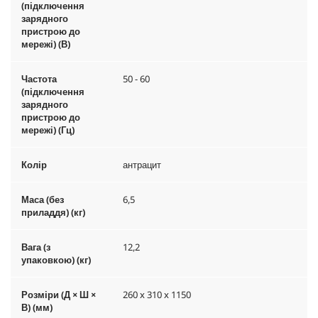
(підключення
зарядного
пристрою до
мережі) (В)
Частота
50 - 60
(підключення
зарядного
пристрою до
мережі) (Гц)
Колір
антрацит
Маса (без
6,5
приладдя) (кг)
Вага (з
12,2
упаковкою) (кг)
Розміри (Д × Ш ×
260 x 310 x 1150
В) (мм)