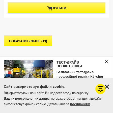
з
t
5
p
КУПИТИ
з
r
і
o
р
d
о
u
к
c
.
t
p
ПОКАЗАТИ БІЛЬШЕ (13)
r
i
c
e
ТЕСТ-ДРАЙВ
ПРОФТЕХНІКИ
ВСІ ПРОДУКТИ, ЩО ПІДХОДЯТЬ ДО АКУМУЛЯТОРА
Безплатний тест-драйв
професійної техніки Kärcher
Залишайте заявку вже зараз!
Сайт використовує файли cookie.
Фільтр
Використовуючи наш сайт, Ви надаєте згоду на обробку
ЗАМОВИТИ
Ваших персональних даних
і погоджуєтесь з тим, що наш сайт
Ціна (грн)
використовує файли cookie. Детальніше за
посиланням
.
Категорія