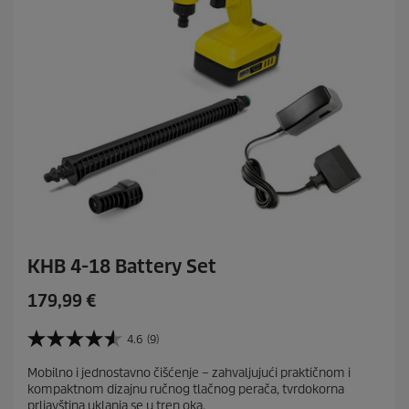
e
n
z
i
j
e
KHB 4-18 Battery Set
C
179,99 €
u
r
4.6
(9)
4
r
.
Mobilno i jednostavno čišćenje – zahvaljujući praktičnom i
e
6
kompaktnom dizajnu ručnog tlačnog perača, tvrdokorna
o
n
prljavština uklanja se u tren oka.