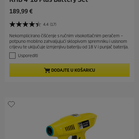
C
189,99 €
u
r
4.4
(17)
4
r
.
Nekomplicirano čišćenje s ručnim visokotlačnim peračem –
e
4
potpuno mobilno zahvaljujući sklopivom spremniku i usisnom
o
n
crijevu te uključuje izmjenjivu bateriju od 18 V i punjač baterija.
d
t
5
Usporediti
p
z
r
v
DODAJTE U KOŠARICU
j
o
e
d
z
u
d
c
i
t
c
e
p
.
r
1
i
7
c
r
e
e
c