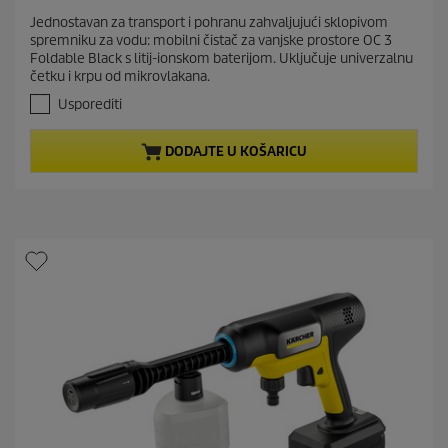
r
.
Jednostavan za transport i pohranu zahvaljujući sklopivom
e
0
spremniku za vodu: mobilni čistač za vanjske prostore OC 3
o
n
Foldable Black s litij-ionskom baterijom. Uključuje univerzalnu
d
t
četku i krpu od mikrovlakana.
5
p
z
Usporediti
r
v
j
o
DODAJTE U KOŠARICU
e
d
z
u
d
c
i
t
c
e
p
.
r
2
i
r
c
e
c
e
e
n
z
i
j
e