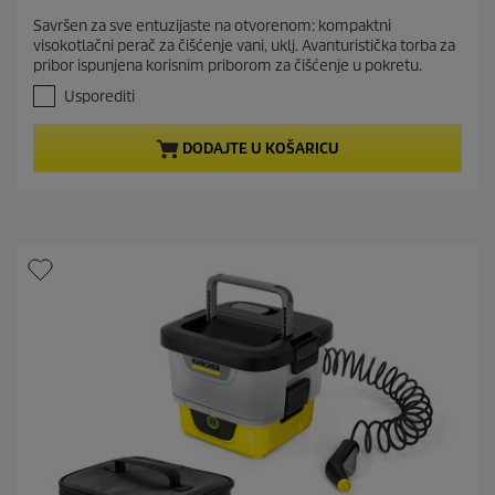
r
.
Savršen za sve entuzijaste na otvorenom: kompaktni
e
9
visokotlačni perač za čišćenje vani, uklj. Avanturistička torba za
o
n
pribor ispunjena korisnim priborom za čišćenje u pokretu.
d
t
5
Usporediti
p
z
r
v
DODAJTE U KOŠARICU
j
o
e
d
z
u
d
c
i
t
c
e
p
.
r
3
i
6
c
r
e
e
c
e
n
z
i
j