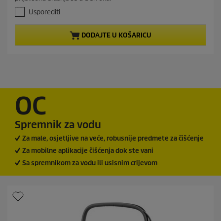
d
t
5
Usporediti
p
z
r
v
DODAJTE U KOŠARICU
j
o
e
d
z
u
d
c
i
t
c
e
p
OC
.
r
9
i
r
Spremnik za vodu
c
e
c
e
Za male, osjetljive na veće, robusnije predmete za čišćenje
e
Za mobilne aplikacije čišćenja dok ste vani
n
z
Sa spremnikom za vodu ili usisnim crijevom
i
j
e