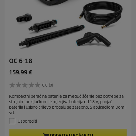
j
e
OC 6-18
C
159,99 €
u
r
0.0
(0)
0
r
.
Kompaktni perač na baterije za međučišćenje bez potrebe za
e
0
strujnim priključkom. Izmjenjiva baterija od 18 V, punjač
o
n
baterija i usisno crijevo prodaju se zasebno. S aplikacijom Dom i
d
t
vrt.
5
p
z
Usporediti
r
v
j
o
DODAJTE U KOŠARICU