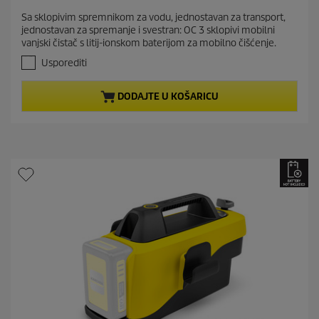
r
.
Sa sklopivim spremnikom za vodu, jednostavan za transport,
e
9
jednostavan za spremanje i svestran: OC 3 sklopivi mobilni
o
n
vanjski čistač s litij-ionskom baterijom za mobilno čišćenje.
d
t
5
Usporediti
p
z
r
v
DODAJTE U KOŠARICU
j
o
e
d
z
u
d
c
i
t
c
e
p
.
r
1
i
0
c
7
r
e
e
c
e
n
z
i