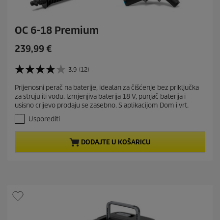
OC 6-18 Premium
C
239,99 €
u
r
3.9
(12)
3
r
.
Prijenosni perač na baterije, idealan za čišćenje bez priključka
e
9
za struju ili vodu. Izmjenjiva baterija 18 V, punjač baterija i
o
n
usisno crijevo prodaju se zasebno. S aplikacijom Dom i vrt.
d
t
5
Usporediti
p
z
r
v
DODAJTE U KOŠARICU
j
o
e
d
z
u
d
c
i
t
c
e
p
.
r
1