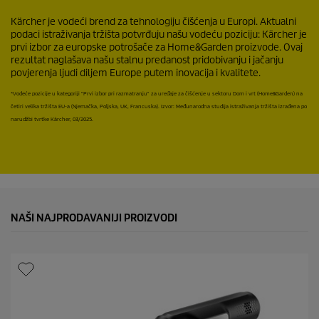
Kärcher je vodeći brend za tehnologiju čišćenja u Europi. Aktualni
podaci istraživanja tržišta potvrđuju našu vodeću poziciju: Kärcher je
prvi izbor za europske potrošače za Home&Garden proizvode. Ovaj
rezultat naglašava našu stalnu predanost pridobivanju i jačanju
povjerenja ljudi diljem Europe putem inovacija i kvalitete.
*Vodeće pozicije u kategoriji "Prvi izbor pri razmatranju" za uređaje za čišćenje u sektoru Dom i vrt (Home&Garden) na
četiri velika tržišta EU-a (Njemačka, Poljska, UK, Francuska). Izvor: Međunarodna studija istraživanja tržišta izrađena po
narudžbi tvrtke Kärcher, 03/2025.
NAŠI NAJPRODAVANIJI PROIZVODI