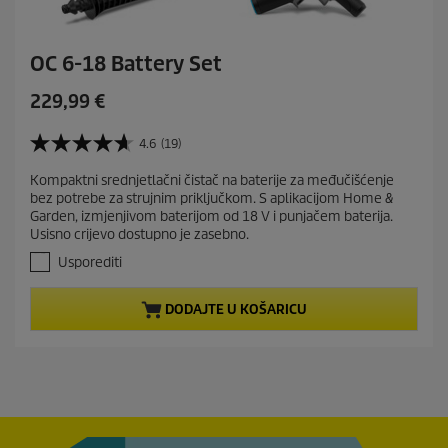
OC 6-18 Battery Set
C
229,99 €
u
r
4.6
(19)
4
r
.
Kompaktni srednjetlačni čistač na baterije za međučišćenje
e
6
bez potrebe za strujnim priključkom. S aplikacijom Home &
o
n
Garden, izmjenjivom baterijom od 18 V i punjačem baterija.
d
t
Usisno crijevo dostupno je zasebno.
5
p
z
Usporediti
r
v
j
o
DODAJTE U KOŠARICU
e
d
z
u
d
c
i
t
c
e
p
.
r
1