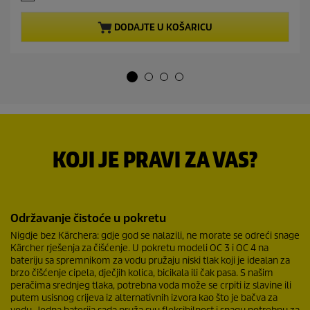
n
o
t
d
p
DODAJTE U KOŠARICU
5
r
z
o
v
d
j
u
e
c
z
t
d
p
i
r
c
i
e
c
KOJI JE PRAVI ZA VAS?
.
e
2
1
r
e
Održavanje čistoće u pokretu
c
Nigdje bez Kärchera: gdje god se nalazili, ne morate se odreći snage
e
Kärcher rješenja za čišćenje. U pokretu modeli OC 3 i OC 4 na
n
bateriju sa spremnikom za vodu pružaju niski tlak koji je idealan za
z
brzo čišćenje cipela, dječjih kolica, bicikala ili čak pasa. S našim
i
peračima srednjeg tlaka, potrebna voda može se crpiti iz slavine ili
j
putem usisnog crijeva iz alternativnih izvora kao što je bačva za
e