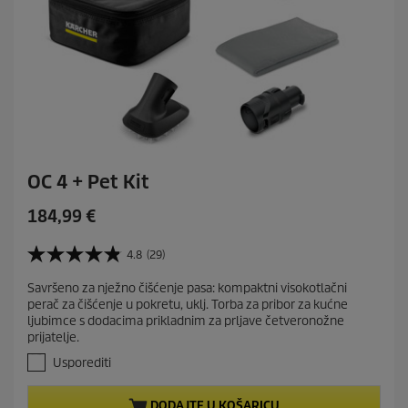
e
OC 4 + Pet Kit
C
184,99 €
u
r
4.8
(29)
4
r
.
Savršeno za nježno čišćenje pasa: kompaktni visokotlačni
e
8
perač za čišćenje u pokretu, uklj. Torba za pribor za kućne
o
n
ljubimce s dodacima prikladnim za prljave četveronožne
d
t
prijatelje.
5
p
z
Usporediti
r
v
j
o
DODAJTE U KOŠARICU