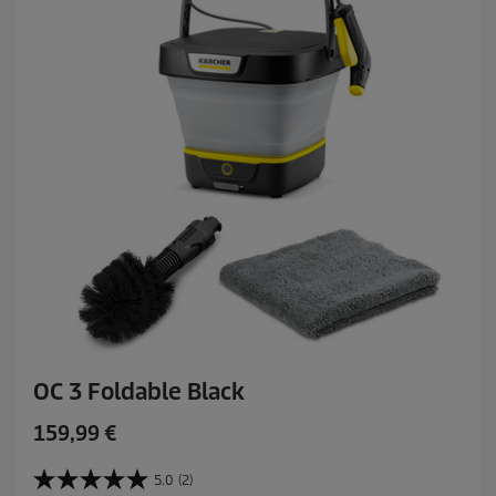
OC 3 Foldable Black
C
159,99 €
u
r
5.0
(2)
5