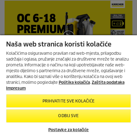
Naša web stranica koristi kolačiće
Kolačićima osiguravamo pravilan rad web-mjesta, prilagodbu
sadržaja i oglasa, pružanje značajki za društvene mreže te analizu
prometa. Informacije o načinu na koji upotrebljavate naše web-
mjesto dijelimo s partnerima za društvene mreže, oglašavanje i
OC HANDHELD COMPACT
0
ZA SAMO 1€ UZ KUPNJU WD 7
analitiku. Kako bi saznali više o korištenju kolačića na ovoj web
Čisto. Svugdje. Uvijek.
s
CONTROL!
stranici, molimo pogledajte
Politika kolačića
.
Zaštita podataka
e
Nema utičnice ni slavine na vidiku, a bicikli ili vrtni namještaj trebaju
Uz kupnju
WD 7 Control
mokro-
Impresum
c
brzo čišćenje kako bi im se vratio WOW osjećaj? Uz OC 6-18
suhog usisavača, ručni čistač
OC
o
Premium Battery Set to je sasvim jednostavno.
Handheld Compact
za
samo 1€.
n
PRIHVATITE SVE KOLAČIĆE
d
Vrijedi od
20.7.2026.
do
s
15.8.2026.
o
ODBIJ SVE
Mobilni čistač
f
0
Sa snažnom izmjenjivom Kärcher baterijom od 18 V i kolicima za
POGLEDAJ PONUDU
s
Postavke za kolačiće
vodu od 12 litara, ima sve što je potrebno za učinkovito čišćenje
e
srednjim tlakom. Zahvaljujući vrlo pametnom priključku za crijevo,