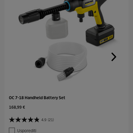
OC 7-18 Handheld Battery Set
C
168,99 €
u
r
4.9
(21)
4
r
.
e
Usporediti
9