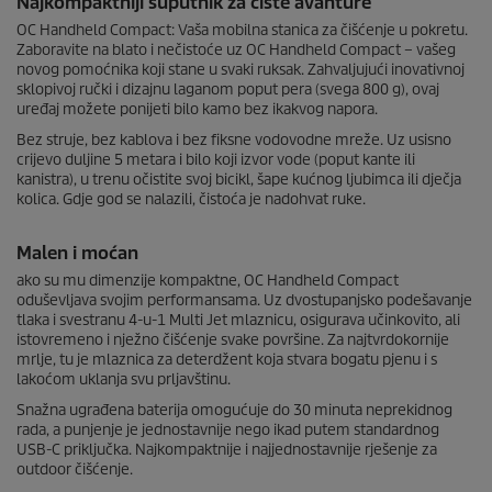
Najkompaktniji suputnik za čiste avanture
s
e
OC Handheld Compact: Vaša mobilna stanica za čišćenje u pokretu.
c
Zaboravite na blato i nečistoće uz OC Handheld Compact – vašeg
o
novog pomoćnika koji stane u svaki ruksak. Zahvaljujući inovativnoj
n
sklopivoj ručki i dizajnu laganom poput pera (svega 800 g), ovaj
d
uređaj možete ponijeti bilo kamo bez ikakvog napora.
s
o
Bez struje, bez kablova i bez fiksne vodovodne mreže. Uz usisno
f
crijevo duljine 5 metara i bilo koji izvor vode (poput kante ili
0
kanistra), u trenu očistite svoj bicikl, šape kućnog ljubimca ili dječja
s
kolica. Gdje god se nalazili, čistoća je nadohvat ruke.
e
c
o
Malen i moćan
n
d
ako su mu dimenzije kompaktne, OC Handheld Compact
s
oduševljava svojim performansama. Uz dvostupanjsko podešavanje
tlaka i svestranu 4-u-1 Multi Jet mlaznicu, osigurava učinkovito, ali
istovremeno i nježno čišćenje svake površine. Za najtvrdokornije
mrlje, tu je mlaznica za deterdžent koja stvara bogatu pjenu i s
lakoćom uklanja svu prljavštinu.
Snažna ugrađena baterija omogućuje do 30 minuta neprekidnog
rada, a punjenje je jednostavnije nego ikad putem standardnog
USB-C priključka. Najkompaktnije i najjednostavnije rješenje za
outdoor čišćenje.