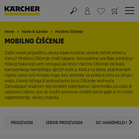
Košarica
Lista želja
Home
Home & Garden
Mobilno čišćenje
MOBILNO ČIŠĆENJE
Zašto nositi prljavštinu okolo kada možete stvoriti WOW efekt u
trenu? Mobilno čišćenje znači lagane, kompaktne uređaje srednjeg i
niskog tlaka koji vam omogućuju brzo i nježno čišćenje bicikala,
kamperskog namještaja, dječjih kolica, kolica za bebe, planinarskih
cipela, pasa i još mnogo toga, bez potrebe za priključcima za struju i
vodu. Usred ničega ili jednostavno brzo čišćenje kod kuće.
Zahvaljujući snažnim litij-ionskim baterijama i spremniku za vodu ili
usisnom crijevu, sve se može ponovno očistiti tamo gdje je to često
najpotrebnije: na licu mjesta.
PROIZVODI
IZBOR PROIZVODA
OC HANDHELD COMP