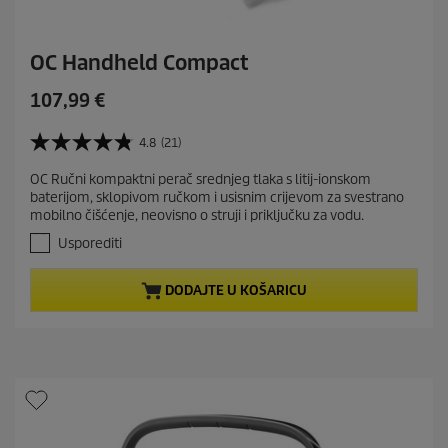
OC Handheld Compact
C
107,99 €
u
r
4.8
(21)
4
r
.
OC Ručni kompaktni perač srednjeg tlaka s litij-ionskom
e
8
baterijom, sklopivom ručkom i usisnim crijevom za svestrano
o
n
mobilno čišćenje, neovisno o struji i priključku za vodu.
d
t
5
Usporediti
p
z
r
v
DODAJTE U KOŠARICU
j
o
e
d
z
u
d
c
i
t
c
e
p
.
r
2