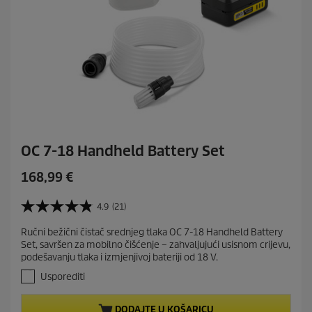
OC 7-18 Handheld Battery Set
C
168,99 €
u
r
4.9
(21)
4
r
.
Ručni bežični čistač srednjeg tlaka OC 7-18 Handheld Battery
e
9
Set, savršen za mobilno čišćenje – zahvaljujući usisnom crijevu,
o
n
podešavanju tlaka i izmjenjivoj bateriji od 18 V.
d
t
5
Usporediti
p
z
r
v
DODAJTE U KOŠARICU