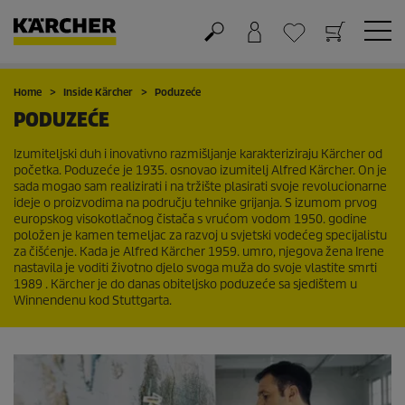
Košarica
Lista želja
Home
Inside Kärcher
Poduzeće
PODUZEĆE
Izumiteljski duh i inovativno razmišljanje karakteriziraju Kärcher od
početka. Poduzeće je 1935. osnovao izumitelj Alfred Kärcher. On je
sada mogao sam realizirati i na tržište plasirati svoje revolucionarne
ideje o proizvodima na području tehnike grijanja. S izumom prvog
europskog visokotlačnog čistača s vrućom vodom 1950. godine
položen je kamen temeljac za razvoj u svjetski vodećeg specijalistu
za čišćenje. Kada je Alfred Kärcher 1959. umro, njegova žena Irene
nastavila je voditi životno djelo svoga muža do svoje vlastite smrti
1989 . Kärcher je do danas obiteljsko poduzeće sa sjedištem u
Winnendenu kod Stuttgarta.