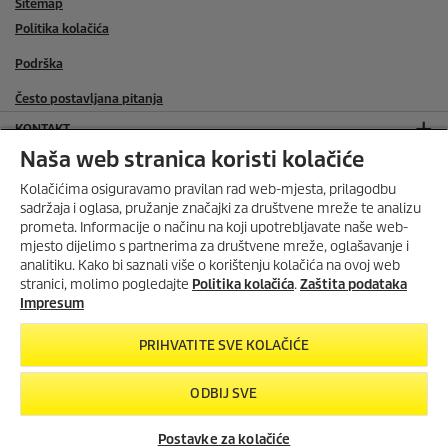
Sitemap
Politika kolačića
Podrška
Često postavljana pitanja
KONTAKT
Naša web stranica koristi kolačiće
SERVIS
Kolačićima osiguravamo pravilan rad web-mjesta, prilagodbu
SOCIAL MEDIA
sadržaja i oglasa, pružanje značajki za društvene mreže te analizu
prometa. Informacije o načinu na koji upotrebljavate naše web-
ONLINE TRGOVINA
mjesto dijelimo s partnerima za društvene mreže, oglašavanje i
ISKORISTI DO 30%
analitiku. Kako bi saznali više o korištenju kolačića na ovoj web
POPUSTA U KOLOVOZU
stranici, molimo pogledajte
Politika kolačića
.
Zaštita podataka
ONLINE TRGOVINA KONTAKT
Do
30% popusta
na odabrane
Impresum
Home & Garden uređaje
i
20%
NAČINI PLAĆANJA
popusta
na
dodatke
za
PRIHVATITE SVE KOLAČIĆE
višenamjenske usisavače
.
BESPLATNA DOSTAVA ZA SVE ONLINE NARUDŽBE IZNAD 100 EURA
Vrijedi od
1.8.2026. do 31.8.2026.
ODBIJ SVE
PROVJERI PONUDU
Postavke za kolačiće