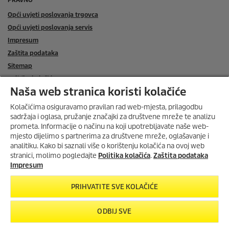
Opći uvjeti poslovanja trgovca
Opći uvjeti poslovanja servis
Impresum
Zaštita podataka
Sitemap
Politika kolačića
Naša web stranica koristi kolačiće
Podrška
Kolačićima osiguravamo pravilan rad web-mjesta, prilagodbu
Često postavljana pitanja
sadržaja i oglasa, pružanje značajki za društvene mreže te analizu
prometa. Informacije o načinu na koji upotrebljavate naše web-
KONTAKT
mjesto dijelimo s partnerima za društvene mreže, oglašavanje i
ISKORISTI DO 30%
analitiku. Kako bi saznali više o korištenju kolačića na ovoj web
SERVIS
POPUSTA U KOLOVOZU
stranici, molimo pogledajte
Politika kolačića
.
Zaštita podataka
Do
30% popusta
na odabrane
SOCIAL MEDIA
Impresum
Home & Garden uređaje
i
20%
popusta
na
dodatke
za
ONLINE TRGOVINA
PRIHVATITE SVE KOLAČIĆE
višenamjenske usisavače
.
Vrijedi od
1.8.2026. do 31.8.2026.
ONLINE TRGOVINA KONTAKT
ODBIJ SVE
PROVJERI PONUDU
NAČINI PLAĆANJA