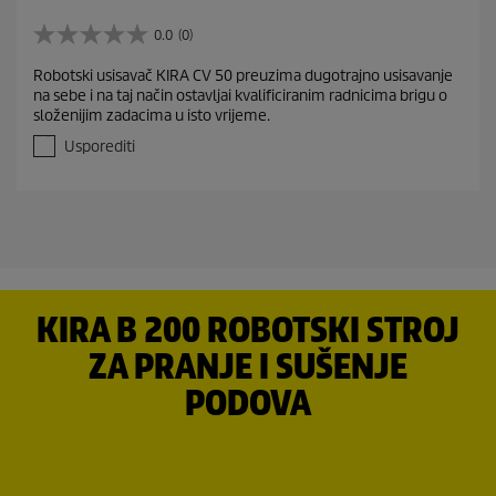
0.0
(0)
0
.
Robotski usisavač KIRA CV 50 preuzima dugotrajno usisavanje
0
na sebe i na taj način ostavljai kvalificiranim radnicima brigu o
o
složenijim zadacima u isto vrijeme.
d
5
Usporediti
z
v
j
e
z
d
i
c
KIRA B 200 ROBOTSKI STROJ
e
.
ZA PRANJE I SUŠENJE
PODOVA