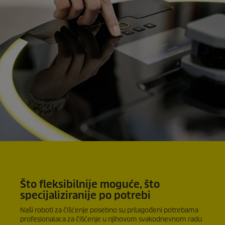
Što fleksibilnije moguće, što
specijaliziranije po potrebi
Naši roboti za čišćenje posebno su prilagođeni potrebama
profesionalaca za čišćenje u njihovom svakodnevnom radu