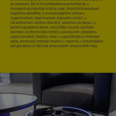
su svestrani, što ih čini prikladnima za korištenje u
transportnoj industriji (zračne luke, željeznički kolodvori,
logistička skladišta), u maloprodajnom sektoru
(supermarketi, hipermarketi, trgovački centri), u
zdravstvenom sektoru (bolnice, ustanove za njegu), u
javnim zgradama (škole, sveučilišta, muzeji, sportske
dvorane, konferencijski centri), u poslovnim zgradama
(ulazni prostori, hodnici, sobe), u ugostiteljstvu (hotelske
sobe, predvorja, hotelski hodnici) i, naravno, u industrijskim
okruženjima za čišćenje proizvodnih i proizvodnih hala.