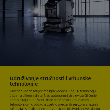
Udruživanje stručnosti i vrhunske
tehnologije
Kärcher već desetljećima igra vodeću ulogu u tehnologiji
čišćenja diljem svijeta. Naši autonomni strojevi za čišćenje
kombiniraju punu širinu naše stručnosti s vrhunskom
tehnologijom u obliku izuzetno preciznih senzora, snažnih
računala i sofisticiranog softvera kako bi stvorili nove, visoko