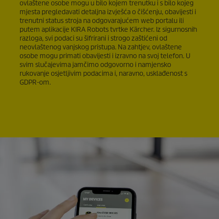
ovlaštene osobe mogu u bilo kojem trenutku i s bilo kojeg
mjesta pregledavati detaljna izvješća o čišćenju, obavijesti i
trenutni status stroja na odgovarajućem web portalu ili
putem aplikacije KIRA Robots tvrtke Kärcher. Iz sigurnosnih
razloga, svi podaci su šifrirani i strogo zaštićeni od
neovlaštenog vanjskog pristupa. Na zahtjev, ovlaštene
osobe mogu primati obavijesti i izravno na svoj telefon. U
svim slučajevima jamčimo odgovorno i namjensko
rukovanje osjetljivim podacima i, naravno, usklađenost s
GDPR-om.