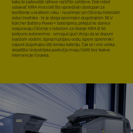
kako bi zadovoljili njihove različite zahtjeve. Dok robot
usisavač KIRA mora biti što upravljiviji i dostupan za
korištenje u kratkom roku - na primjer pri čišćenju hotelskih
soba i hodnika - te je stoga opremljen dugotrajnim 36 V
Kärcher Battery Power+ baterijama, priključne stanice
osiguravaju čišćenje s robotom za ribanje KIRA B 50
potpuno autonomno - omogućujući stroju da se dopuni
svježom vodom, isprazni prljavu vodu, ispere spremnik i
napuni dugotrajnu litij-ionsku bateriju. Čak se i vrlo velika
skladišta i industrijska područja mogu čistiti bez ikakve
intervencije čovjeka.