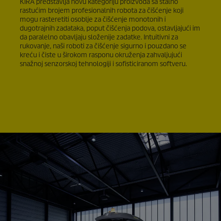
KIRA predstavlja novu kategoriju proizvoda sa stalno
rastućim brojem profesionalnih robota za čišćenje koji
mogu rasteretiti osoblje za čišćenje monotonih i
dugotrajnih zadataka, poput čišćenja podova, ostavljajući im
da paralelno obavljaju složenije zadatke. Intuitivni za
rukovanje, naši roboti za čišćenje sigurno i pouzdano se
kreću i čiste u širokom rasponu okruženja zahvaljujući
snažnoj senzorskoj tehnologiji i sofisticiranom softveru.