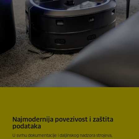
Najmodernija povezivost i zaštita
podataka
U svrhu dokumentacije i daljinskog nadzora strojeva,