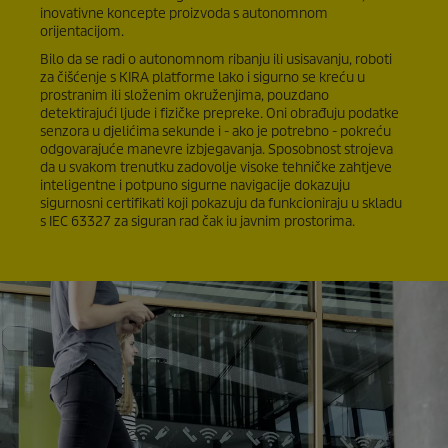
inovativne koncepte proizvoda s autonomnom
orijentacijom.
Bilo da se radi o autonomnom ribanju ili usisavanju, roboti
za čišćenje s KIRA platforme lako i sigurno se kreću u
prostranim ili složenim okruženjima, pouzdano
detektirajući ljude i fizičke prepreke. Oni obrađuju podatke
senzora u djelićima sekunde i - ako je potrebno - pokreću
odgovarajuće manevre izbjegavanja. Sposobnost strojeva
da u svakom trenutku zadovolje visoke tehničke zahtjeve
inteligentne i potpuno sigurne navigacije dokazuju
sigurnosni certifikati koji pokazuju da funkcioniraju u skladu
s IEC 63327 za siguran rad čak iu javnim prostorima.