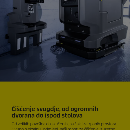
Čišćenje svugdje, od ogromnih
dvorana do ispod stolova
Od velikih površina do skučenih, pa čak i zatrpanih prostora.
Ovisno o dizajnu i primjeni, naši roboti za čišćenje izuzetno