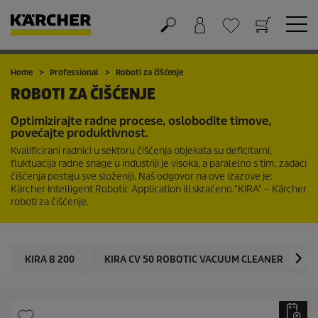
Košarica
Lista želja
Home
Professional
Roboti za čišćenje
ROBOTI ZA ČIŠĆENJE
Optimizirajte radne procese, oslobodite timove,
povećajte produktivnost.
Kvalificirani radnici u sektoru čišćenja objekata su deficitarni,
fluktuacija radne snage u industriji je visoka, a paralelno s tim, zadaci
čišćenja postaju sve složeniji. Naš odgovor na ove izazove je:
Kärcher Intelligent Robotic Application ili skraćeno "KIRA" – Kärcher
roboti za čišćenje.
KIRA B 200
KIRA CV 50 ROBOTIC VACUUM CLEANER