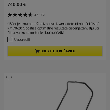
C
740,00 €
u
r
4.5
(13)
4
r
.
Čišćenje s malo prašine iznutra i izvana: fleksibilni ručni čistač
e
5
KM 70/20 C postiže optimalne rezultate čišćenja zahvaljujući
o
n
filtru, valjku za metenje i bočnoj četki.
d
t
5
Usporediti
p
z
r
v
DODAJTE U KOŠARICU
j
o
e
d
z
u
d
c
i
t
c
e
p
.
r
1
i
3
c
r
e
e
c
e