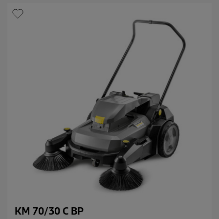
t
c
e
p
.
r
i
c
e
KM 70/30 C BP