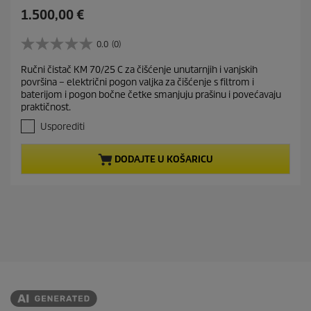
C
1.500,00 €
u
r
0.0
(0)
0
r
.
Ručni čistač KM 70/25 C za čišćenje unutarnjih i vanjskih
e
0
površina – električni pogon valjka za čišćenje s filtrom i
o
n
baterijom i pogon bočne četke smanjuju prašinu i povećavaju
d
t
praktičnost.
5
p
z
Usporediti
r
v
j
o
DODAJTE U KOŠARICU
e
d
z
u
d
c
i
t
c
e
p
.
r
i
c
e