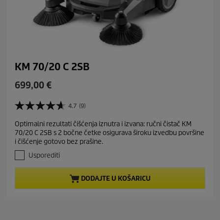
KM 70/20 C 2SB
C
699,00 €
u
r
4.7
(9)
4
r
.
Optimalni rezultati čišćenja iznutra i izvana: ručni čistač KM
e
7
70/20 C 2SB s 2 bočne četke osigurava široku izvedbu površine
o
n
i čišćenje gotovo bez prašine.
d
t
5
Usporediti
p
z
r
v
DODAJTE U KOŠARICU
j
o
e
d
z
u
d
c
i