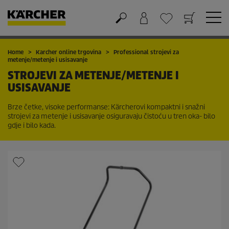
Košarica
Lista želja
Home
Karcher online trgovina
Professional strojevi za
metenje/metenje i usisavanje
STROJEVI ZA METENJE/METENJE I
USISAVANJE
Brze četke, visoke performanse: Kärcherovi kompaktni i snažni
strojevi za metenje i usisavanje osiguravaju čistoću u tren oka- bilo
gdje i bilo kada.