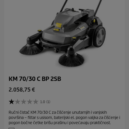
n
z
i
j
e
KM 70/30 C BP 2SB
C
2.058,75 €
u
r
1.0
(1)
1
r
.
Ručni čistač KM 70/30 C za čišćenje unutarnjih i vanjskih
e
0
površina – filtar s usisom, baterijski el. pogon valjka za čišćenje i
o
n
pogon bočne četke brišu prašinu i povećavaju praktičnost.
d
t