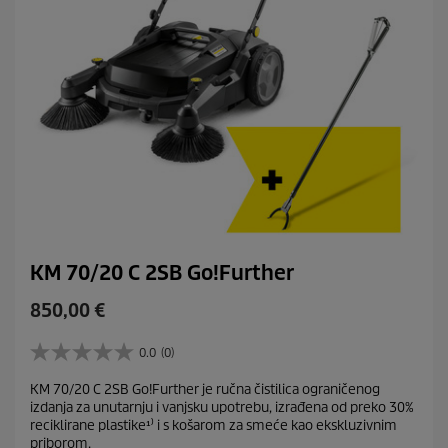
KM 70/20 C 2SB Go!Further
C
850,00 €
u
r
0.0
(0)
0
r
.
KM 70/20 C 2SB Go!Further je ručna čistilica ograničenog
e
0
izdanja za unutarnju i vanjsku upotrebu, izrađena od preko 30%
o
n
reciklirane plastike¹⁾ i s košarom za smeće kao ekskluzivnim
d
t
priborom.