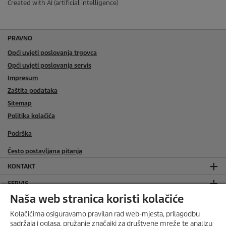
Created with AI (artificial intelligence)
PRAVNO
Opći uvjeti poslovanja trgovca
Opći uvjeti poslovanja servis
Impresum
Zaštita podataka
Sitemap
Politika kolačića
Podrška
Često postavljana pitanja
KONTAKT
SERVIS
Naša web stranica koristi kolačiće
SOCIAL MEDIA
Kolačićima osiguravamo pravilan rad web-mjesta, prilagodbu
ONLINE TRGOVINA
sadržaja i oglasa, pružanje značajki za društvene mreže te analizu