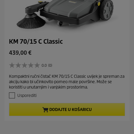
KM 70/15 C Classic
C
439,00 €
u
r
0.0
(0)
0
r
.
Kompaktni ručni čistač KM 70/15 C Classic uvijek je spreman za
e
0
akciju kako bi učinkovito pomeo male površine. Može se
o
n
koristiti u unutarnjim i vanjskim prostorima.
d
t
5
Usporediti
p
z
r
v
DODAJTE U KOŠARICU
j
o
e
d
z
u
d
c
i