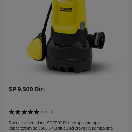
e
n
z
i
j
e
SP 9.500 Dirt
5.0
(21)
5
.
Robusna i pouzdana: SP 9500 Dirt potopna pumpa s
0
kapacitetom do 9500 l/h uključujući plovak je kompaktna
o