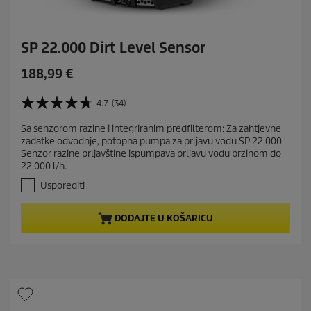
SP 22.000 Dirt Level Sensor
C
188,99 €
u
r
4.7
(34)
4
r
.
Sa senzorom razine i integriranim predfilterom: Za zahtjevne
e
7
zadatke odvodnje, potopna pumpa za prljavu vodu SP 22.000
o
n
Senzor razine prljavštine ispumpava prljavu vodu brzinom do
d
t
22.000 l/h.
5
p
z
Usporediti
r
v
j
o
DODAJTE U KOŠARICU
e
d
z
u
d
c
i
t
c
e
p
.
r
3