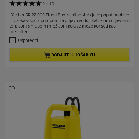
r
5.0
(7)
5
r
.
Kärcher SP 22.000 Flood Box za hitne slučajeve poput poplave
e
0
ili visoka voda: S pumpom za prljavu vodu, platnenim crijevom i
o
n
torbicom s grubom mrežicom koja se može koristiti kao
d
t
predfilter.
5
p
z
Usporediti
r
v
j
o
DODAJTE U KOŠARICU
e
d
z
u
d
c
i
t
c
e
p
.
r
7
i
r
c
e
c
e
e
n
z
i