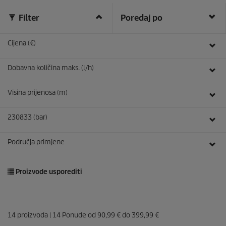
.
r
5
Filter
Poredaj po
i
4
c
r
e
e
Cijena (€)
c
e
Dobavna količina maks. (l/h)
n
z
i
Visina prijenosa (m)
j
e
230833 (bar)
Područja primjene
Proizvode usporediti
14
proizvoda |
14
Ponude od
90,99 €
do
399,99 €