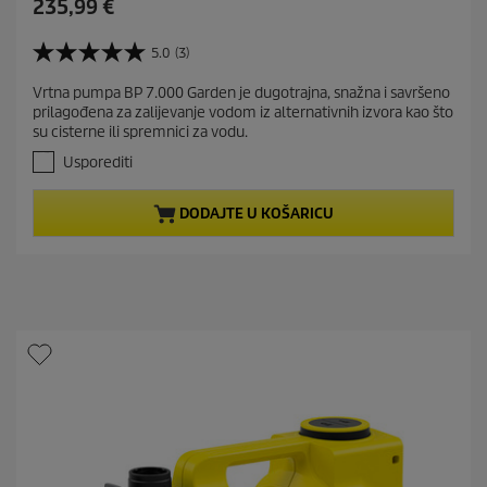
C
235,99 €
u
r
5.0
(3)
5
r
.
Vrtna pumpa BP 7.000 Garden je dugotrajna, snažna i savršeno
e
0
prilagođena za zalijevanje vodom iz alternativnih izvora kao što
o
n
su cisterne ili spremnici za vodu.
d
t
5
Usporediti
p
z
r
v
DODAJTE U KOŠARICU
j
o
e
d
z
u
d
c
i
t
c
e
p
.
r
3
i
r
c
e
c
e
e
n