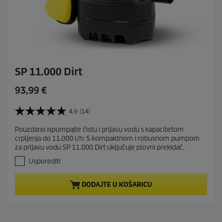
SP 11.000 Dirt
C
93,99 €
u
r
4.9
(14)
4
r
.
Pouzdano ispumpajte čistu i prljavu vodu s kapacitetom
e
9
crpljenja do 11.000 l/h: S kompaktnom i robusnom pumpom
o
n
za prljavu vodu SP 11.000 Dirt uključuje plovni prekidač.
d
t
5
Usporediti
p
z
r
v
DODAJTE U KOŠARICU
j
o
e
d
z
u
d
c