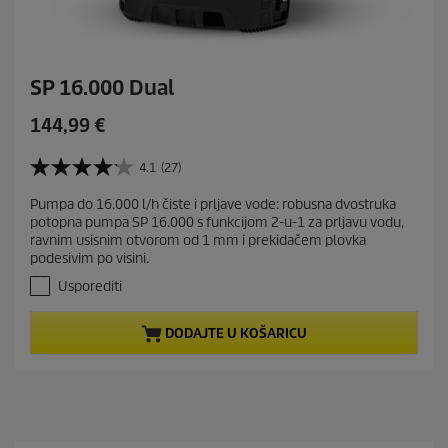
SP 16.000 Dual
C
144,99 €
u
r
4.1
(27)
4
r
.
Pumpa do 16.000 l/h čiste i prljave vode: robusna dvostruka
e
1
potopna pumpa SP 16.000 s funkcijom 2-u-1 za prljavu vodu,
o
n
ravnim usisnim otvorom od 1 mm i prekidačem plovka
d
t
podesivim po visini.
5
p
z
Usporediti
r
v
j
o
DODAJTE U KOŠARICU
e
d
z
u
d
c
i
t
c
e
p
.