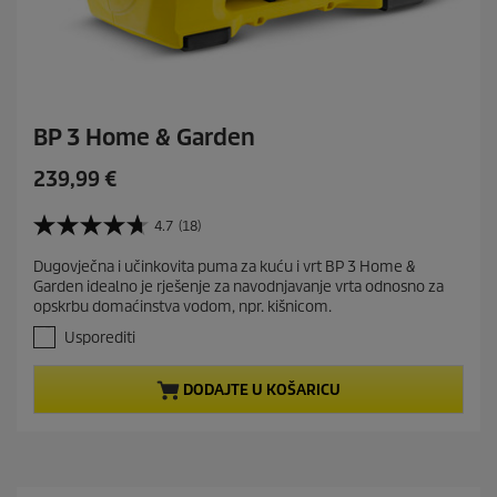
BP 3 Home & Garden
C
239,99 €
u
r
4.7
(18)
4
r
.
Dugovječna i učinkovita puma za kuću i vrt BP 3 Home &
e
7
Garden idealno je rješenje za navodnjavanje vrta odnosno za
o
n
opskrbu domaćinstva vodom, npr. kišnicom.
d
t
5
Usporediti
p
z
r
v
DODAJTE U KOŠARICU
j
o
e
d
z
u
d
c
i
t
c