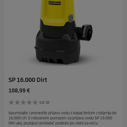
z
i
j
a
SP 16.000 Dirt
C
108,99 €
u
r
0.0
(0)
0
r
.
Ispumpajte i prenesite prljavu vodu s kapacitetom crpljenja do
e
0
16.000 l/h: S robusnom pumpom za prljavu vodu SP 16.000
o
n
Dirt uklj. plutajući prekidač podesiv po visini za veću
d