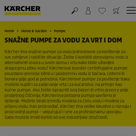
Košarica
Lista želja
Home
Home & Garden
Pumpe
SNAŽNE PUMPE ZA VODU ZA VRT I DOM
Kärcher ima snažne pumpe za vodu jednostavne za korištenje za
sve zahtjeve i različite situacije. Želite li koristiti obnovljenu vodu iz
alternativnih izvora u svom domu i vrtu kako biste uštedjeli
dragocjenu pitku vodu? Kärcherove booster centrifugalne pumpe
pouzdano prenose kišnicu i podzemnu vodu iz bačava, cisterni ili
bunara gdje god je potrebna. Kärcherove pumpe za povišenje tlaka
možete kupiti i za zalijevanje vrta i za kućanstvo, na primjer kao
kućne pumpe. Ako želite isprazniti svoj bazen ili vrtno jezerce prije
proljetnog čišćenja, Kärcherova potopna pumpa savršeno je
rješenje. Možete birati između modela za čistu vodu i modela za
prljavu vodu. Kao proizvođač, Kärcher ima veliko iskustvo u razvoju i
proizvodnji pumpi – uključujući i one za profesionalnu uporabu.
Sada možete imati koristi od ove industrijske stručnosti.