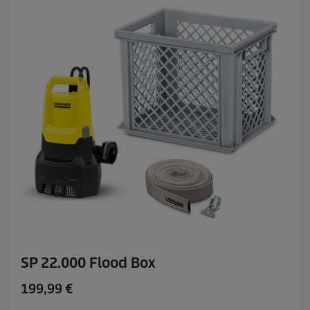
i
4
c
r
e
e
c
e
n
z
i
j
e
SP 22.000 Flood Box
C
199,99 €
u