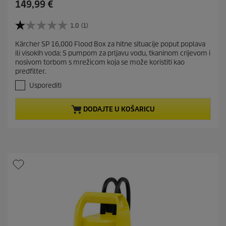
C
149,99 €
u
r
1.0
(1)
1
r
.
Kärcher SP 16,000 Flood Box za hitne situacije poput poplava
e
0
ili visokih voda: S pumpom za prljavu vodu, tkaninom crijevom i
o
n
nosivom torbom s mrežicom koja se može koristiti kao
d
t
predfilter.
5
p
z
Usporediti
r
v
j
o
DODAJTE U KOŠARICU
e
d
z
u
d
c
i
t
c
e
p
.
r
1
i
r
c
e
c
e
e
n