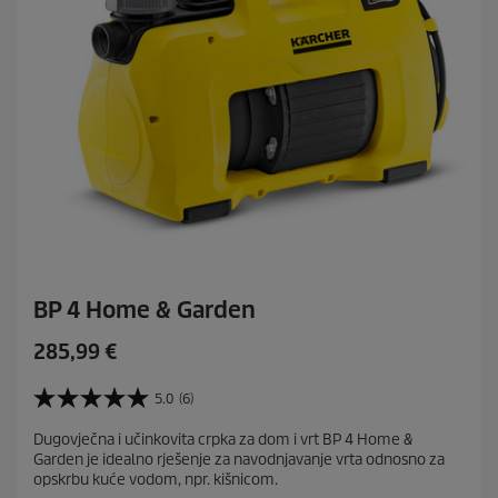
e
n
z
i
j
e
BP 4 Home & Garden
C
285,99 €
u
r
5.0
(6)
5
r
.
Dugovječna i učinkovita crpka za dom i vrt BP 4 Home &
e
0
Garden je idealno rješenje za navodnjavanje vrta odnosno za
o
n
opskrbu kuće vodom, npr. kišnicom.
d
t