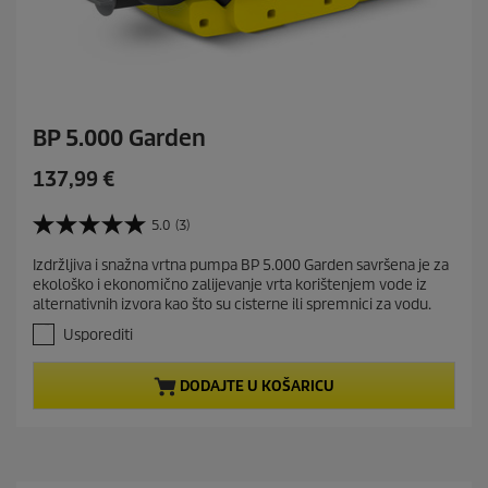
BP 5.000 Garden
C
137,99 €
u
r
5.0
(3)
5
r
.
Izdržljiva i snažna vrtna pumpa BP 5.000 Garden savršena je za
e
0
ekološko i ekonomično zalijevanje vrta korištenjem vode iz
o
n
alternativnih izvora kao što su cisterne ili spremnici za vodu.
d
t
5
Usporediti
p
z
r
v
DODAJTE U KOŠARICU
j
o
e
d
z
u
d
c
i