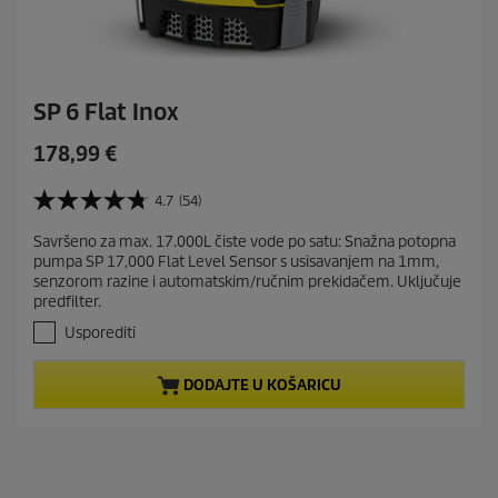
SP 6 Flat Inox
C
178,99 €
u
r
4.7
(54)
4
r
.
Savršeno za max. 17.000L čiste vode po satu: Snažna potopna
e
7
pumpa SP 17,000 Flat Level Sensor s usisavanjem na 1mm,
o
n
senzorom razine i automatskim/ručnim prekidačem. Uključuje
d
t
predfilter.
5
p
z
Usporediti
r
v
j
o
DODAJTE U KOŠARICU
e
d
z
u
d
c
i
t
c
e
p