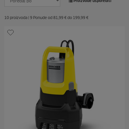
Proizvode usporediti
e
c
.
e
4
10
proizvoda |
9
Ponude od
81,99 €
do
199,99 €
5
r
e
c
e
n
z
i
j
e