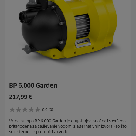
z
i
j
e
BP 6.000 Garden
C
217,99 €
u
r
0.0
(0)
0
r
.
Vrtna pumpa BP 6.000 Garden je dugotrajna, snažna i savršeno
e
0
prilagođena za zalijevanje vodom iz alternativnih izvora kao što
o
n
su cisterne ili spremnici za vodu.
d