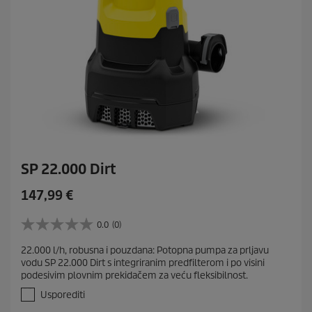
j
e
SP 22.000 Dirt
C
147,99 €
u
r
0.0
(0)
0
r
.
22.000 l/h, robusna i pouzdana: Potopna pumpa za prljavu
e
0
vodu SP 22.000 Dirt s integriranim predfilterom i po visini
o
n
podesivim plovnim prekidačem za veću fleksibilnost.
d
t
5
Usporediti
p
z