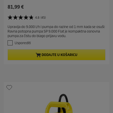
C
81,99 €
u
r
4.8
(45)
4
r
.
Upravlja do 9.000 l/h i pumpa do razine od 1 mm kada se osuši:
e
8
Ravna potopna pumpa SP 9.000 Flat je kompaktna osnovna
o
n
pumpa za čistu do blago prljavu vodu.
d
t
5
Usporediti
p
z
r
v
DODAJTE U KOŠARICU
j
o
e
d
z
u
d
c
i
t
c
e
p
.
r
4
i
5
c
r
e
e
c