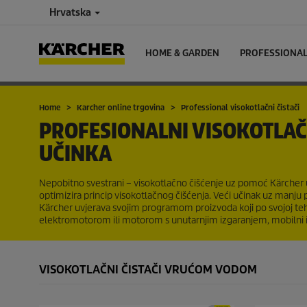
Hrvatska
HOME & GARDEN
PROFESSIONA
Home
Karcher online trgovina
Professional visokotlačni čistači
PROFESIONALNI VISOKOTLAČN
UČINKA
Nepobitno svestrani – visokotlačno čišćenje uz pomoć Kärcher u
optimizira princip visokotlačnog čišćenja. Veći učinak uz manju pot
Kärcher uvjerava svojim programom proizvoda koji po svojoj tehničk
elektromotorom ili motorom s unutarnjim izgaranjem, mobilni il
VISOKOTLAČNI ČISTAČI VRUĆOM VODOM