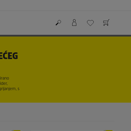
EĆEG
irano
ider,
grijanjem, s