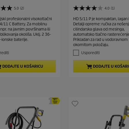
u
r
5.0
(2)
4.0
(1)
4
r
.
ijski profesionalni visokotlačni
HD 5/11 P je kompaktan, lagan 
e
0
 4/11 C Battery. Za mobilnu
Detalji opreme: ručka za nošenj
o
n
npr. na javnim površinama ili
cilindarska glava od mesinga,
d
t
blikovanja okoliša. Uklj. 2 36-
automatsko tlačno rasterećenje
5
p
j-ionske baterije.
Prikladan za rad u vodoravnom 
z
okomitom položaju.
r
v
j
o
editi
Usporediti
e
d
z
u
DODAJTE U KOŠARICU
DODAJTE U KOŠAR
d
c
i
t
c
e
p
.
r
1
i
r
c
e
c
e
e
n
z