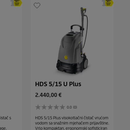
HDS 5/15 U Plus
C
2.440,00 €
u
r
0.0
(0)
0
r
.
istač s
HDS 5/15 Plus visokotlačni čistač vrućom
e
0
vodom sa snažnim mjehačem prljavštine.
o
n
age.
Vrlo kompaktan, ergonomski sofisticiran