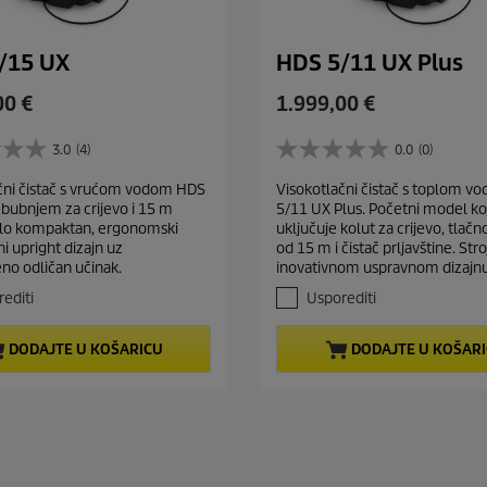
/15 UX
HDS 5/11 UX Plus
C
00 €
1.999,00 €
u
r
3.0
(4)
0.0
(0)
0
r
.
čni čistač s vrućom vodom HDS
Visokotlačni čistač s toplom 
e
0
 bubnjem za crijevo i 15 m
5/11 UX Plus. Početni model koj
o
n
Vrlo kompaktan, ergonomski
uključuje kolut za crijevo, tlačn
d
t
i upright dizajn uz
od 15 m i čistač prljavštine. Stro
5
p
no odličan učinak.
inovativnom uspravnom dizajnu
z
r
v
editi
Usporediti
j
o
e
d
DODAJTE U KOŠARICU
DODAJTE U KOŠAR
z
u
d
c
i
t
c
e
p
.
r
i