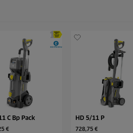
c
e
11 C Bp Pack
HD 5/11 P
C
25 €
728,75 €