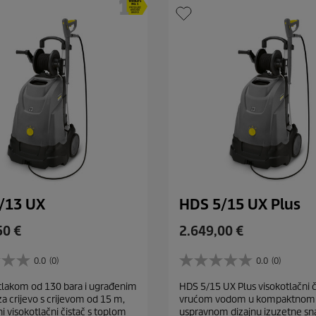
/13 UX
HDS 5/15 UX Plus
C
50 €
2.649,00 €
u
r
0.0
(0)
0.0
(0)
0
r
.
tlakom od 130 bara i ugrađenim
HDS 5/15 UX Plus visokotlačni č
e
0
a crijevo s crijevom od 15 m,
vrućom vodom u kompaktnom
o
n
i visokotlačni čistač s toplom
uspravnom dizajnu izuzetne sn