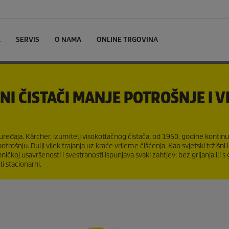
L
SERVIS
O NAMA
ONLINE TRGOVINA
I ČISTAČI MANJE POTROŠNJE I V
ređaja. Kärcher, izumitelj visokotlačnog čistača, od 1950. godine kontinu
rošnju. Dulji vijek trajanja uz kraće vrijeme čišćenja. Kao svjetski tržišni l
oj usavršenosti i svestranosti ispunjava svaki zahtjev: bez grijanja ili s 
i stacionarni.