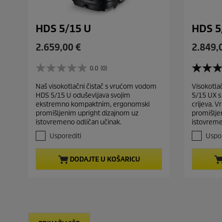
HDS 5/15 U
HDS 5
C
C
2.659,00 €
2.849,
u
u
r
r
0.0
(0)
0
3
r
r
.
.
Naš visokotlačni čistač s vrućom vodom
Visokotla
e
e
0
0
HDS 5/15 U oduševljava svojim
5/15 UX s
o
o
n
n
ekstremno kompaktnim, ergonomski
crijeva. 
d
d
t
t
promišljenim upright dizajnom uz
promišljen
5
5
p
p
istovremeno odličan učinak.
istovreme
z
z
r
r
v
v
Usporediti
Uspor
j
j
o
o
e
e
d
d
DODAJTE U KOŠARICU
z
z
u
u
d
d
c
c
i
i
t
t
c
c
e
e
p
p
.
.
r
r
4
i
i