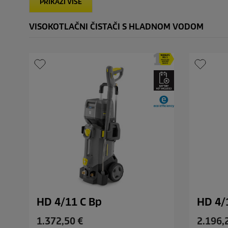
r
PRIKAŽI VIŠE
c
c
e
c
e
e
VISOKOTLAČNI ČISTAČI S HLADNOM VODOM
e
n
z
i
j
e
HD 4/11 C Bp
HD 4/
C
C
1.372,50 €
2.196,