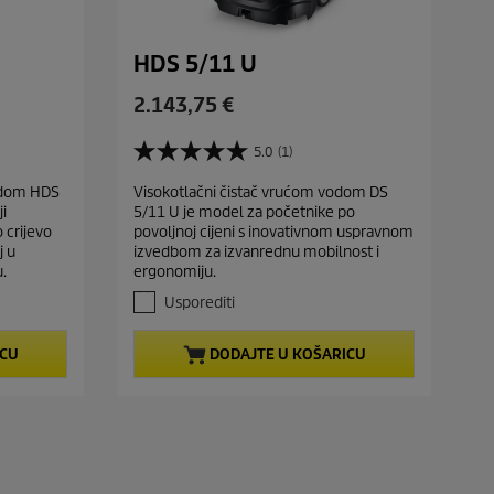
HDS 5/11 U
C
2.143,75 €
u
r
5.0
(1)
5
r
.
vodom HDS
Visokotlačni čistač vrućom vodom DS
e
0
i
5/11 U je model za početnike po
o
n
o crijevo
povoljnoj cijeni s inovativnom uspravnom
d
t
j u
izvedbom za izvanrednu mobilnost i
5
p
.
ergonomiju.
z
r
v
Usporediti
j
o
e
d
ICU
DODAJTE U KOŠARICU
z
u
d
c
i
t
c
e
p
.
r
1
i