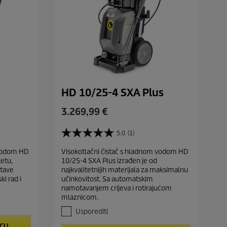
i
j
e
HD 10/25-4 SXA Plus
C
3.269,99 €
u
r
5.0
(1)
5
r
.
 vodom HD
Visokotlačni čistač s hladnom vodom HD
e
0
etu,
10/25-4 SXA Plus izrađen je od
o
n
stave
najkvalitetnijih materijala za maksimalnu
d
t
i rad i
učinkovitost. Sa automatskim
5
p
namotavanjem crijeva i rotirajućom
z
mlaznicom.
r
v
j
o
Usporediti
e
d
ICU