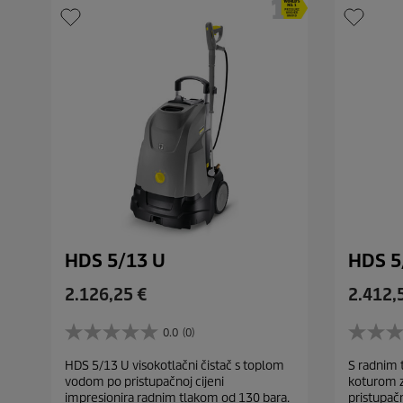
HDS 5/13 U
HDS 5
C
C
2.126,25 €
2.412,
u
u
r
r
0.0
(0)
0
0
r
r
.
.
HDS 5/13 U visokotlačni čistač s toplom
S radnim 
e
e
0
0
vodom po pristupačnoj cijeni
koturom z
o
o
n
n
impresionira radnim tlakom od 130 bara.
pristupačn