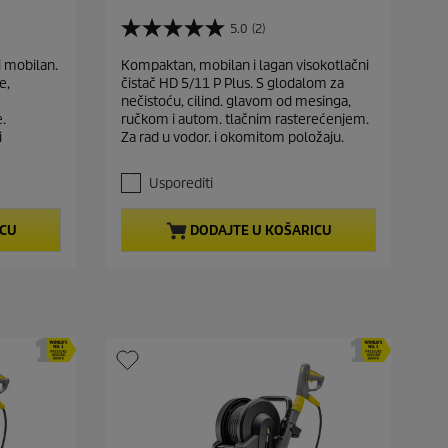
u
r
5.0
(2)
5
r
.
i mobilan.
Kompaktan, mobilan i lagan visokotlačni
e
0
e,
čistač HD 5/11 P Plus. S glodalom za
o
n
nečistoću, cilind. glavom od mesinga,
d
t
.
ručkom i autom. tlačnim rasterećenjem.
5
p
i
Za rad u vodor. i okomitom položaju.
z
r
v
j
o
Usporediti
e
d
z
u
ICU
DODAJTE U KOŠARICU
d
c
i
t
c
e
p
.
r
2
i
r
c
e
c
e
e
n
z