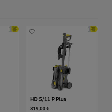
r
c
e
c
e
e
n
z
i
j
a
HD 5/11 P Plus
C
819,00 €