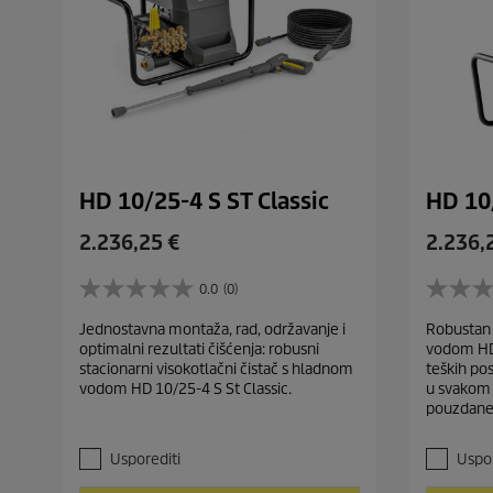
i
j
e
HD 10/25-4 S ST Classic
HD 10/
C
C
2.236,25 €
2.236,
u
u
r
r
0.0
(0)
0
0
r
r
.
.
Jednostavna montaža, rad, održavanje i
Robustan 
e
e
0
0
optimalni rezultati čišćenja: robusni
vodom HD 
o
o
n
n
stacionarni visokotlačni čistač s hladnom
teških pos
d
d
t
t
vodom HD 10/25-4 S St Classic.
u svakom 
5
5
p
p
pouzdane 
z
z
r
r
v
v
j
j
o
o
Usporediti
Uspor
e
e
d
d