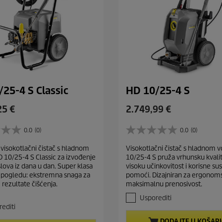
i
j
a
25-4 S Classic
HD 10/25-4 S
C
25 €
2.749,99 €
u
r
0.0
(0)
0.0
(0)
0
r
.
visokotlačni čistač s hladnom
Visokotlačni čistač s hladnom
e
0
10/25-4 S Classic za izvođenje
10/25-4 S pruža vrhunsku kvalit
o
n
lova iz dana u dan. Super klasa
visoku učinkovitost i korisne su
d
t
pogledu: ekstremna snaga za
pomoći. Dizajniran za ergonomsk
5
p
rezultate čišćenja.
maksimalnu prenosivost.
z
r
v
Usporediti
j
o
editi
e
d
DODAJTE U KOŠAR