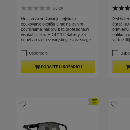
u
u
r
r
0.0
(0)
0
5
r
r
.
.
Idealan za održavanje objekata,
Prvi bater
e
e
0
0
oblikovanje okoliša ili rad na javnim
čistač HD
o
o
n
n
površinama: naš prvi bat. profesionalni
primjenu, 
d
d
t
t
visokotl. čistač HD 4/11 C Battery. Za
prilikom o
5
5
p
p
neovisan rad bez vanjskog izvora snage.
voltne liti
z
z
r
r
v
v
j
j
o
o
Usporediti
Uspor
e
e
d
d
z
z
u
u
DODAJTE U KOŠARICU
d
d
c
c
i
i
t
t
c
c
e
e
p
p
.
.
r
r
2
i
i
r
c
c
e
c
e
e
e
n
z