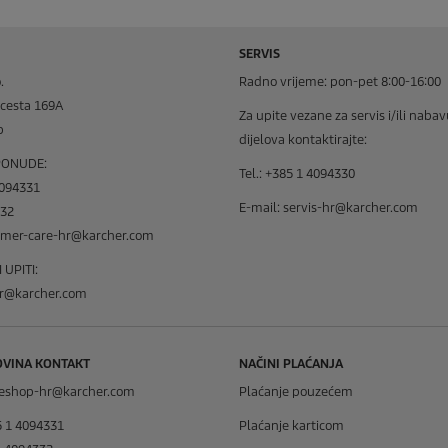
SERVIS
.
Radno vrijeme: pon-pet 8:00-16:00
cesta 169A
Za upite vezane za servis i/ili naba
b
dijelova kontaktirajte:
 PONUDE:
Tel.: +385 1 4094330
4094331
E-mail: servis-hr@karcher.com
332
tomer-care-hr@karcher.com
UPITI:
r@karcher.com
OVINA KONTAKT
NAČINI PLAĆANJA
ineshop-hr@karcher.com
Plaćanje pouzećem
5 1 4094331
Plaćanje karticom