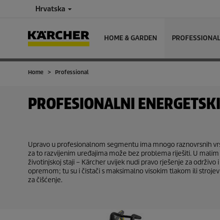
Hrvatska
HOME & GARDEN
PROFESSIONA
Home
Professional
PROFESIONALNI ENERGETSKI 
Upravo u profesionalnom segmentu ima mnogo raznovrsnih vrsta 
za to razvijenim uređajima može bez problema riješiti. U malim i
životinjskoj staji – Kärcher uvijek nudi pravo rješenje za održivo
opremom; tu su i čistači s maksimalno visokim tlakom ili strojevi
za čišćenje.