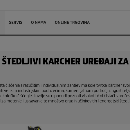
L
SERVIS
O NAMA
ONLINE TRGOVINA
ŠTEDLJIVI KARCHER UREĐAJI ZA
čišćenja s različitim i individualnim zahtjevima koje tvrtka Kärcher sv
li velikim industrijskim poduzećima, komercijalnom području, ugostiteljst
 i ekološko čišćenje. I ovdje su u ponudi poznati visokotlačni čistači s pro
 za metenje i usisavanje te mnoštvo drugih učinkovitih i energetski štedlj