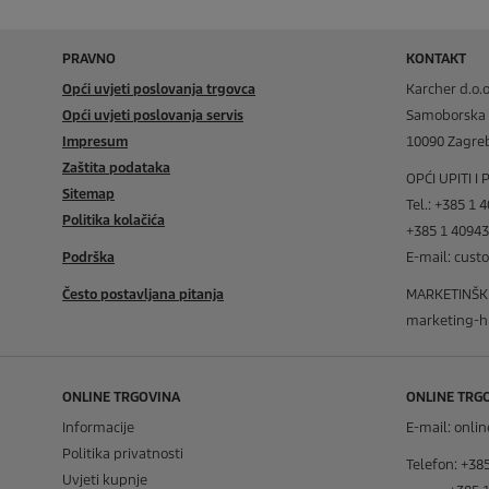
PRAVNO
KONTAKT
Opći uvjeti poslovanja trgovca
Karcher d.o.o
Opći uvjeti poslovanja servis
Samoborska 
Impresum
10090 Zagre
Zaštita podataka
OPĆI UPITI I
Sitemap
Tel.: +385 1 
Politika kolačića
+385 1 4094
Podrška
E-mail: cus
Često postavljana pitanja
MARKETINŠKI 
marketing-h
ONLINE TRGOVINA
ONLINE TRG
Informacije
E-mail: onl
Politika privatnosti
Telefon: +38
Uvjeti kupnje