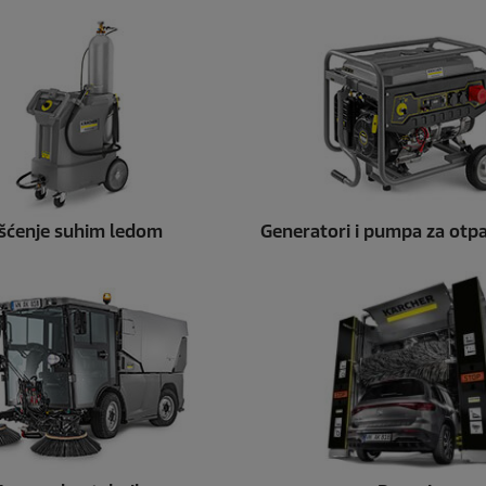
išćenje suhim ledom
Generatori i pumpa za ot