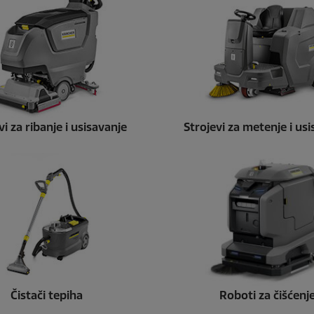
vi za ribanje i usisavanje
Strojevi za metenje i us
Čistači tepiha
Roboti za čišćenj