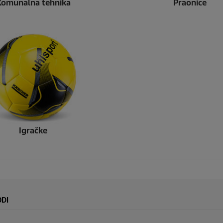
Komunalna tehnika
Praonice
Igračke
ODI