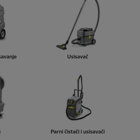
isavanje
Usisavač
e
Parni čistači i usisavači