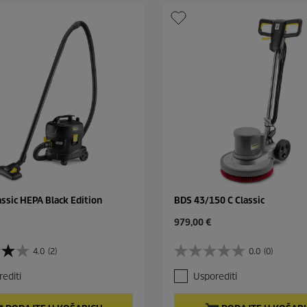
assic HEPA Black Edition
BDS 43/150 C Classic
C
979,00 €
u
r
4.0
(2)
0.0
(0)
0
r
.
e
editi
Usporediti
0
n
o
t
d