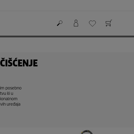
 ČIŠĆENJE
ojim posebno
vu ili u
fesionalnom
ivih uređaja